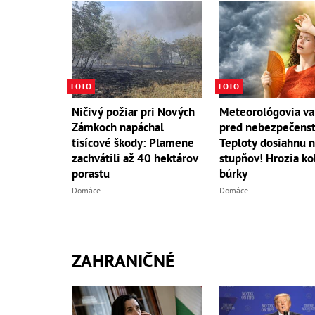
FOTO
FOTO
Ničivý požiar pri Nových
Meteorológovia va
Zámkoch napáchal
pred nebezpečens
tisícové škody: Plamene
Teploty dosiahnu 
zachvátili až 40 hektárov
stupňov! Hrozia ko
porastu
búrky
Domáce
Domáce
ZAHRANIČNÉ