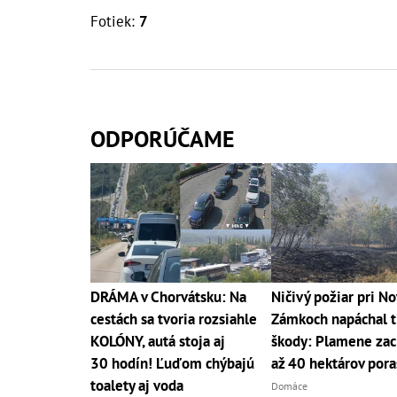
Fotiek:
7
ODPORÚČAME
DRÁMA v Chorvátsku: Na
Ničivý požiar pri N
cestách sa tvoria rozsiahle
Zámkoch napáchal t
KOLÓNY, autá stoja aj
škody: Plamene zach
30 hodín! Ľuďom chýbajú
až 40 hektárov pora
toalety aj voda
Domáce