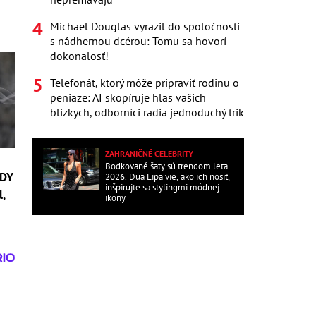
Michael Douglas vyrazil do spoločnosti
s nádhernou dcérou: Tomu sa hovorí
dokonalosť!
Telefonát, ktorý môže pripraviť rodinu o
peniaze: AI skopíruje hlas vašich
blízkych, odborníci radia jednoduchý trik
ZAHRANIČNÉ CELEBRITY
Bodkované šaty sú trendom leta
RDY
2026. Dua Lipa vie, ako ich nosiť,
inšpirujte sa stylingmi módnej
l,
ikony