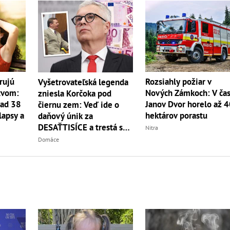
rujú
Rozsiahly požiar v
Vyšetrovateľská legenda
tvom:
Nových Zámkoch: V čas
zniesla Korčoka pod
nad 38
Janov Dvor horelo až 
čiernu zem: Veď ide o
lapsy a
hektárov porastu
daňový únik za
DESAŤTISÍCE a trestá sa
Nitra
basou!
Domáce