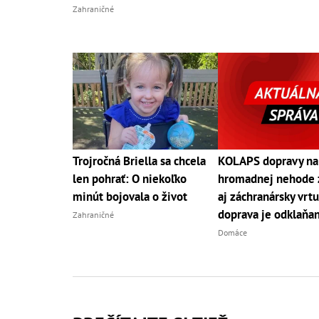
Zahraničné
Trojročná Briella sa chcela
KOLAPS dopravy na
len pohrať: O niekoľko
hromadnej nehode 
minút bojovala o život
aj záchranársky vrtu
doprava je odklaňa
Zahraničné
Domáce