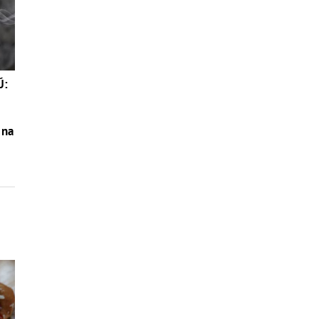
Ú:
 na