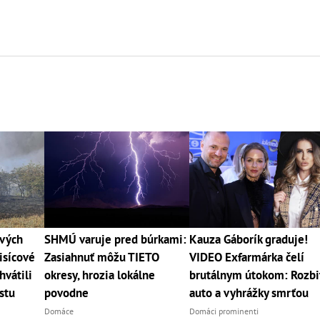
ových
SHMÚ varuje pred búrkami:
Kauza Gáborík graduje!
isícové
Zasiahnuť môžu TIETO
VIDEO Exfarmárka čelí
vátili
okresy, hrozia lokálne
brutálnym útokom: Rozbi
stu
povodne
auto a vyhrážky smrťou
Domáce
Domáci prominenti