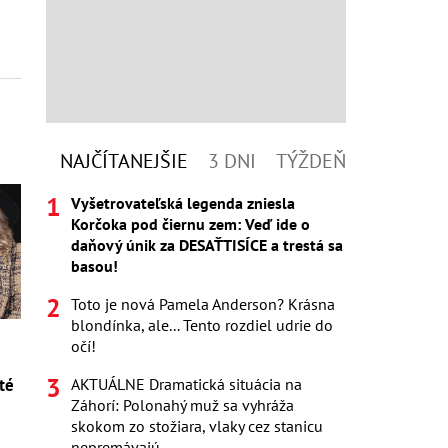
NAJČÍTANEJŠIE
3 DNI
TÝŽDEŇ
Vyšetrovateľská legenda zniesla
Korčoka pod čiernu zem: Veď ide o
daňový únik za DESAŤTISÍCE a trestá sa
basou!
Toto je nová Pamela Anderson? Krásna
blondínka, ale... Tento rozdiel udrie do
očí!
AKTUÁLNE Dramatická situácia na
té
Záhorí: Polonahý muž sa vyhráža
skokom zo stožiara, vlaky cez stanicu
nepremávajú