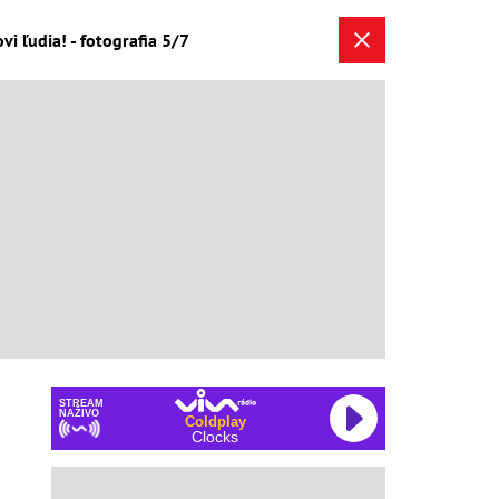
vi ľudia! - fotografia 5/7
STREAM
NAŽIVO
Coldplay
Clocks