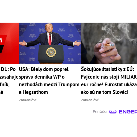
 D1: Po
USA: Biely dom poprel
Šokujúce štatistiky z EÚ:
zasahuje
správu denníka WP o
Fajčenie nás stojí MILIA
ľník,
nezhodách medzi Trumpom
eur ročne! Eurostat ukáza
ná
a Hegsethom
ako sú na tom Slováci
Zahraničné
Zahraničné