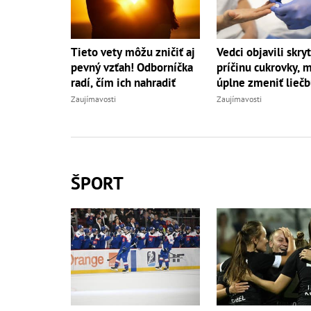
Tieto vety môžu zničiť aj
Vedci objavili skry
pevný vzťah! Odborníčka
príčinu cukrovky, 
radí, čím ich nahradiť
úplne zmeniť lieč
Zaujímavosti
Zaujímavosti
ŠPORT