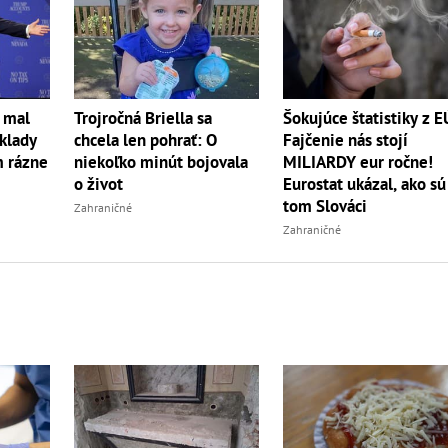
 mal
Trojročná Briella sa
Šokujúce štatistiky z E
sklady
chcela len pohrať: O
Fajčenie nás stojí
m rázne
niekoľko minút bojovala
MILIARDY eur ročne!
o život
Eurostat ukázal, ako sú
tom Slováci
Zahraničné
Zahraničné