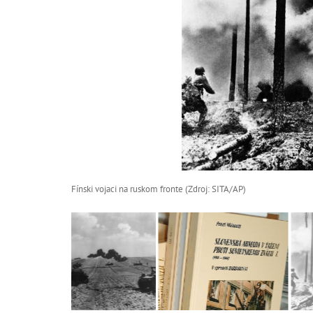
Fínski vojaci na ruskom fronte (Zdroj: SITA/AP)