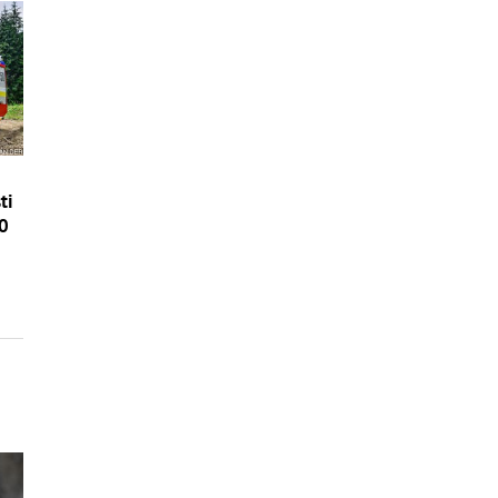
ti
40