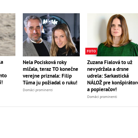
FOTO
la
Nela Pocisková roky
Zuzana Fialová to už
mlčala, teraz TO konečne
nevydržala a drsne
ento
verejne priznala: Filip
udrela: Sarkastická
í!
Tůma ju požiadal o ruku!
NÁLOŽ pre konšpirátor
a popieračov!
Domáci prominenti
Domáci prominenti