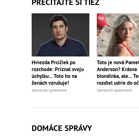
PREČÍTAJTE SI TIEŽ
Hviezda Prcičiek po
Toto je nová Pame
rozchode: Priznal svoju
Anderson? Krásna
úchylku... Toto ho na
blondínka, ale... T
ženách vzrušuje!
rozdiel udrie do oč
Zahraniční prominenti
Zahraniční prominenti
DOMÁCE SPRÁVY