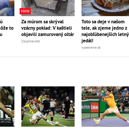
FOTO
tú
Za múrom sa skrýval
Toto sa deje v našom
môže to
vzácny poklad: V kaštieli
tele, ak zjeme jedno z
bu
objavili zamurovaný oltár
najobľúbenejších letn
jedál!
Zaujímavosti
vysetrenie.sk