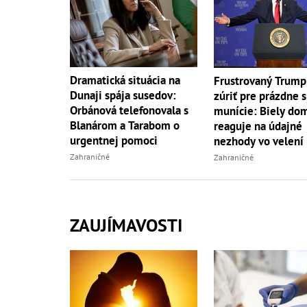
Dramatická situácia na
Frustrovaný Trump
Dunaji spája susedov:
zúriť pre prázdne 
Orbánová telefonovala s
munície: Biely do
Blanárom a Tarabom o
reaguje na údajné
urgentnej pomoci
nezhody vo velení
Zahraničné
Zahraničné
ZAUJÍMAVOSTI