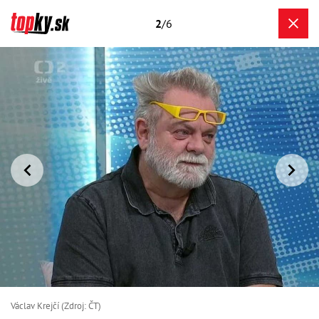
2
/6
Václav Krejčí (Zdroj: ČT)