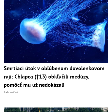
Smrtiaci útok v obľúbenom dovolenkovom
raji: Chlapca (†13) obkľúčili medúzy,
pomôcť mu už nedokázali
Zahraničné