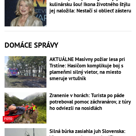
kulinársku šou! Ikona životného štýlu
jej naložila: Nestačí si obliecť zásteru
DOMÁCE SPRÁVY
AKTUÁLNE Masívny požiar lesa pri
Trstíne: Hasičom komplikuje boj s
plameňmi silný vietor, na miesto
smeruje vrtuľník
Zranenie v horách: Turista po páde
potreboval pomoc záchranárov, z túry
ho odviezli na nosidlách
FOTO
Silná búrka zasiahla juh Slovenska: