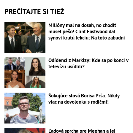
PREČÍTAJTE SI TIEŽ
Milióny mal na dosah, no chodiť
musel pešo! Clint Eastwood dal
synovi krutú lekciu: Na toto zabudni
Odídenci z Markízy: Kde sa po konci v
televízii usídlili?
Šokujúce slová Borisa Prša: Nikdy
viac na dovolenku s rodičmi!
Ľadová sprcha pre Meghan a jej