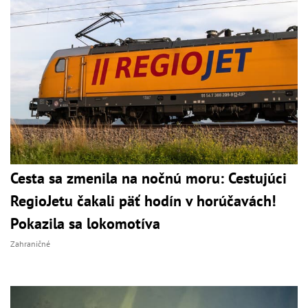
Cesta sa zmenila na nočnú moru: Cestujúci
RegioJetu čakali päť hodín v horúčavách!
Pokazila sa lokomotíva
Zahraničné