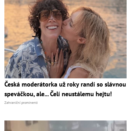
Česká moderátorka už roky randí so slávnou
speváčkou, ale... Čelí neustálemu hejtu!
Zahraniční prominenti