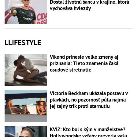
Dostal životnú šancu v krajine, ktorá
vychováva hviezdy
LLIFESTYLE
Víkend prinesie veľké zmeny aj
priznania: Tieto znamenia čaká
osudové stretnutie
Victoria Beckham ukázala postavu v
plavkách, no pozornosť púta najmä
jej tajný trik proti starnutiu
KVÍZ: Kto bol s kým v manželstve?
Hollywoodske vzťahy preveria vašu