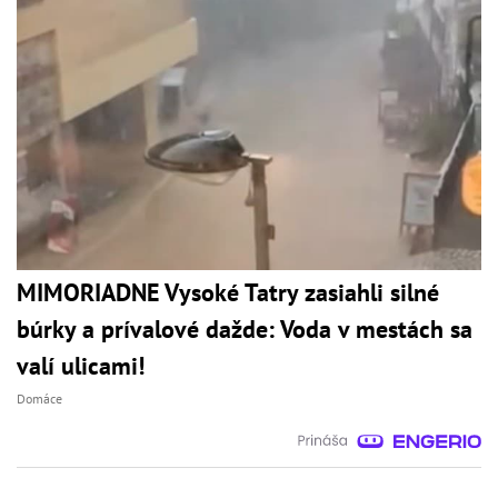
MIMORIADNE Vysoké Tatry zasiahli silné
búrky a prívalové dažde: Voda v mestách sa
valí ulicami!
Domáce