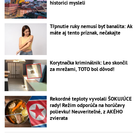
historici mysleli
Tŕpnutie ruky nemusí byť banalita: Ak
máte aj tento príznak, nečakajte
Korytnačka kriminálnik: Leo skončil
za mrežami, TOTO bol dôvod!
Rekordné teploty vyvolali ŠOKUJÚCE
rady! Režim odporúča na horúčavy
polievku! Neuveriteľné, z AKÉHO
zvierata