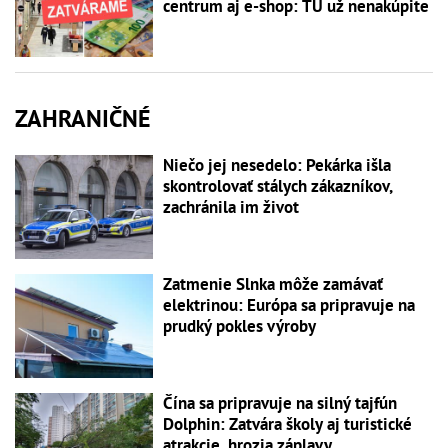
centrum aj e-shop: TU už nenakúpite
ZAHRANIČNÉ
Niečo jej nesedelo: Pekárka išla
skontrolovať stálych zákazníkov,
zachránila im život
Zatmenie Slnka môže zamávať
elektrinou: Európa sa pripravuje na
prudký pokles výroby
Čína sa pripravuje na silný tajfún
Dolphin: Zatvára školy aj turistické
atrakcie, hrozia záplavy