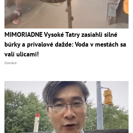
MIMORIADNE Vysoké Tatry zasiahli silné
búrky a prívalové dažde: Voda v mestách sa
valí ulicami!
Domáce