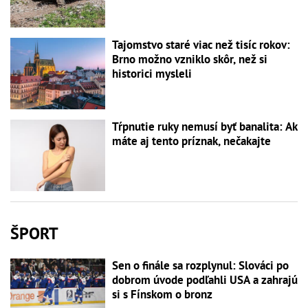
Tajomstvo staré viac než tisíc rokov:
Brno možno vzniklo skôr, než si
historici mysleli
Tŕpnutie ruky nemusí byť banalita: Ak
máte aj tento príznak, nečakajte
ŠPORT
Sen o finále sa rozplynul: Slováci po
dobrom úvode podľahli USA a zahrajú
si s Fínskom o bronz