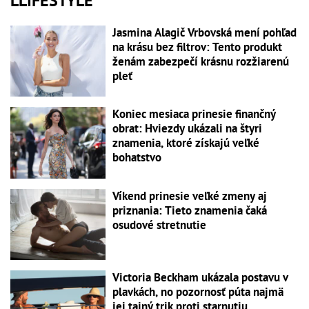
LLIFESTYLE
Jasmina Alagič Vrbovská mení pohľad
na krásu bez filtrov: Tento produkt
ženám zabezpečí krásnu rozžiarenú
pleť
Koniec mesiaca prinesie finančný
obrat: Hviezdy ukázali na štyri
znamenia, ktoré získajú veľké
bohatstvo
Víkend prinesie veľké zmeny aj
priznania: Tieto znamenia čaká
osudové stretnutie
Victoria Beckham ukázala postavu v
plavkách, no pozornosť púta najmä
jej tajný trik proti starnutiu