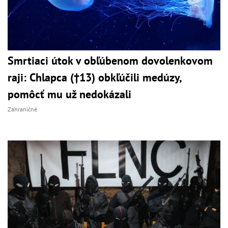
Smrtiaci útok v obľúbenom dovolenkovom
raji: Chlapca (†13) obkľúčili medúzy,
pomôcť mu už nedokázali
Zahraničné