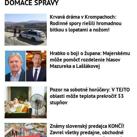
DOMÁCE SPRÁVY
Krvavá dráma v Krompachoch:
Rodinné spory riešili hromadnou
bitkou s lopatami a nožom!
Hrabko o boji o župana: Majerskému
môže pomôcť rozdelenie hlasov
Mazureka a Laššákovej
Pozor na sobotné horúčavy: V TEJTO
oblasti môže teplota prekročiť 33
stupňov
Známy slovenský predajca KONČÍ!
Zavrel všetky predajne, obchodné