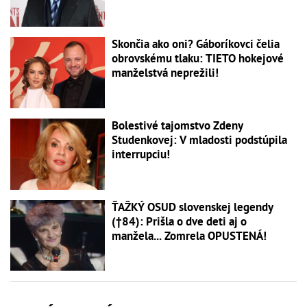
Skončia ako oni? Gáboríkovci čelia
obrovskému tlaku: TIETO hokejové
manželstvá neprežili!
Bolestivé tajomstvo Zdeny
Studenkovej: V mladosti podstúpila
interrupciu!
ŤAŽKÝ OSUD slovenskej legendy
(†84): Prišla o dve deti aj o
manžela... Zomrela OPUSTENÁ!