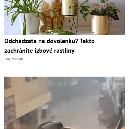
Odchádzate na dovolenku? Takto
zachránite izbové rastliny
Zaujímavosti