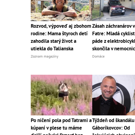
Rozvod, výpoveď aj zbohom
Zásah záchranárov v
rodine: Mama štyroch detí
Fatre: Mladá cyklis
zahodila starý život a
páde z elektrobicyk
utiekla do Talianska
skončila v nemocnic
Zoznam magazíny
Domáce
Po ničení pola pod Tatrami a
Týždeň od škandálu
kúpaní v plese tu máme
Gáboríkovcov: Od