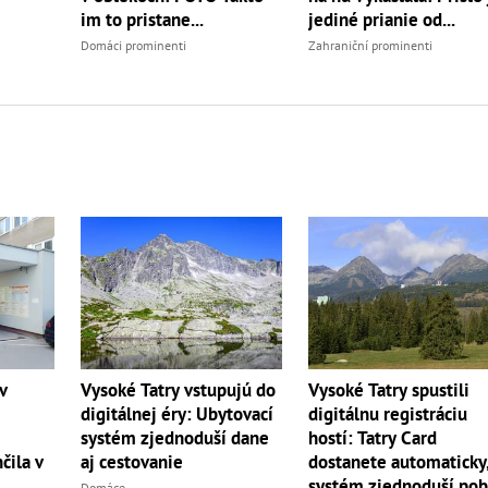
im to pristane...
jediné prianie od...
Domáci prominenti
Zahraniční prominenti
v
Vysoké Tatry spustili
Vysoké Tatry vstupujú do
digitálnu registráciu
digitálnej éry: Ubytovací
hostí: Tatry Card
systém zjednoduší dane
čila v
dostanete automaticky
aj cestovanie
systém zjednoduší pob
Domáce