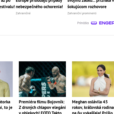
 až po
Európe pribúdajú prípady
svojmu zadku... priznala v
estivalu!
nebezpečného ochorenia!
šokujúcom rozhovore
Zahraničné
Zahraniční prominenti
torka
Premiéra filmu Bojovník:
Meghan oslávila 45
, to je
Z drsných chlapov elegáni
rokov, kráľovská rodina
v oblekoch! FOTO Takto
na ňu vykašľala! Prišlo 