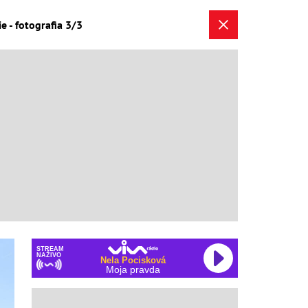
e - fotografia 3/3
STREAM
NAŽIVO
Nela Pocisková
Moja pravda