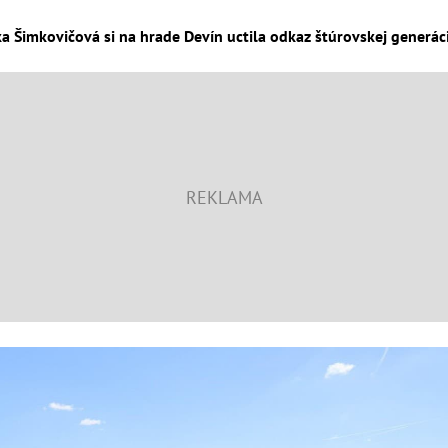
a Šimkovičová si na hrade Devín uctila odkaz štúrovskej generáci