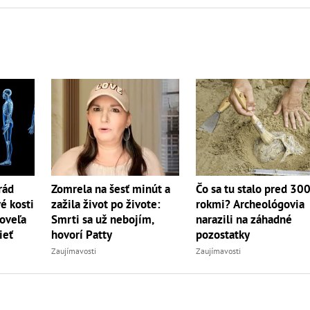
rád
Zomrela na šesť minút a
Čo sa tu stalo pred 30
é kosti
zažila život po živote:
rokmi? Archeológovia
 oveľa
Smrti sa už nebojím,
narazili na záhadné
ieť
hovorí Patty
pozostatky
Zaujímavosti
Zaujímavosti