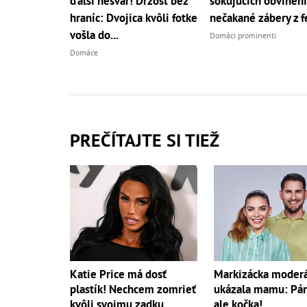
ďalší nešvár! Drzosť bez
šokujúcich obvinení
hraníc: Dvojica kvôli fotke
nečakané zábery z f
vošla do...
Domáci prominenti
Domáce
PREČÍTAJTE SI TIEŽ
Katie Price má dosť
Markizácka moderá
plastík! Nechcem zomrieť
ukázala mamu: Páni
kvôli svojmu zadku...
ale kočka!