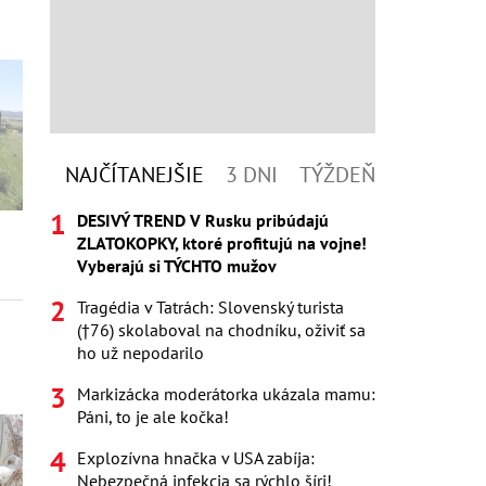
NAJČÍTANEJŠIE
3 DNI
TÝŽDEŇ
DESIVÝ TREND V Rusku pribúdajú
ZLATOKOPKY, ktoré profitujú na vojne!
Vyberajú si TÝCHTO mužov
Tragédia v Tatrách: Slovenský turista
(†76) skolaboval na chodníku, oživiť sa
ho už nepodarilo
Markizácka moderátorka ukázala mamu:
Páni, to je ale kočka!
Explozívna hnačka v USA zabíja:
Nebezpečná infekcia sa rýchlo šíri!