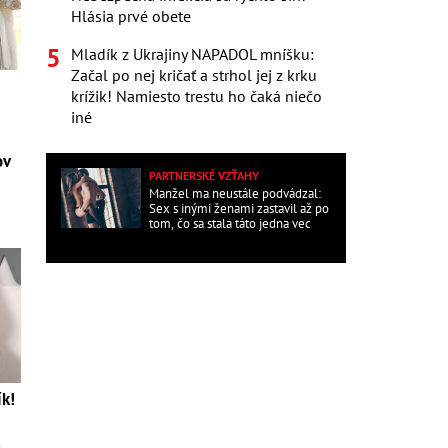
Hlásia prvé obete
Mladík z Ukrajiny NAPADOL mníšku:
Začal po nej kričať a strhol jej z krku
krížik! Namiesto trestu ho čaká niečo
iné
ov
PARTNERSKÉ VZŤAHY
Manžel ma neustále podvádzal:
Sex s inými ženami zastavil až po
tom, čo sa stala táto jedna vec
ík!