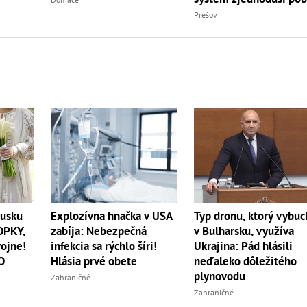
aj dane
Prešov
usku
Explozívna hnačka v USA
Typ dronu, ktorý vybuc
OPKY,
zabíja: Nebezpečná
v Bulharsku, využíva
vojne!
infekcia sa rýchlo šíri!
Ukrajina: Pád hlásili
O
Hlásia prvé obete
neďaleko dôležitého
plynovodu
Zahraničné
Zahraničné