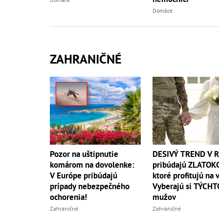
Domáce
ZAHRANIČNÉ
DESIVÝ TREND V R
Pozor na uštipnutie
pribúdajú ZLATOK
komárom na dovolenke:
ktoré profitujú na 
V Európe pribúdajú
Vyberajú si TÝCHT
prípady nebezpečného
mužov
ochorenia!
Zahraničné
Zahraničné