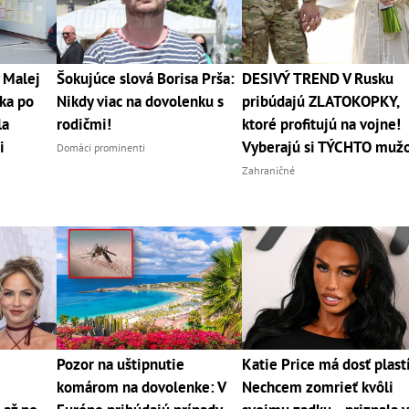
 Malej
Šokujúce slová Borisa Prša:
DESIVÝ TREND V Rusku
tka po
Nikdy viac na dovolenku s
pribúdajú ZLATOKOPKY,
la
rodičmi!
ktoré profitujú na vojne!
i
Vyberajú si TÝCHTO muž
Domáci prominenti
Zahraničné
Pozor na uštipnutie
Katie Price má dosť plast
komárom na dovolenke: V
Nechcem zomrieť kvôli