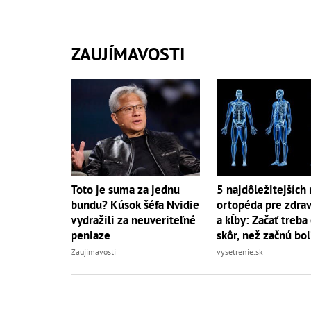
ZAUJÍMAVOSTI
Toto je suma za jednu
5 najdôležitejších 
bundu? Kúsok šéfa Nvidie
ortopéda pre zdrav
vydražili za neuveriteľné
a kĺby: Začať treba
peniaze
skôr, než začnú bol
Zaujímavosti
vysetrenie.sk