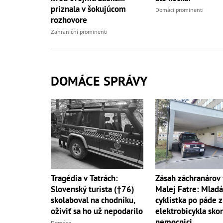
priznala v šokujúcom
Domáci prominenti
rozhovore
Zahraniční prominenti
DOMÁCE SPRÁVY
Zásah záchranárov 
Tragédia v Tatrách:
Malej Fatre: Mladá
Slovenský turista (†76)
cyklistka po páde z
skolaboval na chodníku,
elektrobicykla skon
oživiť sa ho už nepodarilo
nemocnici
Domáce