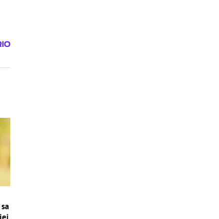
 sa
jej