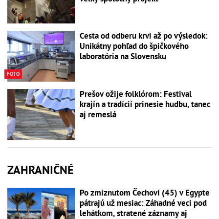
Cesta od odberu krvi až po výsledok:
Unikátny pohľad do špičkového
laboratória na Slovensku
FOTO
Prešov ožije folklórom: Festival
krajín a tradícií prinesie hudbu, tanec
aj remeslá
ZAHRANIČNÉ
Po zmiznutom Čechovi (45) v Egypte
pátrajú už mesiac: Záhadné veci pod
lehátkom, stratené záznamy aj