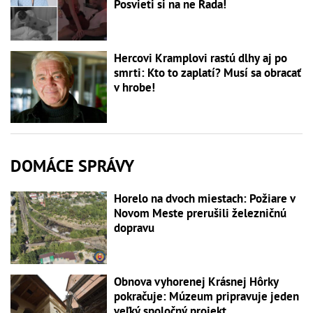
Posvieti si na ne Rada!
Hercovi Kramplovi rastú dlhy aj po
smrti: Kto to zaplatí? Musí sa obracať
v hrobe!
DOMÁCE SPRÁVY
Horelo na dvoch miestach: Požiare v
Novom Meste prerušili železničnú
dopravu
Obnova vyhorenej Krásnej Hôrky
pokračuje: Múzeum pripravuje jeden
veľký spoločný projekt