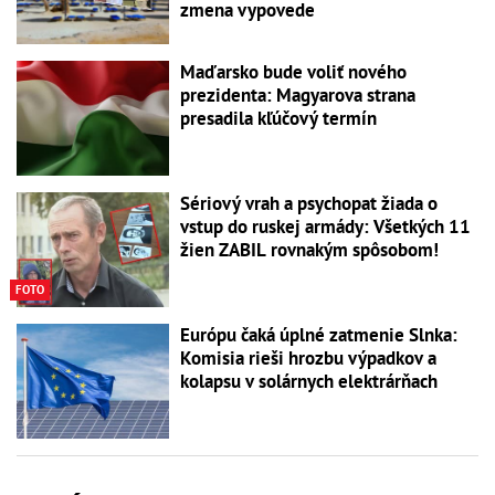
zmena vypovede
Maďarsko bude voliť nového
prezidenta: Magyarova strana
presadila kľúčový termín
Sériový vrah a psychopat žiada o
vstup do ruskej armády: Všetkých 11
žien ZABIL rovnakým spôsobom!
FOTO
Európu čaká úplné zatmenie Slnka:
Komisia rieši hrozbu výpadkov a
kolapsu v solárnych elektrárňach