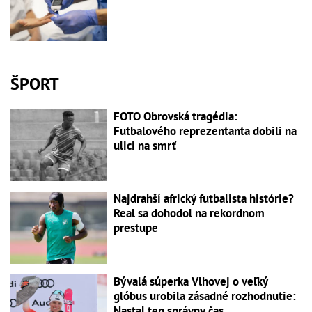
ŠPORT
FOTO Obrovská tragédia:
Futbalového reprezentanta dobili na
ulici na smrť
Najdrahší africký futbalista histórie?
Real sa dohodol na rekordnom
prestupe
Bývalá súperka Vlhovej o veľký
glóbus urobila zásadné rozhodnutie:
Nastal ten správny čas