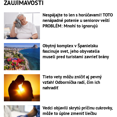
ZAUJÍMAVOSTI
Nespájajte to len s horúčavami! TOTO
nenápadné potenie u seniorov veští
PROBLÉM: Mnohí to ignorujú
Obytný komplex v Španielsku
fascinuje svet, jeho obyvatelia
museli pred turistami zavrieť brány
Tieto vety môžu zničiť aj pevný
vzťah! Odborníčka radí, čím ich
nahradiť
Vedci objavili skrytú príčinu cukrovky,
môže to úplne zmeniť liečbu