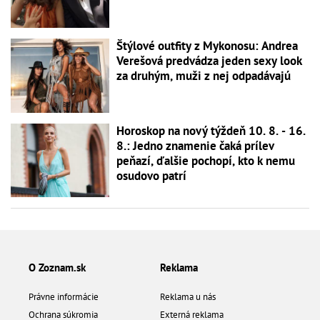
Štýlové outfity z Mykonosu: Andrea
Verešová predvádza jeden sexy look
za druhým, muži z nej odpadávajú
Horoskop na nový týždeň 10. 8. - 16.
8.: Jedno znamenie čaká prílev
peňazí, ďalšie pochopí, kto k nemu
osudovo patrí
O Zoznam.sk
Reklama
Právne informácie
Reklama u nás
Ochrana súkromia
Externá reklama