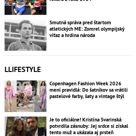
Smutná správa pred štartom
atletických ME: Zomrel olympijský
víťaz a hrdina národa
LLIFESTYLE
Copenhagen Fashion Week 2026
mení pravidlá: Do šatníkov sa vrátili
pastelové farby, šaty a vintage štýl
Je to oficiálne! Kristína Svarinská
potvrdila zásnuby: Jej srdce si získal
tento muž a ukázala aj prsteň