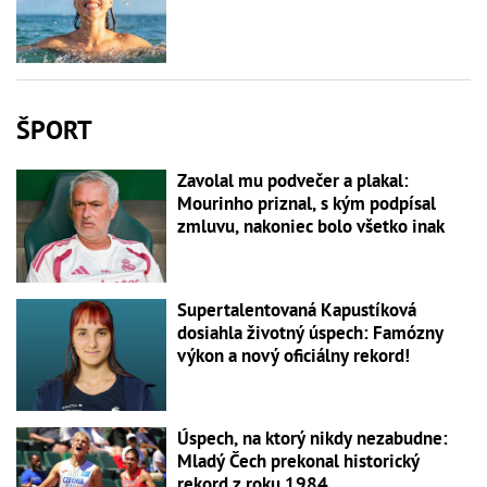
ŠPORT
Zavolal mu podvečer a plakal:
Mourinho priznal, s kým podpísal
zmluvu, nakoniec bolo všetko inak
Supertalentovaná Kapustíková
dosiahla životný úspech: Famózny
výkon a nový oficiálny rekord!
Úspech, na ktorý nikdy nezabudne:
Mladý Čech prekonal historický
rekord z roku 1984