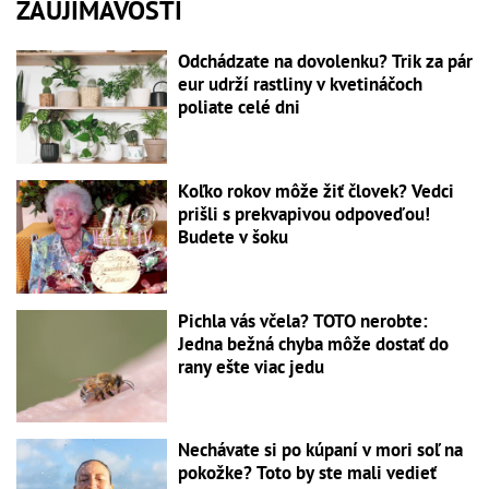
ZAUJÍMAVOSTI
Odchádzate na dovolenku? Trik za pár
eur udrží rastliny v kvetináčoch
poliate celé dni
Koľko rokov môže žiť človek? Vedci
prišli s prekvapivou odpoveďou!
Budete v šoku
Pichla vás včela? TOTO nerobte:
Jedna bežná chyba môže dostať do
rany ešte viac jedu
Nechávate si po kúpaní v mori soľ na
pokožke? Toto by ste mali vedieť