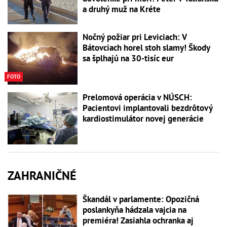
a druhý muž na Kréte
Nočný požiar pri Leviciach: V
Bátovciach horel stoh slamy! Škody
sa šplhajú na 30-tisíc eur
FOTO
Prelomová operácia v NÚSCH:
Pacientovi implantovali bezdrôtový
kardiostimulátor novej generácie
ZAHRANIČNÉ
Škandál v parlamente: Opozičná
poslankyňa hádzala vajcia na
premiéra! Zasiahla ochranka aj