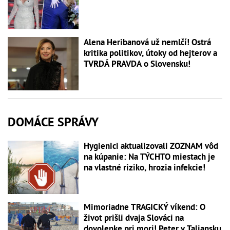
Alena Heribanová už nemlčí! Ostrá
kritika politikov, útoky od hejterov a
TVRDÁ PRAVDA o Slovensku!
DOMÁCE SPRÁVY
Hygienici aktualizovali ZOZNAM vôd
na kúpanie: Na TÝCHTO miestach je
na vlastné riziko, hrozia infekcie!
Mimoriadne TRAGICKÝ víkend: O
život prišli dvaja Slováci na
dovolenke pri mori! Peter v Taliansku