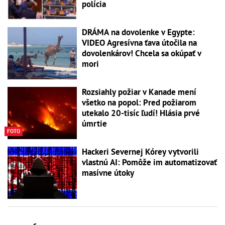
polícia
DRÁMA na dovolenke v Egypte:
VIDEO Agresívna ťava útočila na
dovolenkárov! Chcela sa okúpať v
mori
Rozsiahly požiar v Kanade mení
všetko na popol: Pred požiarom
utekalo 20-tisíc ľudí! Hlásia prvé
úmrtie
FOTO
Hackeri Severnej Kórey vytvorili
vlastnú AI: Pomôže im automatizovať
masívne útoky