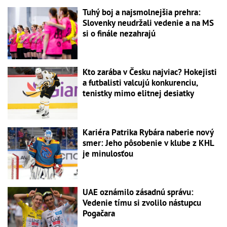
Tuhý boj a najsmolnejšia prehra:
Slovenky neudržali vedenie a na MS
si o finále nezahrajú
Kto zarába v Česku najviac? Hokejisti
a futbalisti valcujú konkurenciu,
tenistky mimo elitnej desiatky
Kariéra Patrika Rybára naberie nový
smer: Jeho pôsobenie v klube z KHL
je minulosťou
UAE oznámilo zásadnú správu:
Vedenie tímu si zvolilo nástupcu
Pogačara