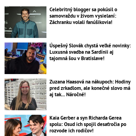
Celebritný blogger sa pokúsil o
samovraždu v živom vysielaní:
Záchranku volali fanúšikovia!
Úspešný Slovák chystá veľké novinky:
Luxusná svadba na Sardínii aj
tajomná šou v Bratislave!
Zuzana Haasová na nákupoch: Hodiny
pred zrkadlom, ale konečné slovo má
aj tak... Náročné!
Kaia Gerber a syn Richarda Gerea
spolu: Osud ich spojil desaťročia po
rozvode ich rodičov!