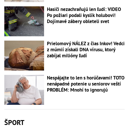
Hasiči nezachraňujú len ľudí: VIDEO
Po požiari podali kyslík holubovi!
Dojímavé zábery obleteli svet
Prielomový NÁLEZ z čias Inkov! Vedci
z múmií získali DNA vírusu, ktorý
zabíjal milióny ľudí
Nespájajte to len s horúčavami! TOTO
nenápadné potenie u seniorov veští
PROBLÉM: Mnohí to ignorujú
ŠPORT