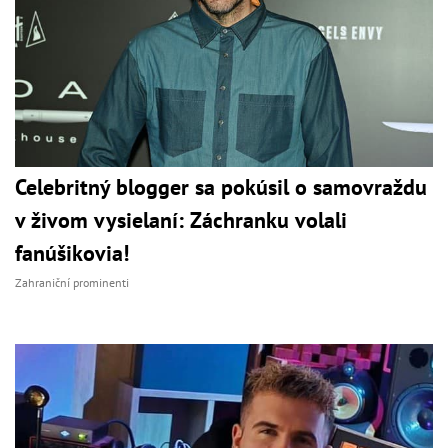
Celebritný blogger sa pokúsil o samovraždu
v živom vysielaní: Záchranku volali
fanúšikovia!
Zahraniční prominenti