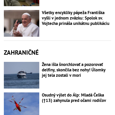
Všetky encykliky pápeža Františka
vyšli v jednom zväzku: Spolok sv.
Vojtecha prináša unikátnu publikáciu
ZAHRANIČNÉ
Žena išla šnorchlovať a pozorovať
delfíny, skončila bez nohy! Úlomky
jej tela zostali v mori
Osudný výlet do Álp: Mladá Češka
(†13) zahynula pred očami rodičov