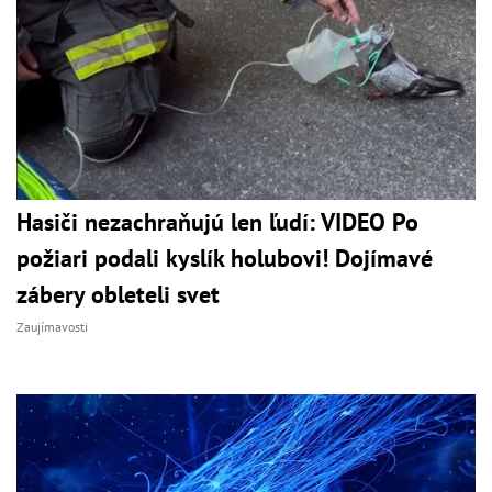
Hasiči nezachraňujú len ľudí: VIDEO Po
požiari podali kyslík holubovi! Dojímavé
zábery obleteli svet
Zaujímavosti