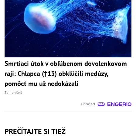
Smrtiaci útok v obľúbenom dovolenkovom
raji: Chlapca (†13) obkľúčili medúzy,
pomôcť mu už nedokázali
Zahraničné
PREČÍTAJTE SI TIEŽ