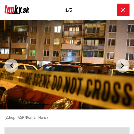
1
/3
(Zdroj: TASR/Roman Hanc)