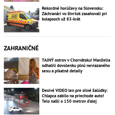
Rekordné horúčavy na Slovensku:
Záchranári vo štvrtok zasahovali pri
kolapsoch už 83-krát
ZAHRANIČNÉ
TAJNÝ ostrov v Chorvátsku! Manželia
odhalili dovolenku plnú neviazaného
sexu a pikatné detaily
Desivé VIDEO len pre silné žalúdky:
Chlapca zabilo na priechode auto!
Telo našli o 150 metrov ďalej