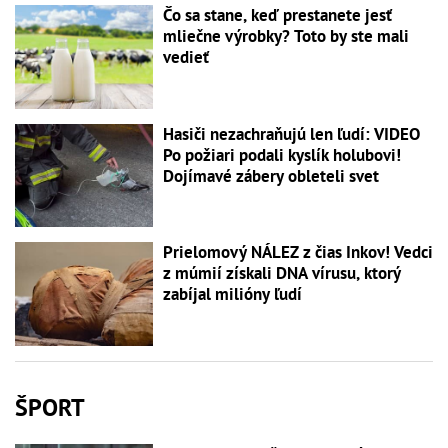
Čo sa stane, keď prestanete jesť
mliečne výrobky? Toto by ste mali
vedieť
Hasiči nezachraňujú len ľudí: VIDEO
Po požiari podali kyslík holubovi!
Dojímavé zábery obleteli svet
Prielomový NÁLEZ z čias Inkov! Vedci
z múmií získali DNA vírusu, ktorý
zabíjal milióny ľudí
ŠPORT