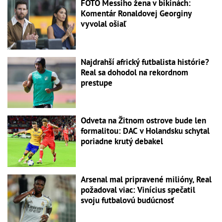
FOTO Messiho žena v bikinách:
Komentár Ronaldovej Georginy
vyvolal ošiaľ
Najdrahší africký futbalista histórie?
Real sa dohodol na rekordnom
prestupe
Odveta na Žitnom ostrove bude len
formalitou: DAC v Holandsku schytal
poriadne krutý debakel
Arsenal mal pripravené milióny, Real
požadoval viac: Vinícius spečatil
svoju futbalovú budúcnosť