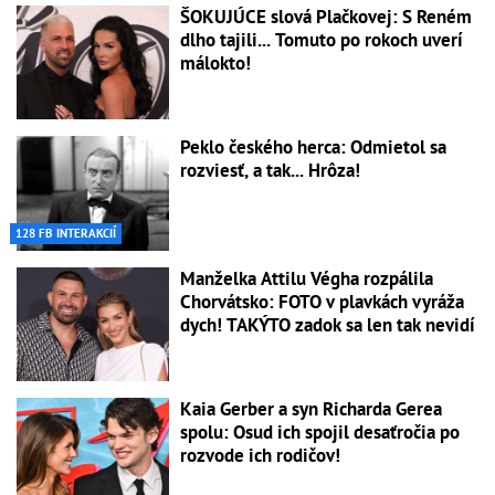
ŠOKUJÚCE slová Plačkovej: S Reném
dlho tajili... Tomuto po rokoch uverí
málokto!
Peklo českého herca: Odmietol sa
rozviesť, a tak... Hrôza!
128 FB INTERAKCIÍ
Manželka Attilu Végha rozpálila
Chorvátsko: FOTO v plavkách vyráža
dych! TAKÝTO zadok sa len tak nevidí
Kaia Gerber a syn Richarda Gerea
spolu: Osud ich spojil desaťročia po
rozvode ich rodičov!