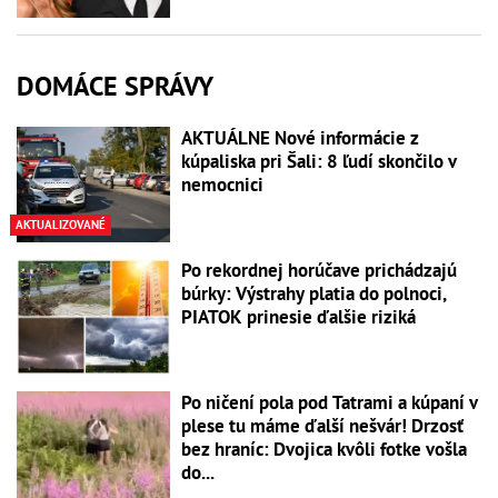
DOMÁCE SPRÁVY
AKTUÁLNE Nové informácie z
kúpaliska pri Šali: 8 ľudí skončilo v
nemocnici
AKTUALIZOVANÉ
Po rekordnej horúčave prichádzajú
búrky: Výstrahy platia do polnoci,
PIATOK prinesie ďalšie riziká
Po ničení pola pod Tatrami a kúpaní v
plese tu máme ďalší nešvár! Drzosť
bez hraníc: Dvojica kvôli fotke vošla
do...