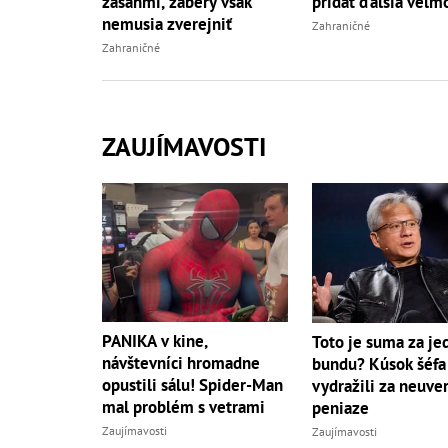
zásahmi, zábery však
pridať ďalšia veľm
nemusia zverejniť
Zahraničné
Zahraničné
ZAUJÍMAVOSTI
PANIKA v kine,
Toto je suma za je
návštevníci hromadne
bundu? Kúsok šéfa
opustili sálu! Spider-Man
vydražili za neuve
mal problém s vetrami
peniaze
Zaujímavosti
Zaujímavosti