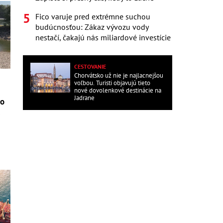
Fico varuje pred extrémne suchou
budúcnosťou: Zákaz vývozu vody
nestačí, čakajú nás miliardové investície
CESTOVANIE
Chorvátsko už nie je najlacnejšou
voľbou. Turisti objavujú tieto
nové dovolenkové destinácie na
Jadrane
ho
e