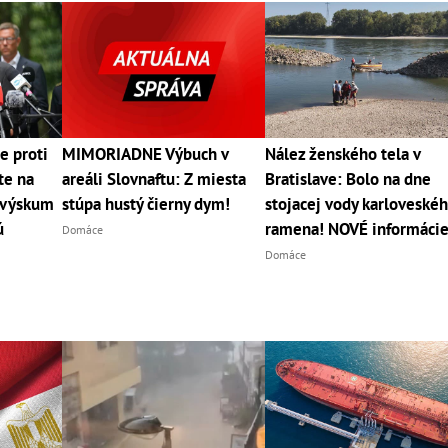
e proti
MIMORIADNE Výbuch v
Nález ženského tela v
te na
areáli Slovnaftu: Z miesta
Bratislave: Bolo na dne
ý výskum
stúpa hustý čierny dym!
stojacej vody karloveské
ú
ramena! NOVÉ informáci
Domáce
Domáce