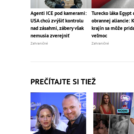
Agenti ICE pod kamerami:
Turecko láka Egypt 
USA chcú zvýšiť kontrolu
obrannej aliancie: K
nad zásahmi, zábery však
krajín sa môže prida
nemusia zverejniť
veľmoc
Zahraničné
Zahraničné
PREČÍTAJTE SI TIEŽ