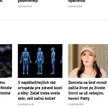
oc
podmienky!
opatrenia
Zahraničné
Zahraničné
dnu
5 najdôležitejších rád
Zomrela na šesť minút 
 Nvidie
ortopéda pre zdravé kosti
zažila život po živote:
riteľné
a kĺby: Začať treba oveľa
Smrti sa už nebojím,
skôr, než začnú bolieť
hovorí Patty
vysetrenie.sk
Zaujímavosti