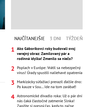
NAJČÍTANEJŠIE
3 DNI
TÝŽDEŇ
Ako Gáboríkovci roky budovali svoj
verejný obraz: Zamilovaný pár a
rodinná idylka! Zmenilo sa niečo?
Poplach v Európe: Vrátil sa nebezpečný
vírus! Úrady spustili naliehavé opatrenia
Markizácky súťažiaci prerazil ďalšie dno:
Po kauze v šou... Ide na tom zarábať!
Astronomické divadlo roka: Už o pár dní
nás čaká čiastočné zatmenie Slnka!
Zapíšte si presný čas, kedy to začne