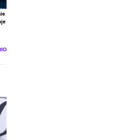
nie
oje