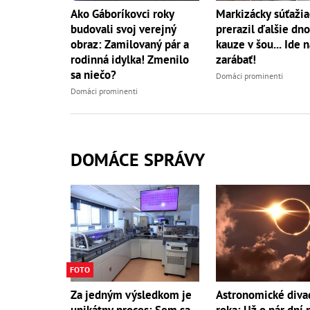
Markizácky súťažia
Ako Gáboríkovci roky
prerazil ďalšie dno
budovali svoj verejný
kauze v šou... Ide 
obraz: Zamilovaný pár a
zarábať!
rodinná idylka! Zmenilo
sa niečo?
Domáci prominenti
Domáci prominenti
DOMÁCE SPRÁVY
FOTO
Za jedným výsledkom je
Astronomické diva