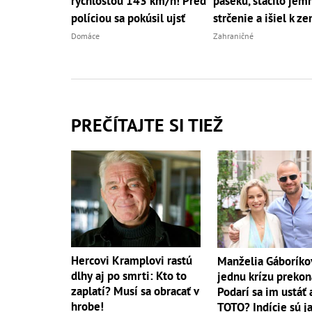
rýchlosťou 143 km/h! Pred
paseku, stačilo jem
políciou sa pokúsil ujsť
strčenie a išiel k ze
Domáce
Zahraničné
PREČÍTAJTE SI TIEŽ
Hercovi Kramplovi rastú
Manželia Gáboríko
dlhy aj po smrti: Kto to
jednu krízu prekon
zaplatí? Musí sa obracať v
Podarí sa im ustáť 
hrobe!
TOTO? Indície sú j