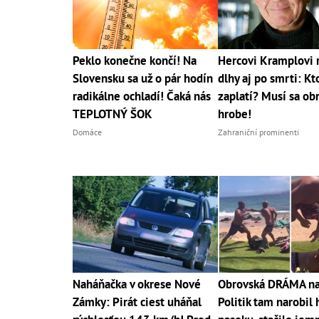
Peklo konečne končí! Na
Hercovi Kramplovi 
Slovensku sa už o pár hodín
dlhy aj po smrti: Kt
radikálne ochladí! Čaká nás
zaplatí? Musí sa obr
TEPLOTNÝ ŠOK
hrobe!
Domáce
Zahraniční prominenti
Naháňačka v okrese Nové
Obrovská DRÁMA na 
Zámky: Pirát ciest uháňal
Politik tam narobil