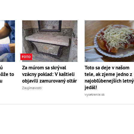
FOTO
tú
Za múrom sa skrýval
Toto sa deje v našom
môže to
vzácny poklad: V kaštieli
tele, ak zjeme jedno z
bu
objavili zamurovaný oltár
najobľúbenejších letn
jedál!
Zaujímavosti
vysetrenie.sk