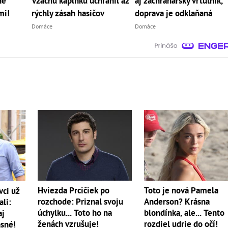
né
Vzácnu kaplnku uchránil až
aj záchranársky vrtuľník,
mi!
rýchly zásah hasičov
doprava je odklaňaná
Domáce
Domáce
Hviezda Prcičiek po
Toto je nová Pamela
vci už
rozchode: Priznal svoju
Anderson? Krásna
ali:
úchylku... Toto ho na
blondínka, ale... Tento
aj
ženách vzrušuje!
rozdiel udrie do očí!
asné!