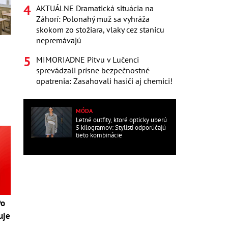
AKTUÁLNE Dramatická situácia na
Záhorí: Polonahý muž sa vyhráža
skokom zo stožiara, vlaky cez stanicu
nepremávajú
MIMORIADNE Pitvu v Lučenci
sprevádzali prísne bezpečnostné
opatrenia: Zasahovali hasiči aj chemici!
MÓDA
Letné outfity, ktoré opticky uberú
5 kilogramov: Stylisti odporúčajú
tieto kombinácie
Po
uje