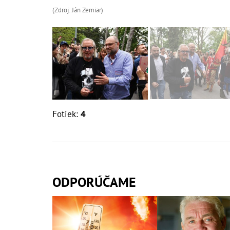
(Zdroj: Ján Zemiar)
Fotiek:
4
ODPORÚČAME