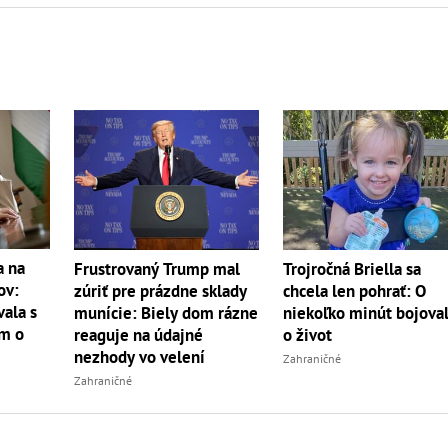
a na
Frustrovaný Trump mal
Trojročná Briella sa
ov:
zúriť pre prázdne sklady
chcela len pohrať: O
ala s
munície: Biely dom rázne
niekoľko minút bojova
m o
reaguje na údajné
o život
nezhody vo velení
Zahraničné
Zahraničné