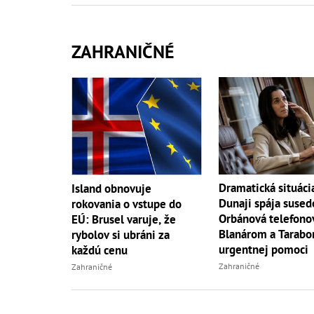
ZAHRANIČNÉ
Dramatická situáci
Island obnovuje
Dunaji spája sused
rokovania o vstupe do
Orbánová telefonov
EÚ: Brusel varuje, že
Blanárom a Tarabo
rybolov si ubráni za
urgentnej pomoci
každú cenu
Zahraničné
Zahraničné