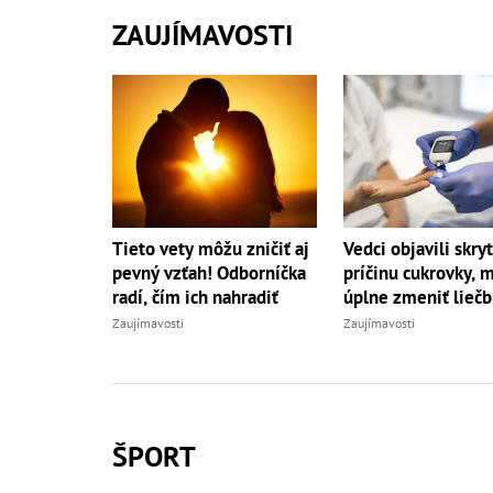
ZAUJÍMAVOSTI
Tieto vety môžu zničiť aj
Vedci objavili skry
pevný vzťah! Odborníčka
príčinu cukrovky, 
radí, čím ich nahradiť
úplne zmeniť lieč
Zaujímavosti
Zaujímavosti
ŠPORT