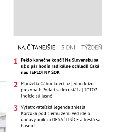
NAJČÍTANEJŠIE
3 DNI
TÝŽDEŇ
Peklo konečne končí! Na Slovensku sa
už o pár hodín radikálne ochladí! Čaká
nás TEPLOTNÝ ŠOK
Manželia Gáboríkovci už jednu krízu
prekonali: Podarí sa im ustáť aj TOTO?
Indície sú jasné!
Vyšetrovateľská legenda zniesla
Korčoka pod čiernu zem: Veď ide o
daňový únik za DESAŤTISÍCE a trestá sa
basou!