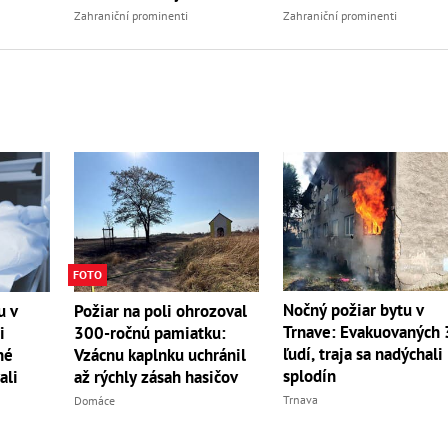
Zahraniční prominenti
Zahraniční prominenti
FOTO
Nočný požiar bytu v
u v
Požiar na poli ohrozoval
Trnave: Evakuovaných
i
300-ročnú pamiatku:
ľudí, traja sa nadýchali
né
Vzácnu kaplnku uchránil
splodín
ali
až rýchly zásah hasičov
Trnava
Domáce