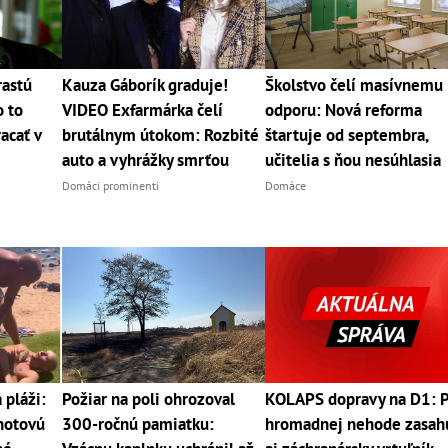
rastú
Kauza Gáborík graduje!
Školstvo čelí masívnemu
o to
VIDEO Exfarmárka čelí
odporu: Nová reforma
acať v
brutálnym útokom: Rozbité
štartuje od septembra,
auto a vyhrážky smrťou
učitelia s ňou nesúhlasia
Domáci prominenti
Domáce
pláži:
Požiar na poli ohrozoval
KOLAPS dopravy na D1: 
 hotovú
300-ročnú pamiatku:
hromadnej nehode zasah