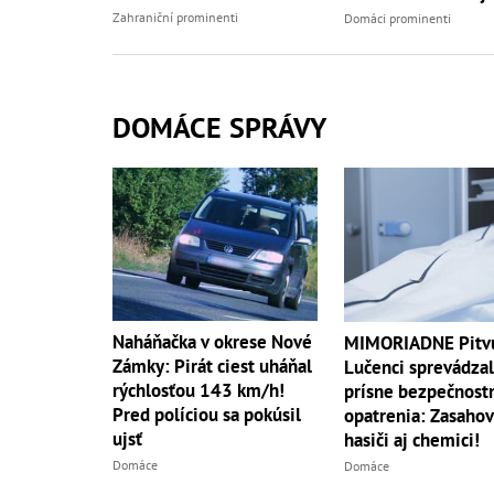
Zahraniční prominenti
Domáci prominenti
DOMÁCE SPRÁVY
Naháňačka v okrese Nové
MIMORIADNE Pitv
Zámky: Pirát ciest uháňal
Lučenci sprevádzal
rýchlosťou 143 km/h!
prísne bezpečnost
Pred políciou sa pokúsil
opatrenia: Zasahov
ujsť
hasiči aj chemici!
Domáce
Domáce