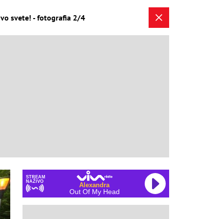
o svete! - fotografia 2/4
STREAM
NAŽIVO
Alexandra
Out Of My Head