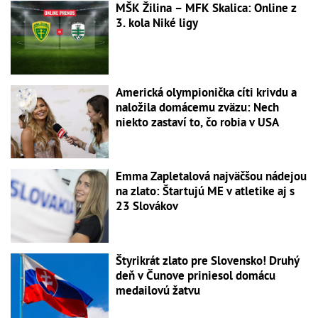
MŠK Žilina – MFK Skalica: Online z
3. kola Niké ligy
Americká olympionička cíti krivdu a
naložila domácemu zväzu: Nech
niekto zastaví to, čo robia v USA
Emma Zapletalová najväčšou nádejou
na zlato: Štartujú ME v atletike aj s
23 Slovákov
Štyrikrát zlato pre Slovensko! Druhý
deň v Čunove priniesol domácu
medailovú žatvu