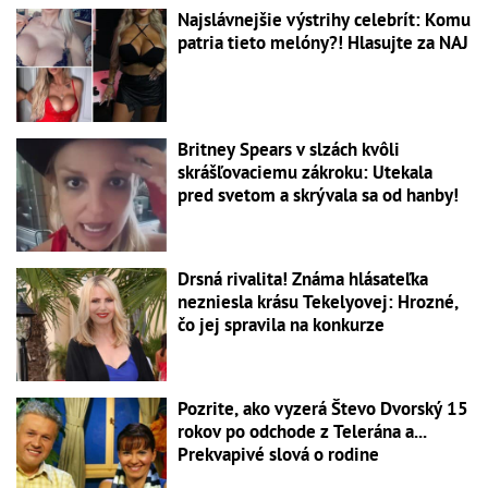
Najslávnejšie výstrihy celebrít: Komu
patria tieto melóny?! Hlasujte za NAJ
Britney Spears v slzách kvôli
skrášľovaciemu zákroku: Utekala
pred svetom a skrývala sa od hanby!
Drsná rivalita! Známa hlásateľka
nezniesla krásu Tekelyovej: Hrozné,
čo jej spravila na konkurze
Pozrite, ako vyzerá Števo Dvorský 15
rokov po odchode z Telerána a...
Prekvapivé slová o rodine