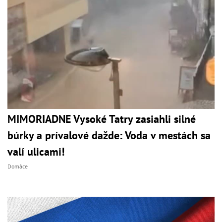
MIMORIADNE Vysoké Tatry zasiahli silné
búrky a prívalové dažde: Voda v mestách sa
valí ulicami!
Domáce