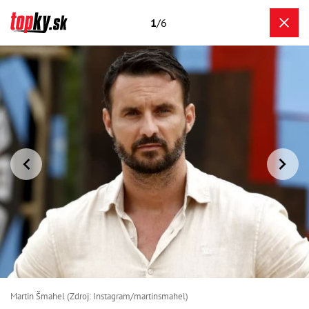
1
/6
Martin Šmahel (Zdroj: Instagram/martinsmahel)