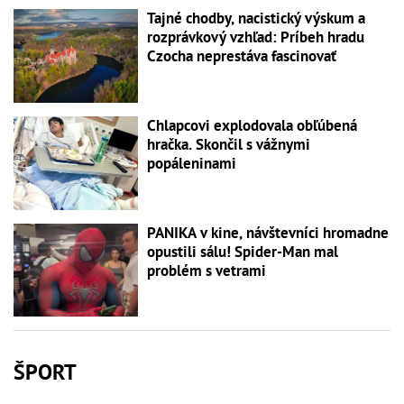
Tajné chodby, nacistický výskum a
rozprávkový vzhľad: Príbeh hradu
Czocha neprestáva fascinovať
Chlapcovi explodovala obľúbená
hračka. Skončil s vážnymi
popáleninami
PANIKA v kine, návštevníci hromadne
opustili sálu! Spider-Man mal
problém s vetrami
ŠPORT