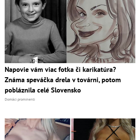
Napovie vám viac fotka či karikatúra?
Známa speváčka drela v továrni, potom
pobláznila celé Slovensko
Domáci prominenti