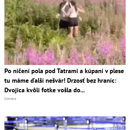
Po ničení pola pod Tatrami a kúpaní v plese
tu máme ďalší nešvár! Drzosť bez hraníc:
Dvojica kvôli fotke vošla do...
Domáce