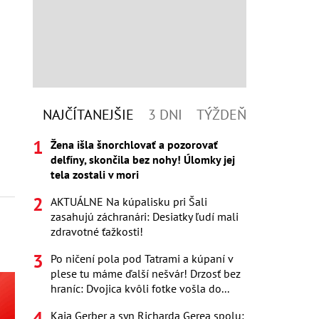
NAJČÍTANEJŠIE
3 DNI
TÝŽDEŇ
Žena išla šnorchlovať a pozorovať
delfíny, skončila bez nohy! Úlomky jej
tela zostali v mori
AKTUÁLNE Na kúpalisku pri Šali
zasahujú záchranári: Desiatky ľudí mali
zdravotné ťažkosti!
Po ničení pola pod Tatrami a kúpaní v
plese tu máme ďalší nešvár! Drzosť bez
hraníc: Dvojica kvôli fotke vošla do...
Kaia Gerber a syn Richarda Gerea spolu: