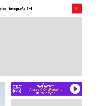
rice - fotografia 2/4
STREAM
NAŽIVO
Alesso & OneRepublic
In Your Eyes