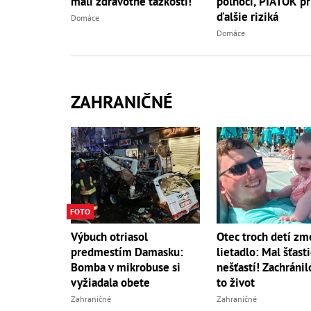
mali zdravotné ťažkosti!
polnoci, PIATOK pr
ďalšie riziká
Domáce
Domáce
ZAHRANIČNÉ
FOTO
Výbuch otriasol
Otec troch detí zm
predmestím Damasku:
lietadlo: Mal šťasti
Bomba v mikrobuse si
nešťastí! Zachráni
vyžiadala obete
to život
Zahraničné
Zahraničné