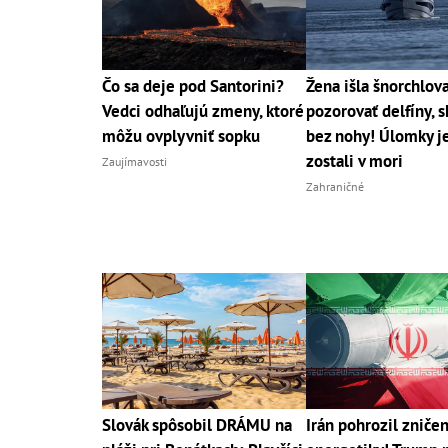
Čo sa deje pod Santorini?
Žena išla šnorchlova
Vedci odhaľujú zmeny, ktoré
pozorovať delfíny, s
môžu ovplyvniť sopku
bez nohy! Úlomky je
zostali v mori
Zaujímavosti
Zahraničné
Slovák spôsobil DRÁMU na
Irán pohrozil zniče