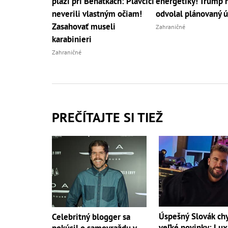
pláži pri Benátkach: Plavčíci
energetiky! Trump 
neverili vlastným očiam!
odvolal plánovaný 
Zasahovať museli
Zahraničné
karabinieri
Zahraničné
PREČÍTAJTE SI TIEŽ
Úspešný Slovák ch
Celebritný blogger sa
veľké novinky: Lu
pokúsil o samovraždu v