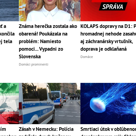
ť a
Známa herečka zostala ako
KOLAPS dopravy na D1: 
končila
obarená! Poukázala na
hromadnej nehode zasah
j tela
problém: Namiesto
aj záchranársky vrtuľník,
pomoci... Vypadni zo
doprava je odklaňaná
Slovenska
Domáce
Domáci prominenti
ním
Zásah v Nemecku: Polícia
Smrtiaci útok v obľúben