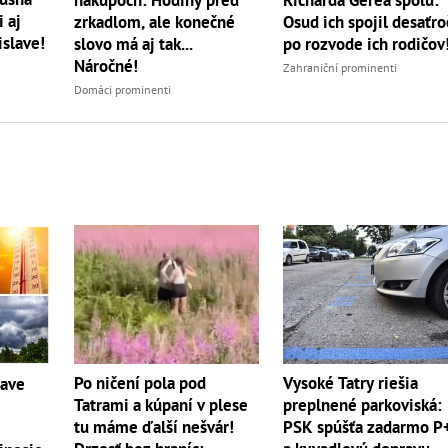
 aj
zrkadlom, ale konečné
Osud ich spojil desaťro
islave!
slovo má aj tak...
po rozvode ich rodičov
Náročné!
Zahraniční prominenti
Domáci prominenti
Po ničení pola pod
Vysoké Tatry riešia
čave
Tatrami a kúpaní v plese
preplnené parkoviská:
tu máme ďalší nešvár!
PSK spúšťa zadarmo P