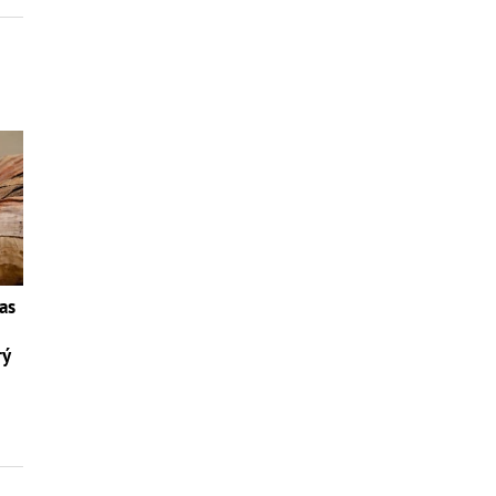
as
rý