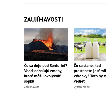
ZAUJÍMAVOSTI
Čo sa deje pod Santorini?
Čo sa stane, keď
Vedci odhaľujú zmeny,
prestanete jesť ml
ktoré môžu ovplyvniť
výrobky? Toto by s
sopku
vedieť
Zaujímavosti
vysetrenie.sk