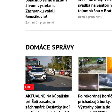
svadba na Santorini
živom vysielaní:
tajomná šou v Brat
Záchranku volali
fanúšikovia!
Domáci prominenti
Zahraniční prominenti
DOMÁCE SPRÁVY
FOTO
AKTUÁLNE Na kúpalisku
Po rekordnej horú
pri Šali zasahujú
prichádzajú búrky:
záchranári: Desiatky ľudí
Výstrahy platia do