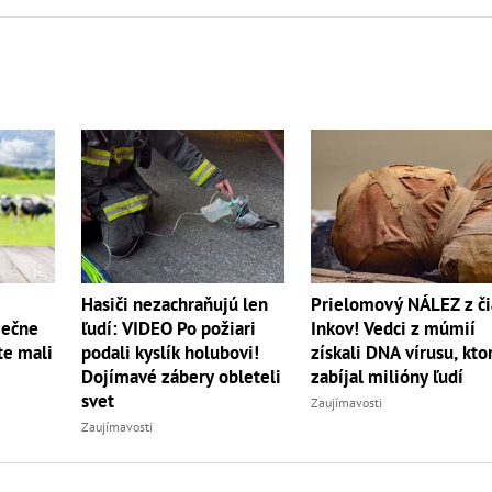
Hasiči nezachraňujú len
Prielomový NÁLEZ z či
iečne
ľudí: VIDEO Po požiari
Inkov! Vedci z múmií
te mali
podali kyslík holubovi!
získali DNA vírusu, kto
Dojímavé zábery obleteli
zabíjal milióny ľudí
svet
Zaujímavosti
Zaujímavosti