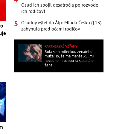
Osud ich spojil desaťročia po rozvode
ich rodičov!
Osudný výlet do Álp: Mladá Češka (†13)
Po
zahynula pred očami rodičov
uje
PARTNERSKÉ VZŤAHY
Bola som milenkou ženatého
muža: To, že má manželku, mi
nevadilo, hrozbou sa stala táto
žena
om