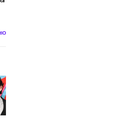
pca
i