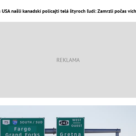
s USA našli kanadskí policajti telá štyroch ľudí: Zamrzli počas vích