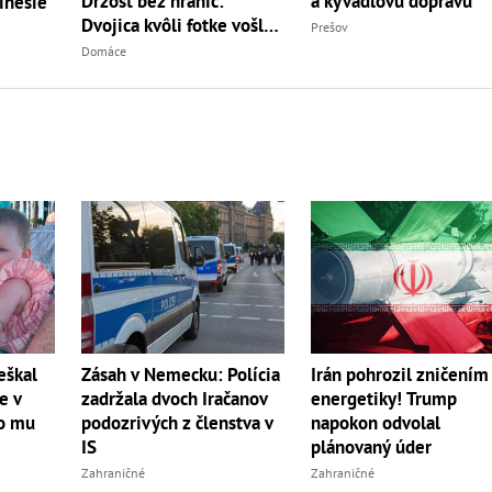
Drzosť bez hraníc:
a kyvadlovú dopravu
inesie
Dvojica kvôli fotke vošla
Prešov
do...
Domáce
eškal
Zásah v Nemecku: Polícia
Irán pohrozil zničením
e v
zadržala dvoch Iračanov
energetiky! Trump
lo mu
podozrivých z členstva v
napokon odvolal
IS
plánovaný úder
Zahraničné
Zahraničné