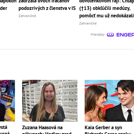
napokon
zadržala dvoch Iračanov
dovolenkovom raji: Chla
úder
podozrivých z členstva v IS
(†13) obkľúčili medúzy,
pomôcť mu už nedokázal
Zahraničné
Zahraničné
ystá
Zuzana Haasová na
Kaia Gerber a syn
xusná
nákupoch: Hodiny pred
Richarda Gerea spolu: