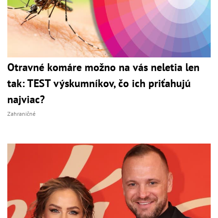
Otravné komáre možno na vás neletia len
tak: TEST výskumníkov, čo ich priťahujú
najviac?
Zahraničné