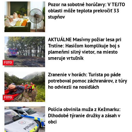
Pozor na sobotné horúčavy: V TEJTO
oblasti môže teplota prekročiť 33
stupňov
AKTUÁLNE Masívny požiar lesa pri
Trstíne: Hasičom komplikuje boj s
plameňmi silný vietor, na miesto
smeruje vrtuľník
FOTO
Zranenie v horách: Turista po páde
potreboval pomoc záchranárov, z túry
ho odviezli na nosidlách
FOTO
Polícia obvinila muža z Kežmarku:
Dlhodobé týranie družky a zásah v
obci