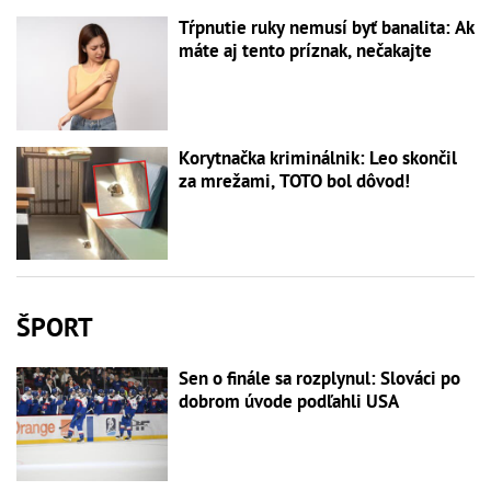
Tŕpnutie ruky nemusí byť banalita: Ak
máte aj tento príznak, nečakajte
Korytnačka kriminálnik: Leo skončil
za mrežami, TOTO bol dôvod!
ŠPORT
Sen o finále sa rozplynul: Slováci po
dobrom úvode podľahli USA