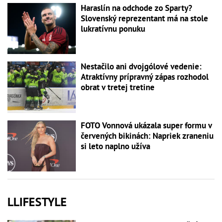
Haraslín na odchode zo Sparty?
Slovenský reprezentant má na stole
lukratívnu ponuku
Nestačilo ani dvojgólové vedenie:
Atraktívny prípravný zápas rozhodol
obrat v tretej tretine
FOTO Vonnová ukázala super formu v
červených bikinách: Napriek zraneniu
si leto naplno užíva
LLIFESTYLE