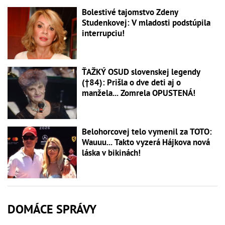
Bolestivé tajomstvo Zdeny
Studenkovej: V mladosti podstúpila
interrupciu!
ŤAŽKÝ OSUD slovenskej legendy
(†84): Prišla o dve deti aj o
manžela... Zomrela OPUSTENÁ!
Belohorcovej telo vymenil za TOTO:
Wauuu... Takto vyzerá Hájkova nová
láska v bikinách!
DOMÁCE SPRÁVY