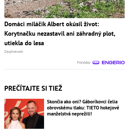
Domáci miláčik Albert okúsil život:
Korytnačku nezastavil ani záhradný plot,
utiekla do lesa
Zaujímavosti
PREČÍTAJTE SI TIEŽ
Skončia ako oni? Gáboríkovci čelia
obrovskému tlaku: TIETO hokejové
manželstvá neprežili!