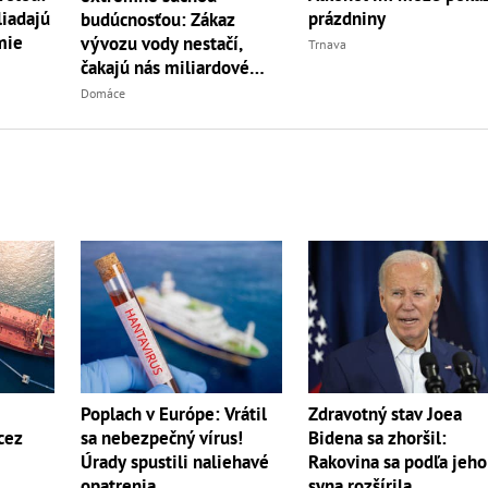
liadajú
prázdniny
budúcnosťou: Zákaz
mie
vývozu vody nestačí,
Trnava
čakajú nás miliardové
investície
Domáce
Poplach v Európe: Vrátil
Zdravotný stav Joea
cez
sa nebezpečný vírus!
Bidena sa zhoršil:
Úrady spustili naliehavé
Rakovina sa podľa jeho
opatrenia
syna rozšírila