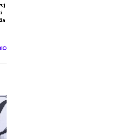
vej
ci
šia