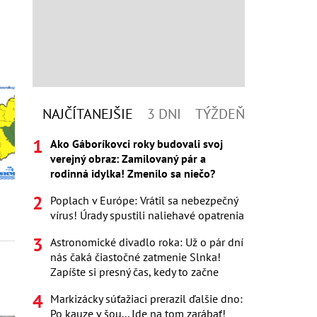
NAJČÍTANEJŠIE
3 DNI
TÝŽDEŇ
Ako Gáboríkovci roky budovali svoj
verejný obraz: Zamilovaný pár a
rodinná idylka! Zmenilo sa niečo?
Poplach v Európe: Vrátil sa nebezpečný
vírus! Úrady spustili naliehavé opatrenia
Astronomické divadlo roka: Už o pár dní
nás čaká čiastočné zatmenie Slnka!
Zapíšte si presný čas, kedy to začne
Markizácky súťažiaci prerazil ďalšie dno:
Po kauze v šou... Ide na tom zarábať!