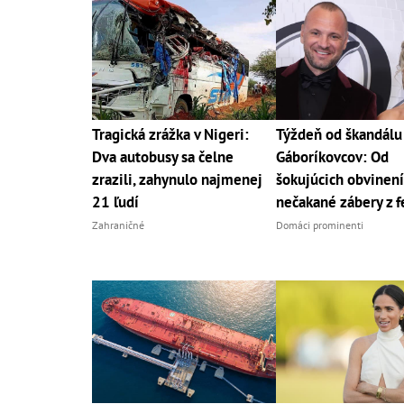
Tragická zrážka v Nigeri:
Týždeň od škandálu
Dva autobusy sa čelne
Gáboríkovcov: Od
zrazili, zahynulo najmenej
šokujúcich obvinení
21 ľudí
nečakané zábery z f
Zahraničné
Domáci prominenti