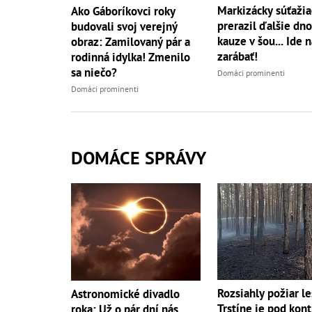
Markizácky súťažia
Ako Gáboríkovci roky
prerazil ďalšie dno
budovali svoj verejný
kauze v šou... Ide 
obraz: Zamilovaný pár a
zarábať!
rodinná idylka! Zmenilo
sa niečo?
Domáci prominenti
Domáci prominenti
DOMÁCE SPRÁVY
Rozsiahly požiar le
Astronomické divadlo
Trstíne je pod kont
roka: Už o pár dní nás