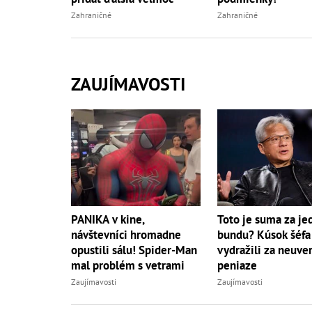
Zahraničné
Zahraničné
ZAUJÍMAVOSTI
PANIKA v kine,
Toto je suma za je
návštevníci hromadne
bundu? Kúsok šéfa
opustili sálu! Spider-Man
vydražili za neuve
mal problém s vetrami
peniaze
Zaujímavosti
Zaujímavosti