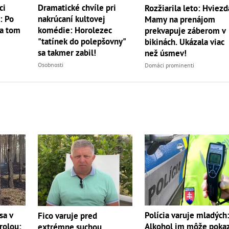
ci
Dramatické chvíle pri
Rozžiarila leto: Hviezd
: Po
nakrúcaní kultovej
Mamy na prenájom
na tom
komédie: Horolezec
prekvapuje záberom v
"tatínek do polepšovny"
bikinách. Ukázala viac
sa takmer zabil!
než úsmev!
Osobnosti
Domáci prominenti
sa v
Polícia varuje mladých
Fico varuje pred
rolou:
Alkohol im môže pokaz
extrémne suchou