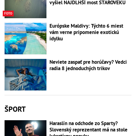
vyšiel NAJDLHŠÍ most STAROVEKU
FOTO
Európske Maldivy: Týchto 6 miest
vám verne pripomenie exotickú
idylku
Neviete zaspať pre horúčavy? Vedci
radia 8 jednoduchých trikov
ŠPORT
Haraslín na odchode zo Sparty?
Slovenský reprezentant má na stole
lukratívnu ponuku