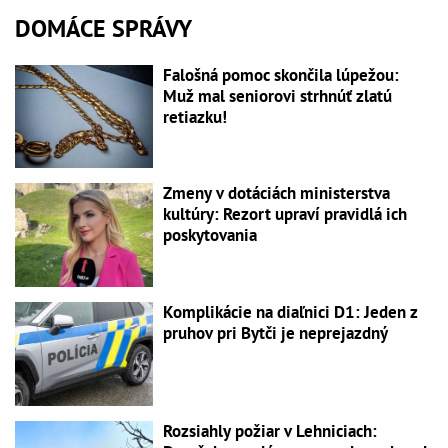
DOMÁCE SPRÁVY
Falošná pomoc skončila lúpežou:
Muž mal seniorovi strhnúť zlatú
retiazku!
Zmeny v dotáciách ministerstva
kultúry: Rezort upraví pravidlá ich
poskytovania
Komplikácie na diaľnici D1: Jeden z
pruhov pri Bytči je neprejazdný
Rozsiahly požiar v Lehniciach: