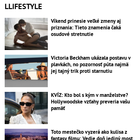
LLIFESTYLE
Víkend prinesie veľké zmeny aj
priznania: Tieto znamenia čaká
osudové stretnutie
Victoria Beckham ukázala postavu v
plavkách, no pozornosť púta najmä
jej tajný trik proti starnutiu
KVÍZ: Kto bol s kým v manželstve?
Hollywoodske vzťahy preveria vašu
pamäť
Toto mestečko vyzerá ako kulisa z
fantasy filmu: Vedie doň jediný most