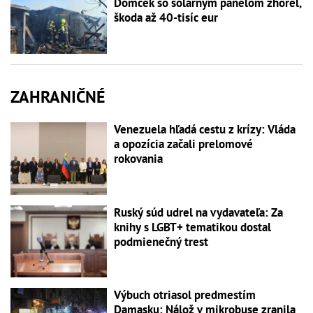
Domček so solárnym panelom zhorel,
škoda až 40-tisíc eur
ZAHRANIČNÉ
Venezuela hľadá cestu z krízy: Vláda
a opozícia začali prelomové
rokovania
Ruský súd udrel na vydavateľa: Za
knihy s LGBT+ tematikou dostal
podmienečný trest
Výbuch otriasol predmestím
Damasku: Nálož v mikrobuse zranila