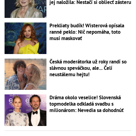
jej naložila: Nestačí si obliecť zásteru
Prekliaty budík! Wisterová opísala
ranné peklo: Nič nepomáha, toto
musí maskovať
Česká moderátorka už roky randí so
slávnou speváčkou, ale... Čelí
neustálemu hejtu!
Dráma okolo veselice! Slovenská
topmodelka odkladá svadbu s
milionárom: Nevedia sa dohodnúť