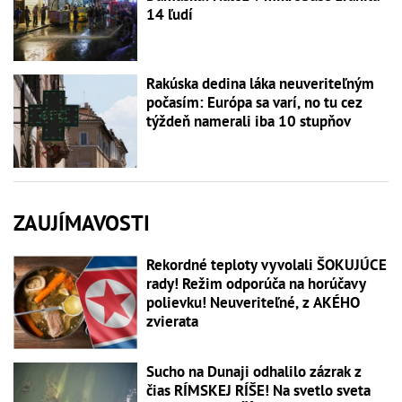
14 ľudí
Rakúska dedina láka neuveriteľným
počasím: Európa sa varí, no tu cez
týždeň namerali iba 10 stupňov
ZAUJÍMAVOSTI
Rekordné teploty vyvolali ŠOKUJÚCE
rady! Režim odporúča na horúčavy
polievku! Neuveriteľné, z AKÉHO
zvierata
Sucho na Dunaji odhalilo zázrak z
čias RÍMSKEJ RÍŠE! Na svetlo sveta