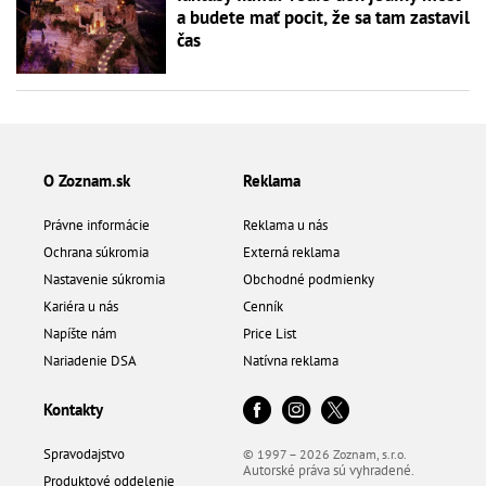
a budete mať pocit, že sa tam zastavil
čas
O Zoznam.sk
Reklama
Právne informácie
Reklama u nás
Ochrana súkromia
Externá reklama
Nastavenie súkromia
Obchodné podmienky
Kariéra u nás
Cenník
Napíšte nám
Price List
Nariadenie DSA
Natívna reklama
Kontakty
Spravodajstvo
© 1997 – 2026 Zoznam, s.r.o.
Autorské práva sú vyhradené.
Produktové oddelenie