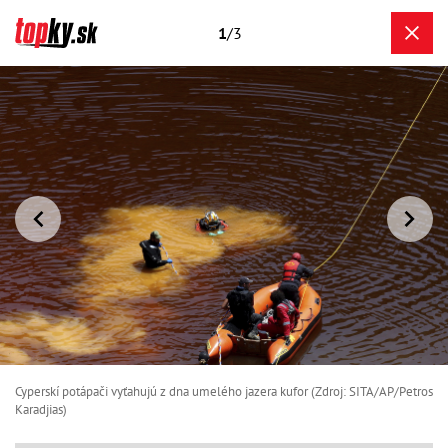
1
/3
Cyperskí potápači vyťahujú z dna umelého jazera kufor (Zdroj: SITA/AP/Petros
Karadjias)