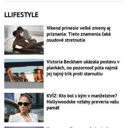
LLIFESTYLE
Víkend prinesie veľké zmeny aj
priznania: Tieto znamenia čaká
osudové stretnutie
Victoria Beckham ukázala postavu v
plavkách, no pozornosť púta najmä
jej tajný trik proti starnutiu
KVÍZ: Kto bol s kým v manželstve?
Hollywoodske vzťahy preveria vašu
pamäť