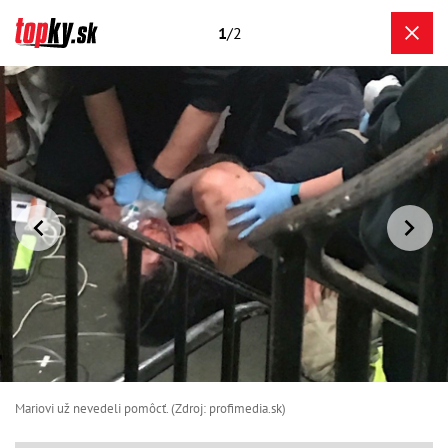
1
/2
Mariovi už nevedeli pomôcť. (Zdroj: profimedia.sk)