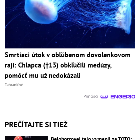
Smrtiaci útok v obľúbenom dovolenkovom
raji: Chlapca (†13) obkľúčili medúzy,
pomôcť mu už nedokázali
Zahraničné
PREČÍTAJTE SI TIEŽ
Belohorcovej telo vymenil za TOTO: