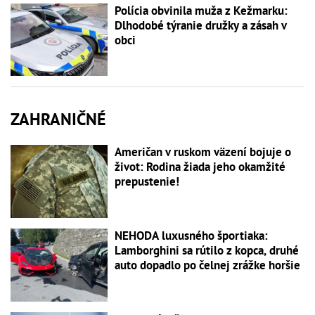
Polícia obvinila muža z Kežmarku:
Dlhodobé týranie družky a zásah v
obci
ZAHRANIČNÉ
Američan v ruskom väzení bojuje o
život: Rodina žiada jeho okamžité
prepustenie!
NEHODA luxusného športiaka:
Lamborghini sa rútilo z kopca, druhé
auto dopadlo po čelnej zrážke horšie