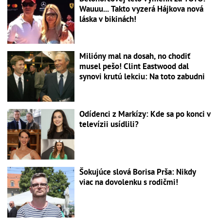
Wauuu... Takto vyzerá Hájkova nová
láska v bikinách!
Milióny mal na dosah, no chodiť
musel pešo! Clint Eastwood dal
synovi krutú lekciu: Na toto zabudni
Odídenci z Markízy: Kde sa po konci v
televízii usídlili?
Šokujúce slová Borisa Prša: Nikdy
viac na dovolenku s rodičmi!