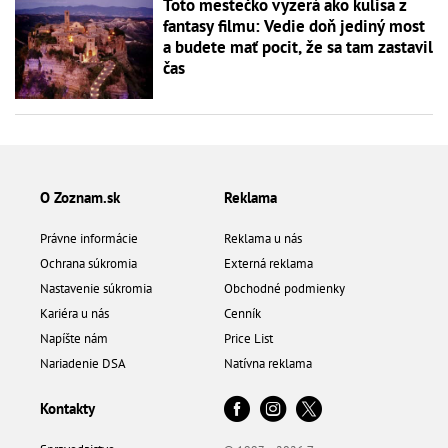
Toto mestečko vyzerá ako kulisa z
fantasy filmu: Vedie doň jediný most
a budete mať pocit, že sa tam zastavil
čas
O Zoznam.sk
Reklama
Právne informácie
Reklama u nás
Ochrana súkromia
Externá reklama
Nastavenie súkromia
Obchodné podmienky
Kariéra u nás
Cenník
Napíšte nám
Price List
Nariadenie DSA
Natívna reklama
Kontakty