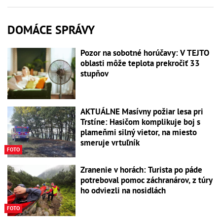
DOMÁCE SPRÁVY
Pozor na sobotné horúčavy: V TEJTO
oblasti môže teplota prekročiť 33
stupňov
AKTUÁLNE Masívny požiar lesa pri
Trstíne: Hasičom komplikuje boj s
plameňmi silný vietor, na miesto
smeruje vrtuľník
FOTO
Zranenie v horách: Turista po páde
potreboval pomoc záchranárov, z túry
ho odviezli na nosidlách
FOTO