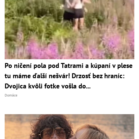
Po ničení pola pod Tatrami a kúpaní v plese
tu máme ďalší nešvár! Drzosť bez hraníc:
Dvojica kvôli fotke vošla do...
Domáce