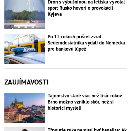
Dron s výbušninou na letisku vyvolal
spor: Rusko hovorí o provokácii
Kyjeva
Po 12 rokoch prišiel zvrat:
Sedemdesiatnika vydali do Nemecka
pre bankovú lúpež
ZAUJÍMAVOSTI
Tajomstvo staré viac než tisíc rokov:
Brno možno vzniklo skôr, než si
historici mysleli
Tŕpnutie ruky nemusí byť banalita: Ak