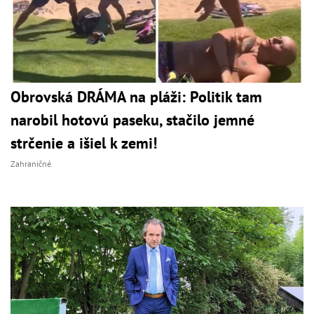
Obrovská DRÁMA na pláži: Politik tam
narobil hotovú paseku, stačilo jemné
strčenie a išiel k zemi!
Zahraničné