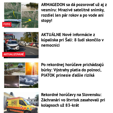
ARMAGEDON sa dá pozorovať už aj z
vesmíru: Mrazivé satelitné snímky,
rozdiel len pár rokov a po vode ani
stopy!
FOTO
AKTUÁLNE Nové informácie z
kúpaliska pri Šali: 8 ľudí skončilo v
nemocnici
AKTUALIZOVANÉ
Po rekordnej horúčave prichádzajú
búrky: Výstrahy platia do polnoci,
PIATOK prinesie ďalšie riziká
Rekordné horúčavy na Slovensku:
Záchranári vo štvrtok zasahovali pri
kolapsoch už 83-krát