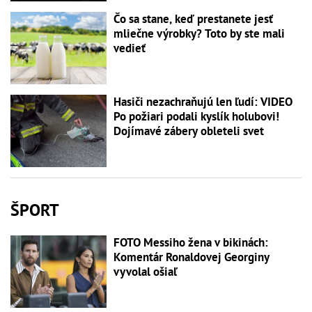
Čo sa stane, keď prestanete jesť
mliečne výrobky? Toto by ste mali
vedieť
Hasiči nezachraňujú len ľudí: VIDEO
Po požiari podali kyslík holubovi!
Dojímavé zábery obleteli svet
ŠPORT
FOTO Messiho žena v bikinách:
Komentár Ronaldovej Georginy
vyvolal ošiaľ