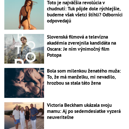
Toto je najväčšia revolúcia v
chudnutí: Tuk pôjde dole rýchlejšie,
budeme však všetci štíhli? Odborníci
odpovedajú
Slovenská filmová a televízna
akadémia zverejnila kandidáta na
Oscara: Je ním výnimočný film
Potopa
Bola som milenkou ženatého muža:
To, že má manželku, mi nevadilo,
hrozbou sa stala táto žena
Victoria Beckham ukázala svoju
mamu: Aj po sedemdesiatke vyzerá
neuveriteľne