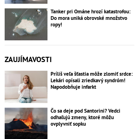
Tanker pri Ománe hrozí katastrofou:
Do mora uniká obrovské množstvo
ropy!
ZAUJÍMAVOSTI
Príliš veľa šťastia môže zlomiť srdce:
Lekári opísali zriedkavý syndróm!
Napodobňuje infarkt
Čo sa deje pod Santorini? Vedci
odhaľujú zmeny, ktoré môžu
ovplyvniť sopku