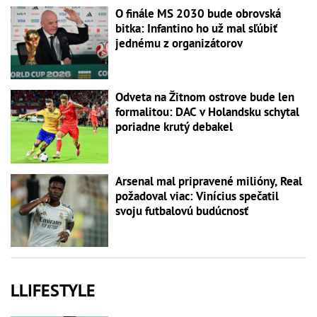
O finále MS 2030 bude obrovská
bitka: Infantino ho už mal sľúbiť
jednému z organizátorov
Odveta na Žitnom ostrove bude len
formalitou: DAC v Holandsku schytal
poriadne krutý debakel
Arsenal mal pripravené milióny, Real
požadoval viac: Vinícius spečatil
svoju futbalovú budúcnosť
LLIFESTYLE