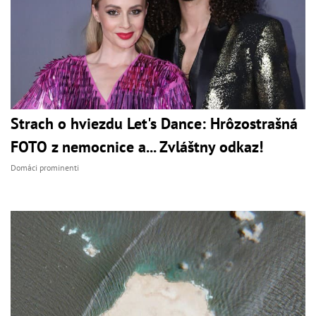
Strach o hviezdu Let's Dance: Hrôzostrašná
FOTO z nemocnice a... Zvláštny odkaz!
Domáci prominenti