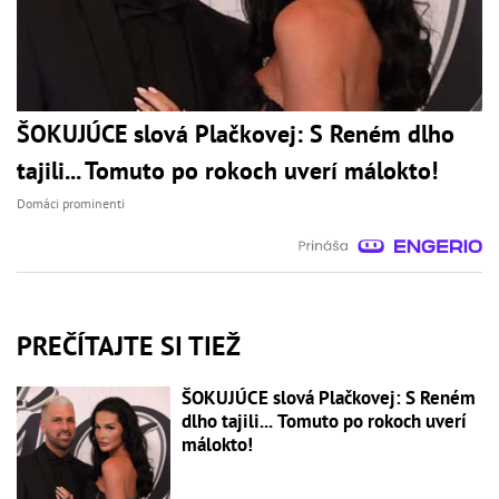
ŠOKUJÚCE slová Plačkovej: S Reném dlho
tajili... Tomuto po rokoch uverí málokto!
Domáci prominenti
PREČÍTAJTE SI TIEŽ
ŠOKUJÚCE slová Plačkovej: S Reném
dlho tajili... Tomuto po rokoch uverí
málokto!