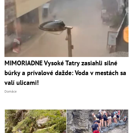
MIMORIADNE Vysoké Tatry zasiahli silné
búrky a prívalové dažde: Voda v mestách sa
valí ulicami!
Domáce