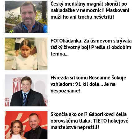
Český mediálny magnát skončil po
nakladačke v nemocnici! Maskovaní
muži ho ani trochu nešetrili!
FOTOhádanka: Za úsmevom skrývala
ťažký životný boj! Prešla si obdobím
temna...
Hviezda sitkomu Roseanne šokuje
vzhľadom: 91 kíl dole... Je na
nespoznanie!
Skončia ako oni? Gáboríkovci čelia
obrovskému tlaku: TIETO hokejové
manželstvá neprežili!