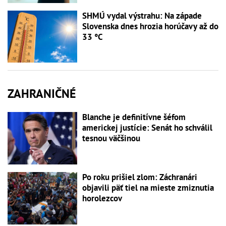
SHMÚ vydal výstrahu: Na západe
Slovenska dnes hrozia horúčavy až do
33 °C
ZAHRANIČNÉ
Blanche je definitívne šéfom
americkej justície: Senát ho schválil
tesnou väčšinou
Po roku prišiel zlom: Záchranári
objavili päť tiel na mieste zmiznutia
horolezcov