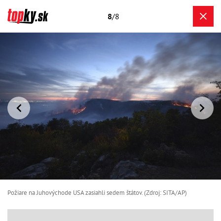
8
/8
Požiare na Juhovýchode USA zasiahli sedem štátov. (Zdroj: SITA/AP)