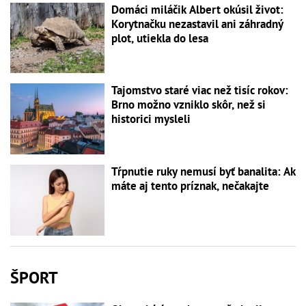
Domáci miláčik Albert okúsil život:
Korytnačku nezastavil ani záhradný
plot, utiekla do lesa
Tajomstvo staré viac než tisíc rokov:
Brno možno vzniklo skôr, než si
historici mysleli
Tŕpnutie ruky nemusí byť banalita: Ak
máte aj tento príznak, nečakajte
ŠPORT