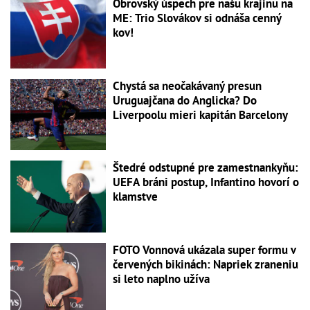
Obrovský úspech pre našu krajinu na
ME: Trio Slovákov si odnáša cenný
kov!
Chystá sa neočakávaný presun
Uruguajčana do Anglicka? Do
Liverpoolu mieri kapitán Barcelony
Štedré odstupné pre zamestnankyňu:
UEFA bráni postup, Infantino hovorí o
klamstve
FOTO Vonnová ukázala super formu v
červených bikinách: Napriek zraneniu
si leto naplno užíva