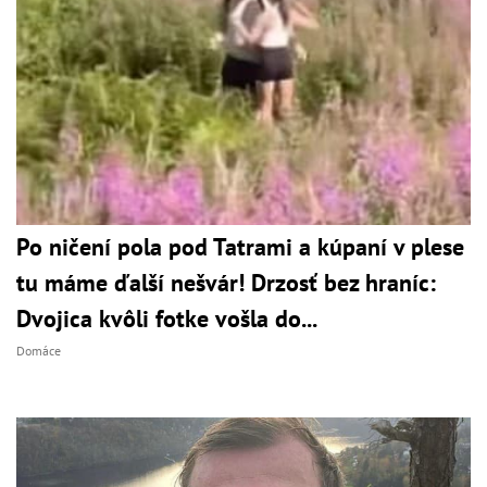
Po ničení pola pod Tatrami a kúpaní v plese
tu máme ďalší nešvár! Drzosť bez hraníc:
Dvojica kvôli fotke vošla do...
Domáce