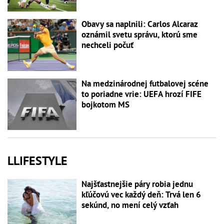
Obavy sa naplnili: Carlos Alcaraz
oznámil svetu správu, ktorú sme
nechceli počuť
Na medzinárodnej futbalovej scéne
to poriadne vrie: UEFA hrozí FIFE
bojkotom MS
LLIFESTYLE
Najšťastnejšie páry robia jednu
kľúčovú vec každý deň: Trvá len 6
sekúnd, no mení celý vzťah