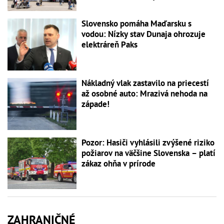
Slovensko pomáha Maďarsku s
vodou: Nízky stav Dunaja ohrozuje
elektráreň Paks
Nákladný vlak zastavilo na priecestí
až osobné auto: Mrazivá nehoda na
západe!
Pozor: Hasiči vyhlásili zvýšené riziko
požiarov na väčšine Slovenska – platí
zákaz ohňa v prírode
ZAHRANIČNÉ