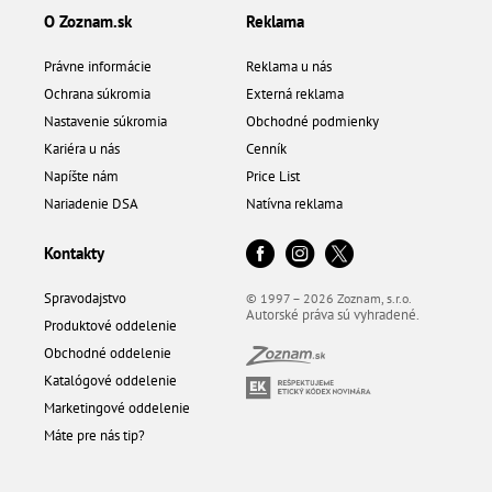
O Zoznam.sk
Reklama
Právne informácie
Reklama u nás
Ochrana súkromia
Externá reklama
Nastavenie súkromia
Obchodné podmienky
Kariéra u nás
Cenník
Napíšte nám
Price List
Nariadenie DSA
Natívna reklama
Kontakty
Spravodajstvo
© 1997 – 2026 Zoznam, s.r.o.
Autorské práva sú vyhradené.
Produktové oddelenie
Obchodné oddelenie
Katalógové oddelenie
Marketingové oddelenie
Máte pre nás tip?