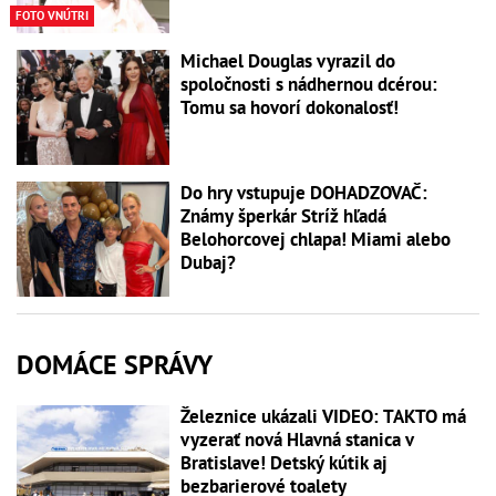
FOTO VNÚTRI
Michael Douglas vyrazil do
spoločnosti s nádhernou dcérou:
Tomu sa hovorí dokonalosť!
Do hry vstupuje DOHADZOVAČ:
Známy šperkár Stríž hľadá
Belohorcovej chlapa! Miami alebo
Dubaj?
DOMÁCE SPRÁVY
Železnice ukázali VIDEO: TAKTO má
vyzerať nová Hlavná stanica v
Bratislave! Detský kútik aj
bezbarierové toalety