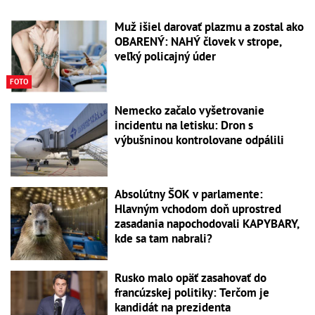
Muž išiel darovať plazmu a zostal ako
OBARENÝ: NAHÝ človek v strope,
veľký policajný úder
FOTO
Nemecko začalo vyšetrovanie
incidentu na letisku: Dron s
výbušninou kontrolovane odpálili
Absolútny ŠOK v parlamente:
Hlavným vchodom doň uprostred
zasadania napochodovali KAPYBARY,
kde sa tam nabrali?
Rusko malo opäť zasahovať do
francúzskej politiky: Terčom je
kandidát na prezidenta