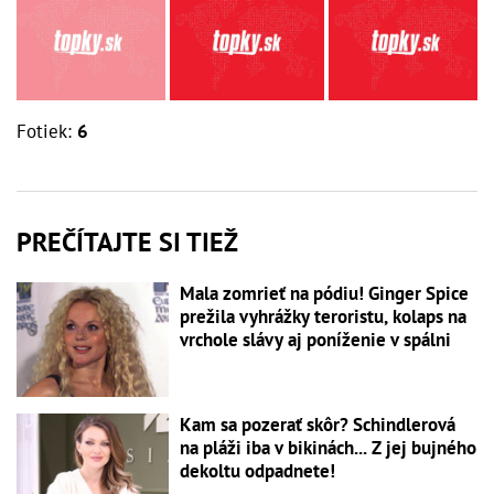
Fotiek:
6
PREČÍTAJTE SI TIEŽ
Mala zomrieť na pódiu! Ginger Spice
prežila vyhrážky teroristu, kolaps na
vrchole slávy aj poníženie v spálni
Kam sa pozerať skôr? Schindlerová
na pláži iba v bikinách... Z jej bujného
dekoltu odpadnete!