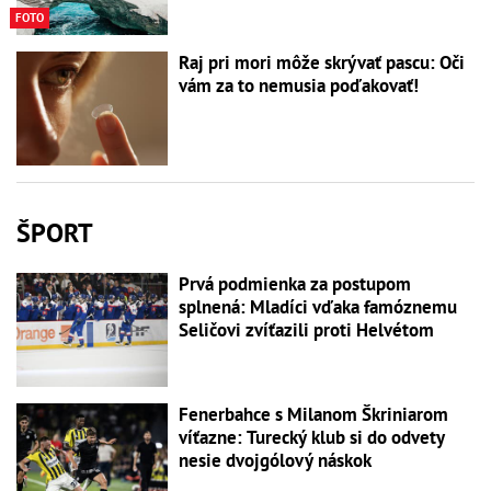
FOTO
Raj pri mori môže skrývať pascu: Oči
vám za to nemusia poďakovať!
ŠPORT
Prvá podmienka za postupom
splnená: Mladíci vďaka famóznemu
Seličovi zvíťazili proti Helvétom
Fenerbahce s Milanom Škriniarom
víťazne: Turecký klub si do odvety
nesie dvojgólový náskok