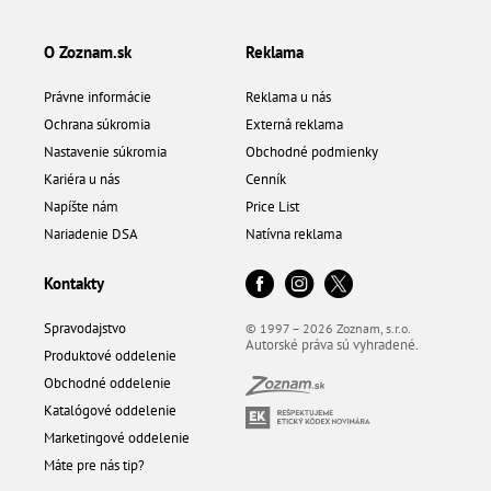
O Zoznam.sk
Reklama
Právne informácie
Reklama u nás
Ochrana súkromia
Externá reklama
Nastavenie súkromia
Obchodné podmienky
Kariéra u nás
Cenník
Napíšte nám
Price List
Nariadenie DSA
Natívna reklama
Kontakty
Spravodajstvo
© 1997 – 2026 Zoznam, s.r.o.
Autorské práva sú vyhradené.
Produktové oddelenie
Obchodné oddelenie
Katalógové oddelenie
Marketingové oddelenie
Máte pre nás tip?