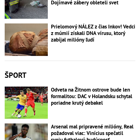
Dojímavé zábery obleteli svet
Prielomový NÁLEZ z čias Inkov! Vedci
z múmií získali DNA vírusu, ktorý
zabíjal milióny ľudí
ŠPORT
Odveta na Žitnom ostrove bude len
formalitou: DAC v Holandsku schytal
poriadne krutý debakel
Arsenal mal pripravené milióny, Real
požadoval viac: Vinícius spečatil
svoju futbalovú budúcnosť