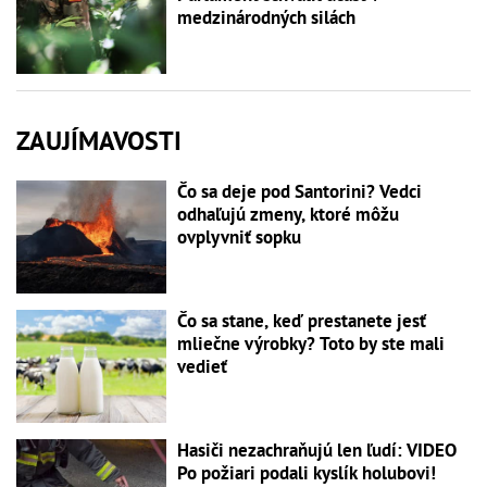
medzinárodných silách
ZAUJÍMAVOSTI
Čo sa deje pod Santorini? Vedci
odhaľujú zmeny, ktoré môžu
ovplyvniť sopku
Čo sa stane, keď prestanete jesť
mliečne výrobky? Toto by ste mali
vedieť
Hasiči nezachraňujú len ľudí: VIDEO
Po požiari podali kyslík holubovi!