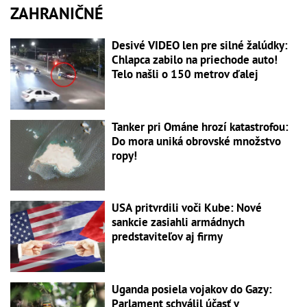
ZAHRANIČNÉ
Desivé VIDEO len pre silné žalúdky:
Chlapca zabilo na priechode auto!
Telo našli o 150 metrov ďalej
Tanker pri Ománe hrozí katastrofou:
Do mora uniká obrovské množstvo
ropy!
USA pritvrdili voči Kube: Nové
sankcie zasiahli armádnych
predstaviteľov aj firmy
Uganda posiela vojakov do Gazy:
Parlament schválil účasť v