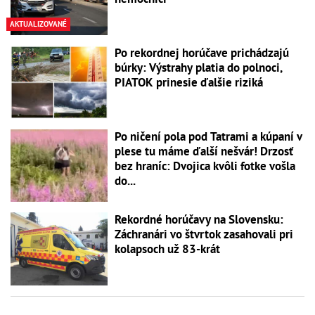
AKTUALIZOVANÉ
Po rekordnej horúčave prichádzajú
búrky: Výstrahy platia do polnoci,
PIATOK prinesie ďalšie riziká
Po ničení pola pod Tatrami a kúpaní v
plese tu máme ďalší nešvár! Drzosť
bez hraníc: Dvojica kvôli fotke vošla
do...
Rekordné horúčavy na Slovensku:
Záchranári vo štvrtok zasahovali pri
kolapsoch už 83-krát