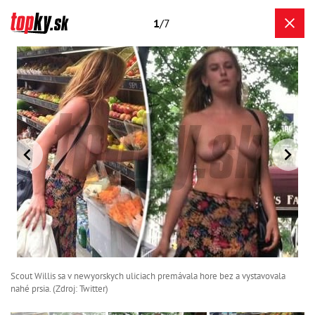
1
/7
Scout Willis sa v newyorskych uliciach premávala hore bez a vystavovala
nahé prsia. (Zdroj: Twitter)