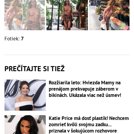
Fotiek:
7
PREČÍTAJTE SI TIEŽ
Rozžiarila leto: Hviezda Mamy na
prenájom prekvapuje záberom v
bikinách. Ukázala viac než úsmev!
Katie Price má dosť plastík! Nechcem
zomrieť kvôli svojmu zadku...
priznala v šokujúcom rozhovore