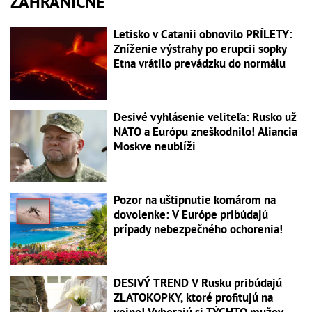
ZAHRANIČNÉ
Letisko v Catanii obnovilo PRÍLETY:
Zníženie výstrahy po erupcii sopky
Etna vrátilo prevádzku do normálu
Desivé vyhlásenie veliteľa: Rusko už
NATO a Európu zneškodnilo! Aliancia
Moskve neublíži
Pozor na uštipnutie komárom na
dovolenke: V Európe pribúdajú
prípady nebezpečného ochorenia!
DESIVÝ TREND V Rusku pribúdajú
ZLATOKOPKY, ktoré profitujú na
vojne! Vyberajú si TÝCHTO mužov