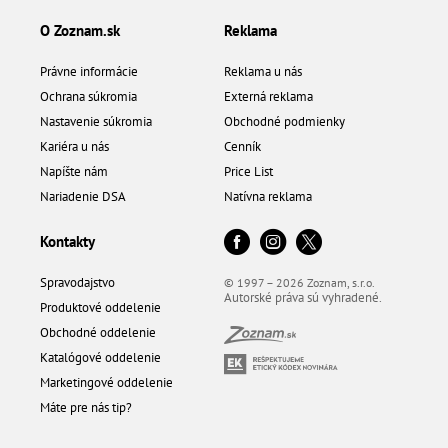
O Zoznam.sk
Reklama
Právne informácie
Reklama u nás
Ochrana súkromia
Externá reklama
Nastavenie súkromia
Obchodné podmienky
Kariéra u nás
Cenník
Napíšte nám
Price List
Nariadenie DSA
Natívna reklama
Kontakty
Spravodajstvo
© 1997 – 2026 Zoznam, s.r.o.
Autorské práva sú vyhradené.
Produktové oddelenie
Obchodné oddelenie
Katalógové oddelenie
Marketingové oddelenie
Máte pre nás tip?