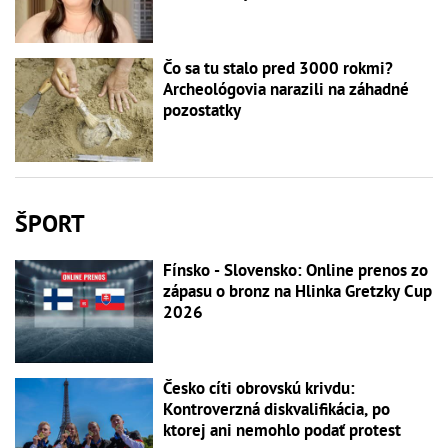
Čo sa tu stalo pred 3000 rokmi?
Archeológovia narazili na záhadné
pozostatky
ŠPORT
Fínsko - Slovensko: Online prenos zo
zápasu o bronz na Hlinka Gretzky Cup
2026
Česko cíti obrovskú krivdu:
Kontroverzná diskvalifikácia, po
ktorej ani nemohlo podať protest