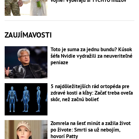
ZAUJÍMAVOSTI
Toto je suma za jednu bundu? Kúsok
šéfa Nvidie vydražili za neuveriteľné
peniaze
5 najdôležitejších rád ortopéda pre
zdravé kosti a kĺby: Začať treba oveľa
skôr, než začnú bolieť
Zomrela na šesť minút a zažila život
po živote: Smrti sa už nebojím,
hovorí Patty