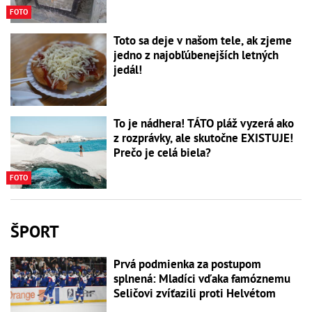
FOTO
Toto sa deje v našom tele, ak zjeme
jedno z najobľúbenejších letných
jedál!
To je nádhera! TÁTO pláž vyzerá ako
z rozprávky, ale skutočne EXISTUJE!
Prečo je celá biela?
FOTO
ŠPORT
Prvá podmienka za postupom
splnená: Mladíci vďaka famóznemu
Seličovi zvíťazili proti Helvétom