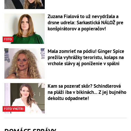
Zuzana Fialová to už nevydržala a
drsne udrela: Sarkastická NÁLOŽ pre
konšpirátorov a popieračov!
FOTO
Mala zomrieť na pódiu! Ginger Spice
prežila vyhrážky teroristu, kolaps na
vrchole slávy aj poníženie v spálni
Kam sa pozerať skôr? Schindlerová
na pláži iba v bikinách... Z jej bujného
dekoltu odpadnete!
FOTO VNÚTRI