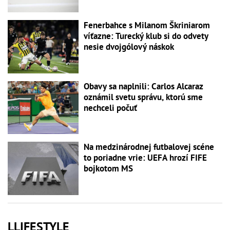
Fenerbahce s Milanom Škriniarom
víťazne: Turecký klub si do odvety
nesie dvojgólový náskok
Obavy sa naplnili: Carlos Alcaraz
oznámil svetu správu, ktorú sme
nechceli počuť
Na medzinárodnej futbalovej scéne
to poriadne vrie: UEFA hrozí FIFE
bojkotom MS
LLIFESTYLE