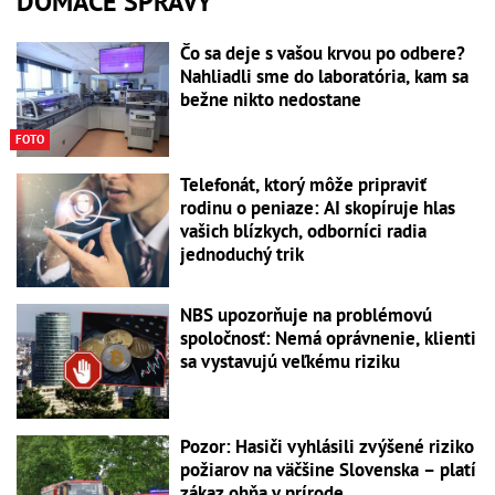
DOMÁCE SPRÁVY
Čo sa deje s vašou krvou po odbere?
Nahliadli sme do laboratória, kam sa
bežne nikto nedostane
FOTO
Telefonát, ktorý môže pripraviť
rodinu o peniaze: AI skopíruje hlas
vašich blízkych, odborníci radia
jednoduchý trik
NBS upozorňuje na problémovú
spoločnosť: Nemá oprávnenie, klienti
sa vystavujú veľkému riziku
Pozor: Hasiči vyhlásili zvýšené riziko
požiarov na väčšine Slovenska – platí
zákaz ohňa v prírode