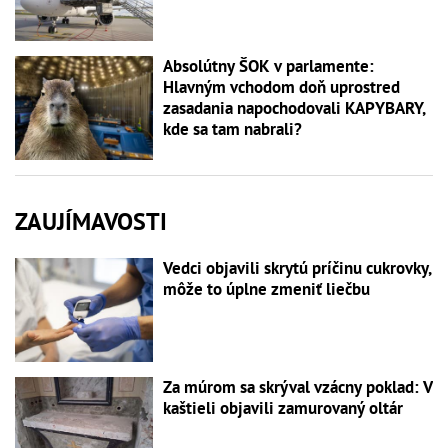
Absolútny ŠOK v parlamente:
Hlavným vchodom doň uprostred
zasadania napochodovali KAPYBARY,
kde sa tam nabrali?
ZAUJÍMAVOSTI
Vedci objavili skrytú príčinu cukrovky,
môže to úplne zmeniť liečbu
Za múrom sa skrýval vzácny poklad: V
kaštieli objavili zamurovaný oltár