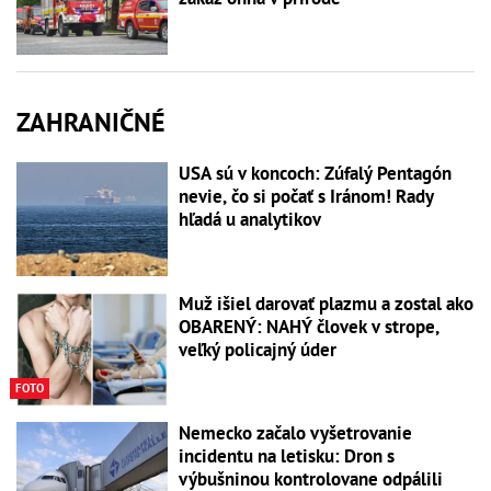
ZAHRANIČNÉ
USA sú v koncoch: Zúfalý Pentagón
nevie, čo si počať s Iránom! Rady
hľadá u analytikov
Muž išiel darovať plazmu a zostal ako
OBARENÝ: NAHÝ človek v strope,
veľký policajný úder
FOTO
Nemecko začalo vyšetrovanie
incidentu na letisku: Dron s
výbušninou kontrolovane odpálili