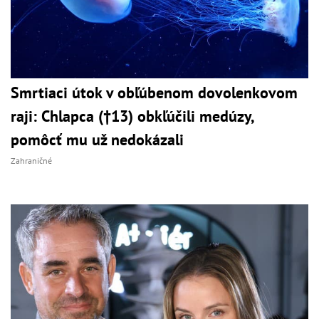
Smrtiaci útok v obľúbenom dovolenkovom
raji: Chlapca (†13) obkľúčili medúzy,
pomôcť mu už nedokázali
Zahraničné