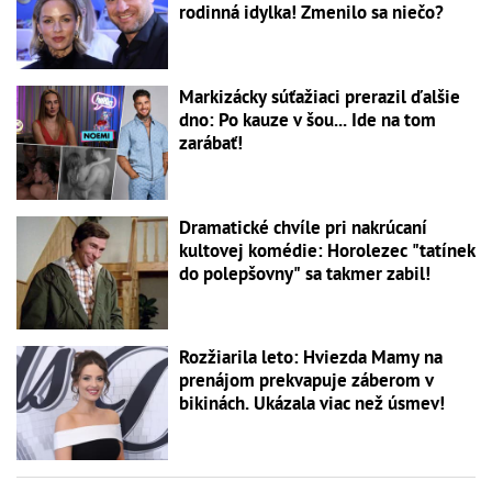
rodinná idylka! Zmenilo sa niečo?
Markizácky súťažiaci prerazil ďalšie
dno: Po kauze v šou... Ide na tom
zarábať!
Dramatické chvíle pri nakrúcaní
kultovej komédie: Horolezec "tatínek
do polepšovny" sa takmer zabil!
Rozžiarila leto: Hviezda Mamy na
prenájom prekvapuje záberom v
bikinách. Ukázala viac než úsmev!