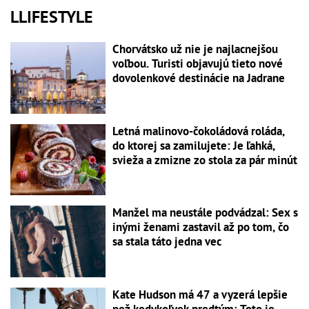
LLIFESTYLE
Chorvátsko už nie je najlacnejšou
voľbou. Turisti objavujú tieto nové
dovolenkové destinácie na Jadrane
Letná malinovo-čokoládová roláda,
do ktorej sa zamilujete: Je ľahká,
svieža a zmizne zo stola za pár minút
Manžel ma neustále podvádzal: Sex s
inými ženami zastavil až po tom, čo
sa stala táto jedna vec
Kate Hudson má 47 a vyzerá lepšie
než kedykoľvek predtým: Toto je