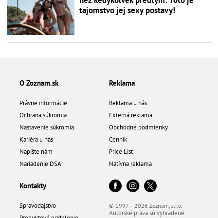
tajomstvo jej sexy postavy!
O Zoznam.sk
Reklama
Právne informácie
Reklama u nás
Ochrana súkromia
Externá reklama
Nastavenie súkromia
Obchodné podmienky
Kariéra u nás
Cenník
Napíšte nám
Price List
Nariadenie DSA
Natívna reklama
Kontakty
Spravodajstvo
© 1997 – 2026 Zoznam, s.r.o.
Autorské práva sú vyhradené.
Produktové oddelenie