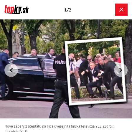
1
/2
Nové zábery z atentátu na Fica uverejnila fínska televízia YLE. (Zdroj:
reprofoto YLE)