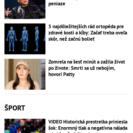
peniaze
5 najdôležitejších rád ortopéda pre
zdravé kosti a kĺby: Začať treba oveľa
skôr, než začnú bolieť
Zomrela na šesť minút a zažila život
po živote: Smrti sa už nebojím,
hovorí Patty
ŠPORT
VIDEO Historická prestrelka priniesla
šok: Enormný tlak a negatívna nálada