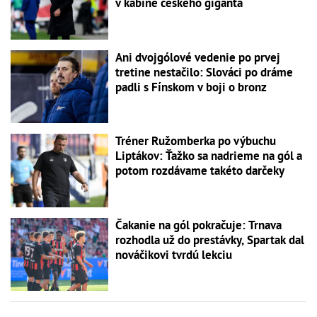
v kabíne českého giganta
Ani dvojgólové vedenie po prvej
tretine nestačilo: Slováci po dráme
padli s Fínskom v boji o bronz
Tréner Ružomberka po výbuchu
Liptákov: Ťažko sa nadrieme na gól a
potom rozdávame takéto darčeky
Čakanie na gól pokračuje: Trnava
rozhodla už do prestávky, Spartak dal
nováčikovi tvrdú lekciu