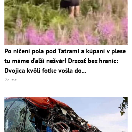
Po ničení pola pod Tatrami a kúpaní v plese
tu máme ďalší nešvár! Drzosť bez hraníc:
Dvojica kvôli fotke vošla do...
Domáce