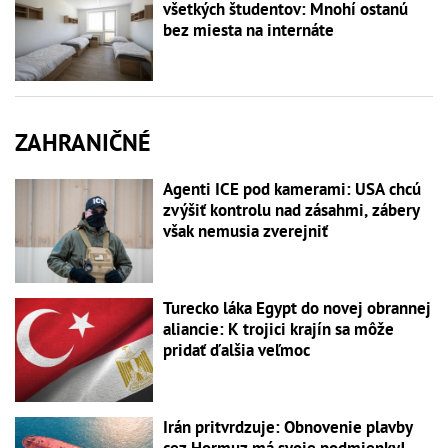
všetkých študentov: Mnohí ostanú
bez miesta na internáte
ZAHRANIČNÉ
Agenti ICE pod kamerami: USA chcú
zvýšiť kontrolu nad zásahmi, zábery
však nemusia zverejniť
Turecko láka Egypt do novej obrannej
aliancie: K trojici krajín sa môže
pridať ďalšia veľmoc
Irán pritvrdzuje: Obnovenie plavby
cez Hormuz má svoje podmienky!