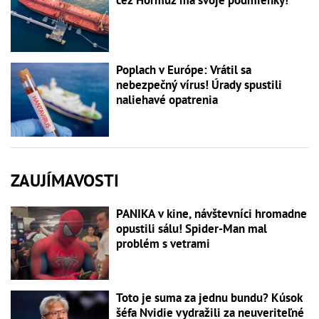
Poplach v Európe: Vrátil sa
nebezpečný vírus! Úrady spustili
naliehavé opatrenia
ZAUJÍMAVOSTI
PANIKA v kine, návštevníci hromadne
opustili sálu! Spider-Man mal
problém s vetrami
Toto je suma za jednu bundu? Kúsok
šéfa Nvidie vydražili za neuveriteľné