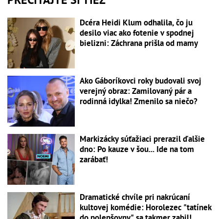
Dcéra Heidi Klum odhalila, čo ju
desilo viac ako fotenie v spodnej
bielizni: Záchrana prišla od mamy
Ako Gáboríkovci roky budovali svoj
verejný obraz: Zamilovaný pár a
rodinná idylka! Zmenilo sa niečo?
Markizácky súťažiaci prerazil ďalšie
dno: Po kauze v šou... Ide na tom
zarábať!
Dramatické chvíle pri nakrúcaní
kultovej komédie: Horolezec "tatínek
do polepšovny" sa takmer zabil!