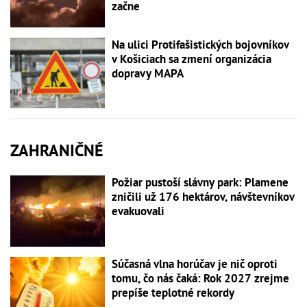
začne
Na ulici Protifašistických bojovníkov
v Košiciach sa zmení organizácia
dopravy MAPA
ZAHRANIČNÉ
Požiar pustoší slávny park: Plamene
zničili už 176 hektárov, návštevníkov
evakuovali
Súčasná vlna horúčav je nič oproti
tomu, čo nás čaká: Rok 2027 zrejme
prepíše teplotné rekordy