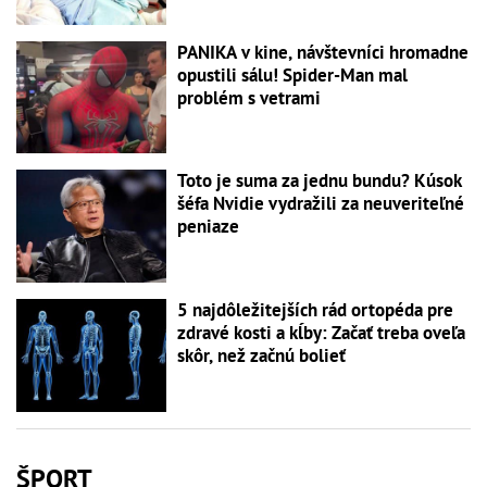
PANIKA v kine, návštevníci hromadne
opustili sálu! Spider-Man mal
problém s vetrami
Toto je suma za jednu bundu? Kúsok
šéfa Nvidie vydražili za neuveriteľné
peniaze
5 najdôležitejších rád ortopéda pre
zdravé kosti a kĺby: Začať treba oveľa
skôr, než začnú bolieť
ŠPORT