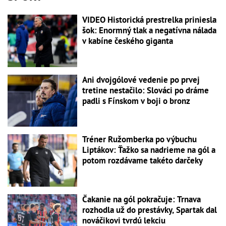
VIDEO Historická prestrelka priniesla
šok: Enormný tlak a negatívna nálada
v kabíne českého giganta
Ani dvojgólové vedenie po prvej
tretine nestačilo: Slováci po dráme
padli s Fínskom v boji o bronz
Tréner Ružomberka po výbuchu
Liptákov: Ťažko sa nadrieme na gól a
potom rozdávame takéto darčeky
Čakanie na gól pokračuje: Trnava
rozhodla už do prestávky, Spartak dal
nováčikovi tvrdú lekciu