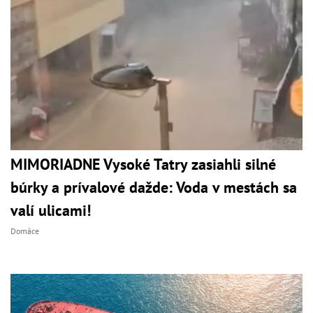
MIMORIADNE Vysoké Tatry zasiahli silné
búrky a prívalové dažde: Voda v mestách sa
valí ulicami!
Domáce