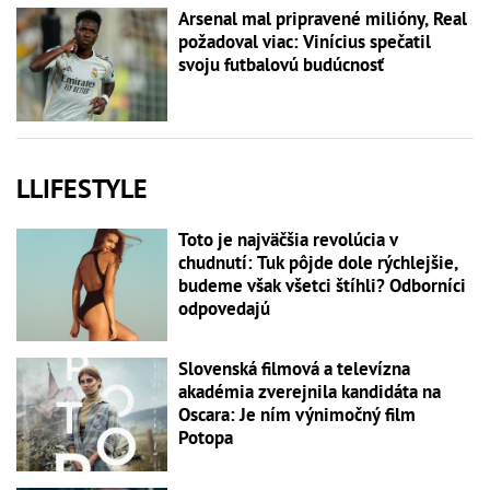
Arsenal mal pripravené milióny, Real
požadoval viac: Vinícius spečatil
svoju futbalovú budúcnosť
LLIFESTYLE
Toto je najväčšia revolúcia v
chudnutí: Tuk pôjde dole rýchlejšie,
budeme však všetci štíhli? Odborníci
odpovedajú
Slovenská filmová a televízna
akadémia zverejnila kandidáta na
Oscara: Je ním výnimočný film
Potopa