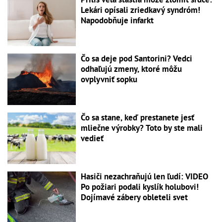
Lekári opísali zriedkavý syndróm!
Napodobňuje infarkt
Čo sa deje pod Santorini? Vedci
odhaľujú zmeny, ktoré môžu
ovplyvniť sopku
Čo sa stane, keď prestanete jesť
mliečne výrobky? Toto by ste mali
vedieť
Hasiči nezachraňujú len ľudí: VIDEO
Po požiari podali kyslík holubovi!
Dojímavé zábery obleteli svet