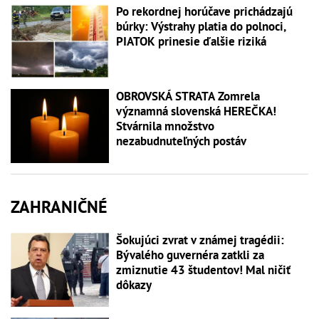
Po rekordnej horúčave prichádzajú
búrky: Výstrahy platia do polnoci,
PIATOK prinesie ďalšie riziká
OBROVSKÁ STRATA Zomrela
významná slovenská HEREČKA!
Stvárnila množstvo
nezabudnuteľných postáv
ZAHRANIČNÉ
Šokujúci zvrat v známej tragédii:
Bývalého guvernéra zatkli za
zmiznutie 43 študentov! Mal ničiť
dôkazy