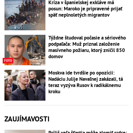
Kríza v španielskej exkláve má
posun: Maroko je pripravené prijať
späť neplnoletých migrantov
Týždne študoval počasie a sériového
podpaľača: Muž priznal založenie
masívneho požiaru, ktorý zničil 850
domov
FOTO
Moskva ide tvrdšie po opozícii:
Nadáciu Julije Navaľnej zakázali, tá
teraz vyzýva Rusov k radikálnemu
kroku
ZAUJÍMAVOSTI
Príliš veľa šťastia môže zlomiť srdce: