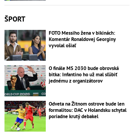
ŠPORT
FOTO Messiho žena v bikinách:
Komentár Ronaldovej Georginy
vyvolal ošiaľ
O finále MS 2030 bude obrovská
bitka: Infantino ho už mal sľúbiť
jednému z organizátorov
Odveta na Žitnom ostrove bude len
formalitou: DAC v Holandsku schytal
poriadne krutý debakel