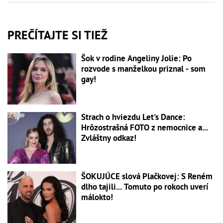
PREČÍTAJTE SI TIEŽ
Šok v rodine Angeliny Jolie: Po
rozvode s manželkou priznal - som
gay!
Strach o hviezdu Let's Dance:
Hrôzostrašná FOTO z nemocnice a...
Zvláštny odkaz!
ŠOKUJÚCE slová Plačkovej: S Reném
dlho tajili... Tomuto po rokoch uverí
málokto!