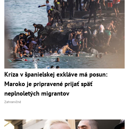
Kríza v španielskej exkláve má posun:
Maroko je pripravené prijať späť
neplnoletých migrantov
Zahraničné