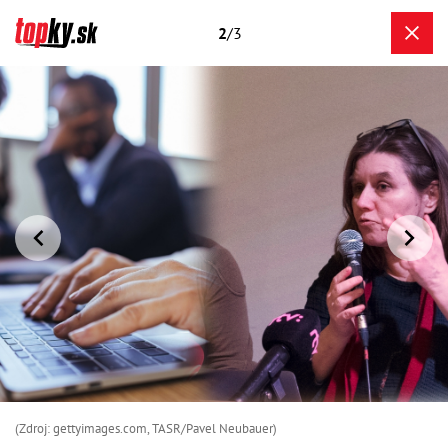
2
/3
(Zdroj: gettyimages.com, TASR/Pavel Neubauer)