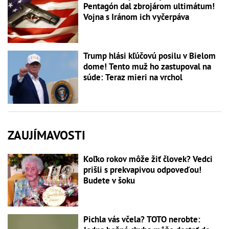
Pentagón dal zbrojárom ultimátum!
Vojna s Iránom ich vyčerpáva
Trump hlási kľúčovú posilu v Bielom
dome! Tento muž ho zastupoval na
súde: Teraz mieri na vrchol
ZAUJÍMAVOSTI
Koľko rokov môže žiť človek? Vedci
prišli s prekvapivou odpoveďou!
Budete v šoku
Pichla vás včela? TOTO nerobte: