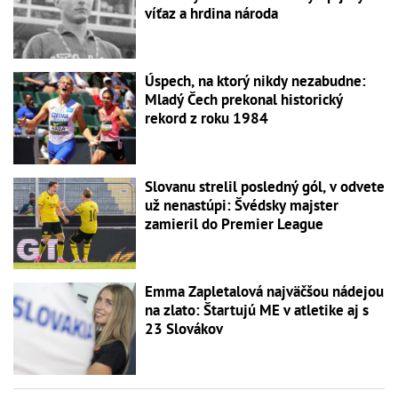
víťaz a hrdina národa
Úspech, na ktorý nikdy nezabudne:
Mladý Čech prekonal historický
rekord z roku 1984
Slovanu strelil posledný gól, v odvete
už nenastúpi: Švédsky majster
zamieril do Premier League
Emma Zapletalová najväčšou nádejou
na zlato: Štartujú ME v atletike aj s
23 Slovákov