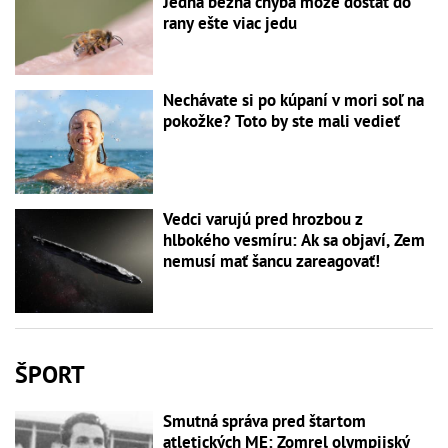
Jedna bežná chyba môže dostať do
rany ešte viac jedu
Nechávate si po kúpaní v mori soľ na
pokožke? Toto by ste mali vedieť
Vedci varujú pred hrozbou z
hlbokého vesmíru: Ak sa objaví, Zem
nemusí mať šancu zareagovať!
ŠPORT
Smutná správa pred štartom
atletických ME: Zomrel olympijský