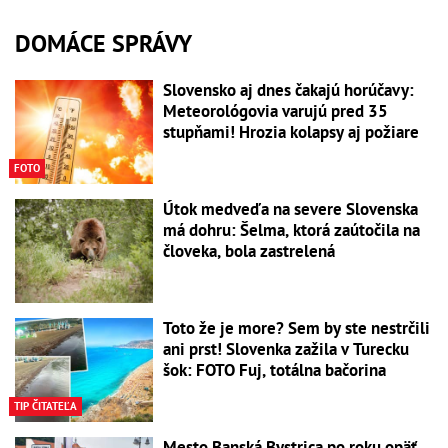
DOMÁCE SPRÁVY
Slovensko aj dnes čakajú horúčavy:
Meteorológovia varujú pred 35
stupňami! Hrozia kolapsy aj požiare
FOTO
Útok medveďa na severe Slovenska
má dohru: Šelma, ktorá zaútočila na
človeka, bola zastrelená
Toto že je more? Sem by ste nestrčili
ani prst! Slovenka zažila v Turecku
šok: FOTO Fuj, totálna bačorina
TIP ČITATEĽA
Mesto Banská Bystrica po roku opäť