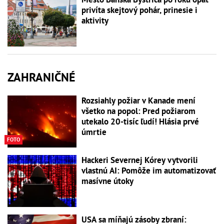
privíta skejtový pohár, prinesie i
aktivity
ZAHRANIČNÉ
Rozsiahly požiar v Kanade mení
všetko na popol: Pred požiarom
utekalo 20-tisíc ľudí! Hlásia prvé
úmrtie
FOTO
Hackeri Severnej Kórey vytvorili
vlastnú AI: Pomôže im automatizovať
masívne útoky
USA sa míňajú zásoby zbraní: