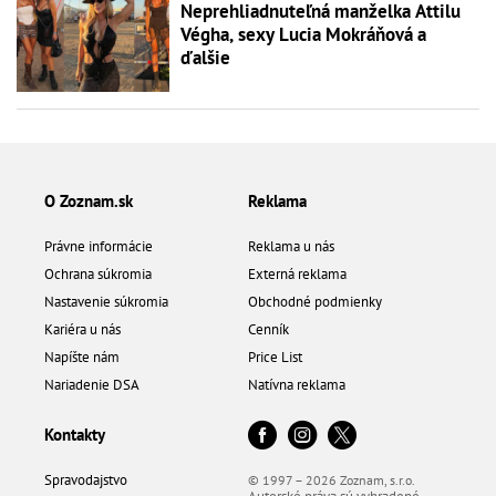
Neprehliadnuteľná manželka Attilu
Végha, sexy Lucia Mokráňová a
ďalšie
O Zoznam.sk
Reklama
Právne informácie
Reklama u nás
Ochrana súkromia
Externá reklama
Nastavenie súkromia
Obchodné podmienky
Kariéra u nás
Cenník
Napíšte nám
Price List
Nariadenie DSA
Natívna reklama
Kontakty
Spravodajstvo
© 1997 – 2026 Zoznam, s.r.o.