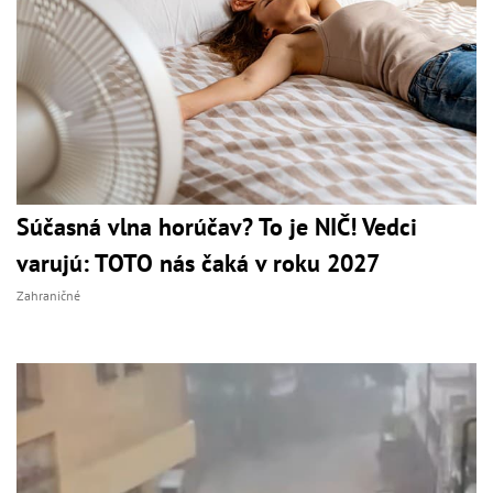
Súčasná vlna horúčav? To je NIČ! Vedci
varujú: TOTO nás čaká v roku 2027
Zahraničné