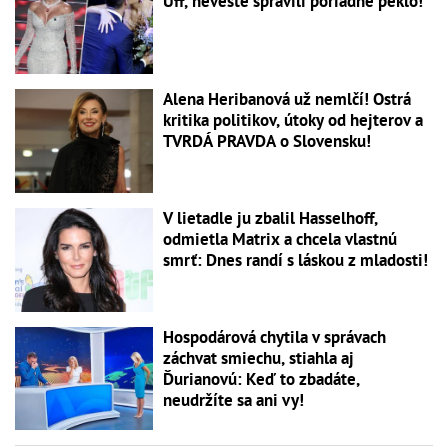
Uff, neveste spravili poriadne peklo!
Alena Heribanová už nemlčí! Ostrá
kritika politikov, útoky od hejterov a
TVRDÁ PRAVDA o Slovensku!
V lietadle ju zbalil Hasselhoff,
odmietla Matrix a chcela vlastnú
smrť: Dnes randí s láskou z mladosti!
Hospodárová chytila v správach
záchvat smiechu, stiahla aj
Ďurianovú: Keď to zbadáte,
neudržíte sa ani vy!