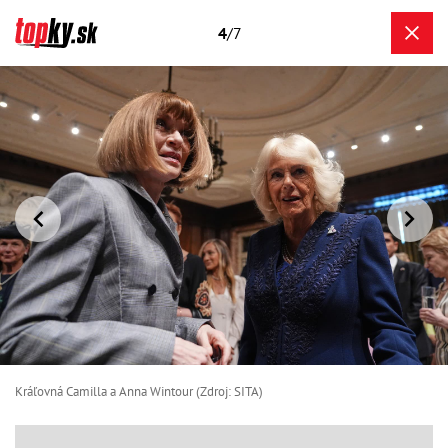
4
/7
Kráľovná Camilla a Anna Wintour (Zdroj: SITA)