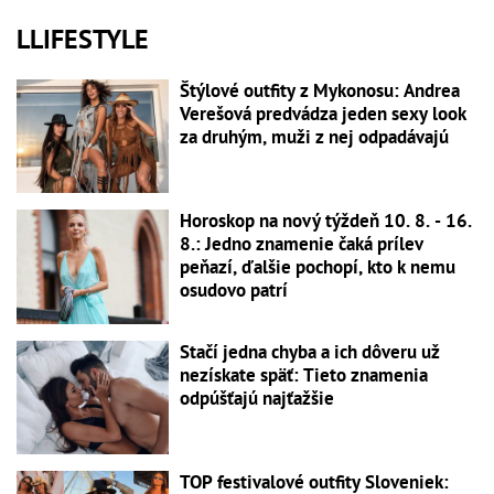
LLIFESTYLE
Štýlové outfity z Mykonosu: Andrea
Verešová predvádza jeden sexy look
za druhým, muži z nej odpadávajú
Horoskop na nový týždeň 10. 8. - 16.
8.: Jedno znamenie čaká prílev
peňazí, ďalšie pochopí, kto k nemu
osudovo patrí
Stačí jedna chyba a ich dôveru už
nezískate späť: Tieto znamenia
odpúšťajú najťažšie
TOP festivalové outfity Sloveniek: