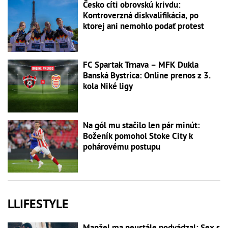
Česko cíti obrovskú krivdu:
Kontroverzná diskvalifikácia, po
ktorej ani nemohlo podať protest
FC Spartak Trnava – MFK Dukla
Banská Bystrica: Online prenos z 3.
kola Niké ligy
Na gól mu stačilo len pár minút:
Boženík pomohol Stoke City k
pohárovému postupu
LLIFESTYLE
Manžel ma neustále podvádzal: Sex s