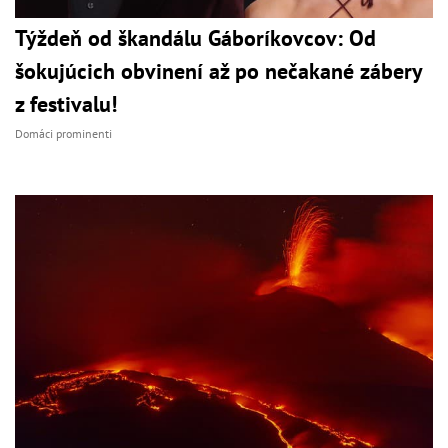
Týždeň od škandálu Gáboríkovcov: Od
šokujúcich obvinení až po nečakané zábery
z festivalu!
Domáci prominenti