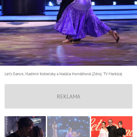
Let's Dance, Vladimír Kobielsky a Natália Horváthová (Zdroj: TV Markíza)