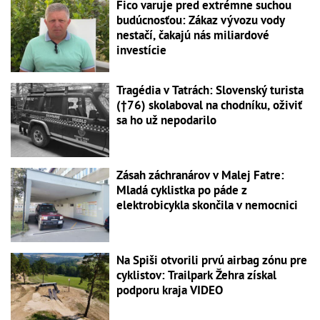
Fico varuje pred extrémne suchou
budúcnosťou: Zákaz vývozu vody
nestačí, čakajú nás miliardové
investície
Tragédia v Tatrách: Slovenský turista
(†76) skolaboval na chodníku, oživiť
sa ho už nepodarilo
Zásah záchranárov v Malej Fatre:
Mladá cyklistka po páde z
elektrobicykla skončila v nemocnici
Na Spiši otvorili prvú airbag zónu pre
cyklistov: Trailpark Žehra získal
podporu kraja VIDEO