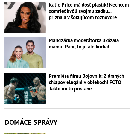
Katie Price má dosť plastík! Nechcem
zomrieť kvôli svojmu zadku...
priznala v šokujúcom rozhovore
Markizácka moderátorka ukázala
mamu: Páni, to je ale kočka!
Premiéra filmu Bojovník: Z drsných
chlapov elegáni v oblekoch! FOTO
Takto im to pristane...
DOMÁCE SPRÁVY