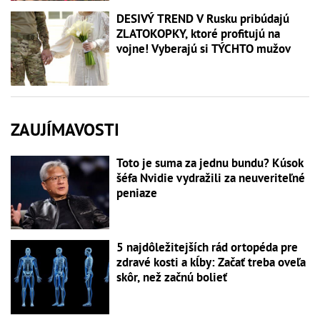
DESIVÝ TREND V Rusku pribúdajú
ZLATOKOPKY, ktoré profitujú na
vojne! Vyberajú si TÝCHTO mužov
ZAUJÍMAVOSTI
Toto je suma za jednu bundu? Kúsok
šéfa Nvidie vydražili za neuveriteľné
peniaze
5 najdôležitejších rád ortopéda pre
zdravé kosti a kĺby: Začať treba oveľa
skôr, než začnú bolieť