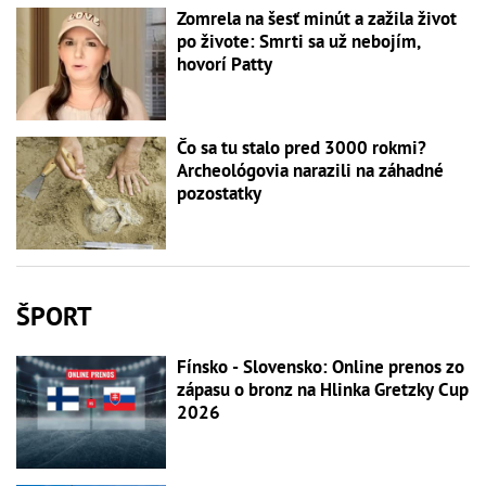
Zomrela na šesť minút a zažila život
po živote: Smrti sa už nebojím,
hovorí Patty
Čo sa tu stalo pred 3000 rokmi?
Archeológovia narazili na záhadné
pozostatky
ŠPORT
Fínsko - Slovensko: Online prenos zo
zápasu o bronz na Hlinka Gretzky Cup
2026