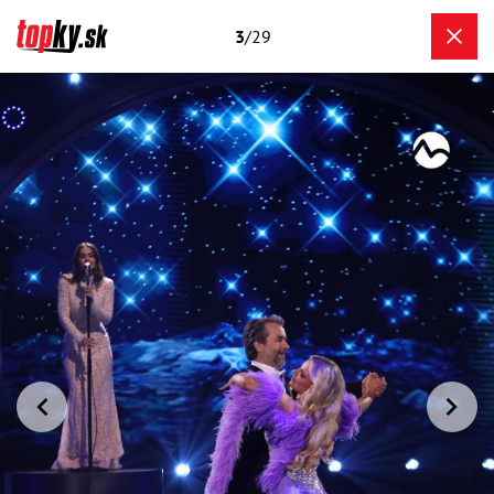
3
/29