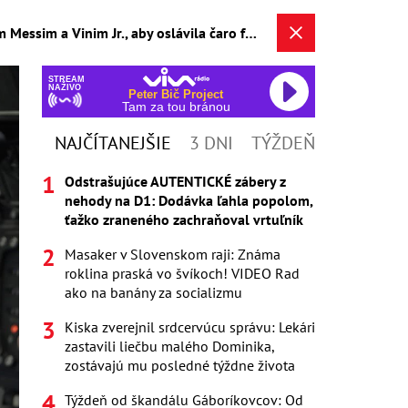
Píšeme dejiny: Spoločnosť LEGO spojila sily s Cristianom Ronaldom, Kylianom Mbappém, Lionelom Messim a Vinim Jr., aby oslávila čaro futbalu - fotografia 5/8
STREAM
NAŽIVO
Peter Bič Project
Tam za tou bránou
NAJČÍTANEJŠIE
3 DNI
TÝŽDEŇ
Odstrašujúce AUTENTICKÉ zábery z
nehody na D1: Dodávka ľahla popolom,
ťažko zraneného zachraňoval vrtuľník
Masaker v Slovenskom raji: Známa
roklina praská vo švíkoch! VIDEO Rad
ako na banány za socializmu
Kiska zverejnil srdcervúcu správu: Lekári
zastavili liečbu malého Dominika,
zostávajú mu posledné týždne života
Týždeň od škandálu Gáboríkovcov: Od