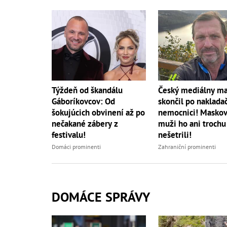
Český mediálny m
Týždeň od škandálu
skončil po naklada
Gáboríkovcov: Od
nemocnici! Maskov
šokujúcich obvinení až po
muži ho ani trochu
nečakané zábery z
nešetrili!
festivalu!
Zahraniční prominenti
Domáci prominenti
DOMÁCE SPRÁVY