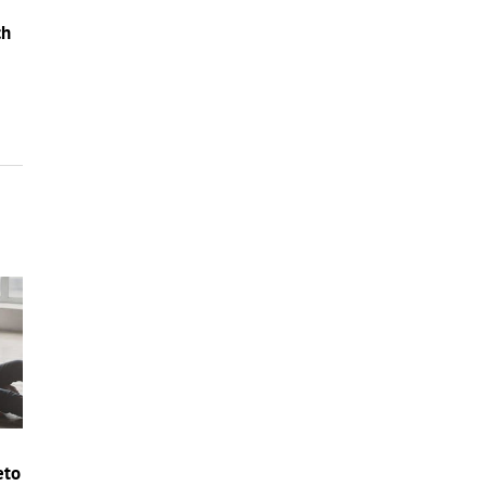
ch
o
eto