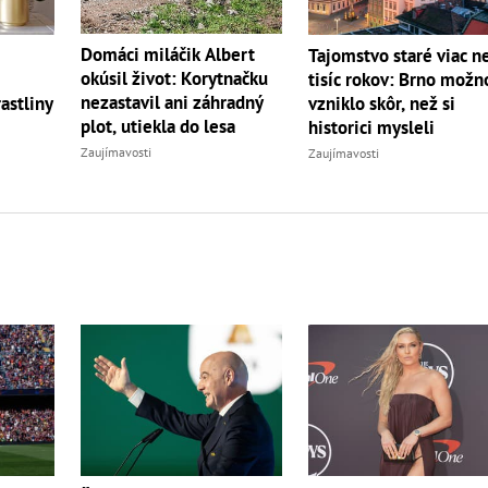
Domáci miláčik Albert
Tajomstvo staré viac n
okúsil život: Korytnačku
tisíc rokov: Brno možn
nezastavil ani záhradný
astliny
vzniklo skôr, než si
plot, utiekla do lesa
historici mysleli
Zaujímavosti
Zaujímavosti