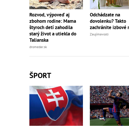
Rozvod, výpoveď aj
Odchádzate na
zbohom rodine: Mama
dovolenku? Takto
štyroch detí zahodila
zachránite izbové r
starý život a utiekla do
Zaujímavosti
Talianska
dromedar.sk
ŠPORT