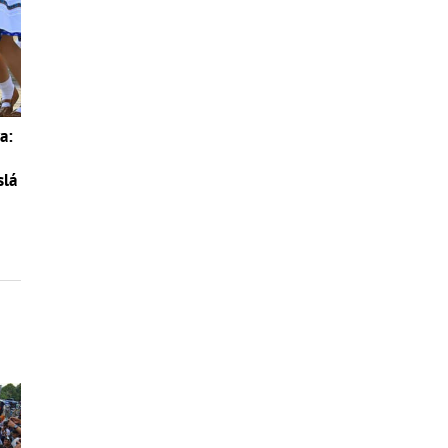
a:
slá