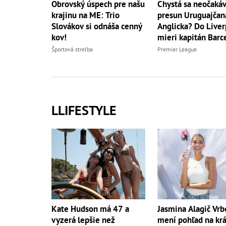
Obrovský úspech pre našu
Chystá sa neočaká
krajinu na ME: Trio
presun Uruguajčan
Slovákov si odnáša cenný
Anglicka? Do Live
kov!
mieri kapitán Barc
Športová streľba
Premier League
LLIFESTYLE
Kate Hudson má 47 a
Jasmina Alagič Vrb
vyzerá lepšie než
mení pohľad na kr