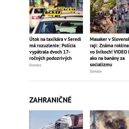
Masaker v Sloven
Útok na taxikára v Seredi
raji: Známa roklina
má rozuzlenie: Polícia
vo švíkoch! VIDEO
vypátrala dvoch 17-
ako na banány za
ročných podozrivých
socializmu
Domáce
Domáce
ZAHRANIČNÉ