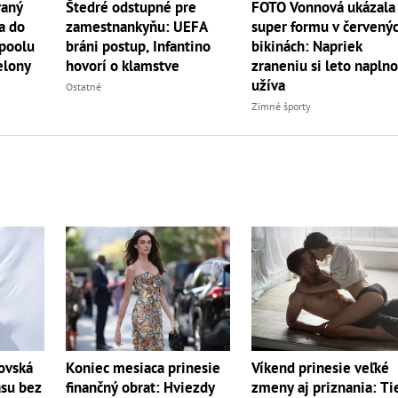
vaný
Štedré odstupné pre
FOTO Vonnová ukázala
a do
zamestnankyňu: UEFA
super formu v červený
rpoolu
bráni postup, Infantino
bikinách: Napriek
elony
hovorí o klamstve
zraneniu si leto napln
užíva
Ostatné
Zimné športy
ovská
Koniec mesiaca prinesie
Víkend prinesie veľké
ásu bez
finančný obrat: Hviezdy
zmeny aj priznania: Ti