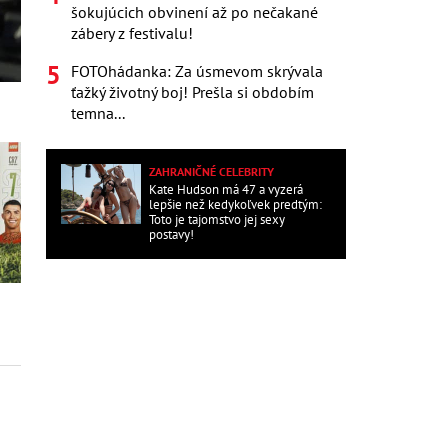
šokujúcich obvinení až po nečakané
zábery z festivalu!
FOTOhádanka: Za úsmevom skrývala
ťažký životný boj! Prešla si obdobím
temna...
ZAHRANIČNÉ CELEBRITY
Kate Hudson má 47 a vyzerá
lepšie než kedykoľvek predtým:
Toto je tajomstvo jej sexy
postavy!