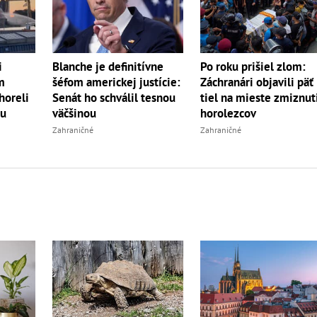
i
Blanche je definitívne
Po roku prišiel zlom:
m
šéfom americkej justície:
Záchranári objavili päť
horeli
Senát ho schválil tesnou
tiel na mieste zmiznut
du
väčšinou
horolezcov
Zahraničné
Zahraničné