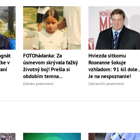
agnát
Hviezda sitkomu
FOTOhádanka: Za
čke v
Roseanne šokuje
úsmevom skrývala ťažký
aní
vzhľadom: 91 kíl dole..
životný boj! Prešla si
Je na nespoznanie!
obdobím temna...
Zahraniční prominenti
Domáci prominenti