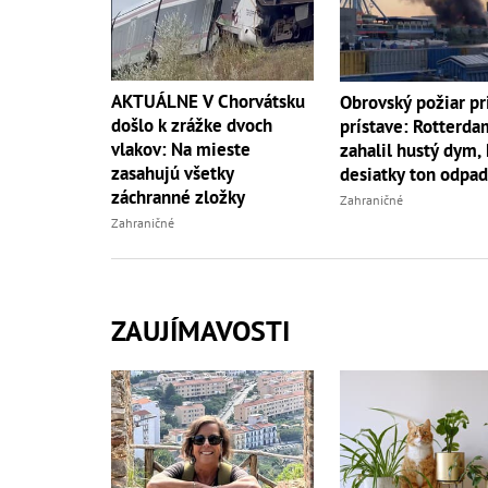
AKTUÁLNE V Chorvátsku
Obrovský požiar pr
došlo k zrážke dvoch
prístave: Rotterda
vlakov: Na mieste
zahalil hustý dym, 
zasahujú všetky
desiatky ton odpa
záchranné zložky
Zahraničné
Zahraničné
ZAUJÍMAVOSTI