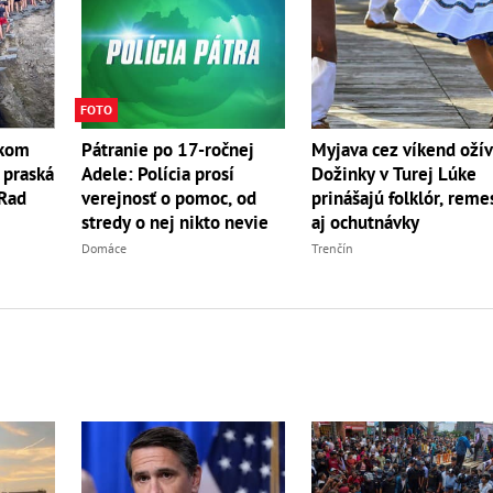
FOTO
skom
Myjava cez víkend ožív
Pátranie po 17-ročnej
 praská
Dožinky v Turej Lúke
Adele: Polícia prosí
 Rad
prinášajú folklór, reme
verejnosť o pomoc, od
aj ochutnávky
stredy o nej nikto nevie
Trenčín
Domáce