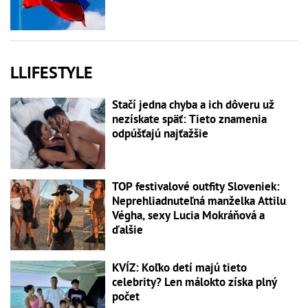
LLIFESTYLE
Stačí jedna chyba a ich dôveru už
nezískate späť: Tieto znamenia
odpúšťajú najťažšie
TOP festivalové outfity Sloveniek:
Neprehliadnuteľná manželka Attilu
Végha, sexy Lucia Mokráňová a
ďalšie
KVÍZ: Koľko detí majú tieto
celebrity? Len málokto získa plný
počet