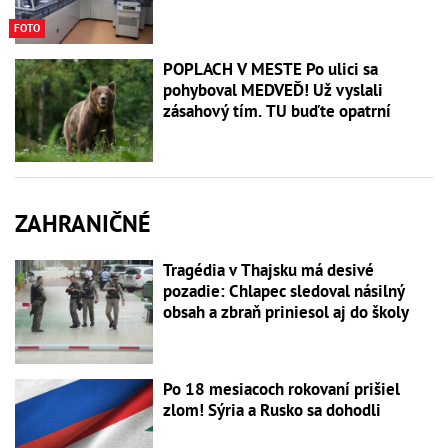
FOTO
POPLACH V MESTE Po ulici sa
pohyboval MEDVEĎ! Už vyslali
zásahový tím. TU buďte opatrní
ZAHRANIČNÉ
Tragédia v Thajsku má desivé
pozadie: Chlapec sledoval násilný
obsah a zbraň priniesol aj do školy
Po 18 mesiacoch rokovaní prišiel
zlom! Sýria a Rusko sa dohodli