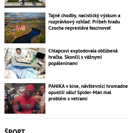
Tajné chodby, nacistický výskum a
rozprávkový vzhľad: Príbeh hradu
Czocha neprestáva fascinovať
Chlapcovi explodovala obľúbená
hračka. Skončil s vážnymi
popáleninami
PANIKA v kine, návštevníci hromadne
opustili sálu! Spider-Man mal
problém s vetrami
ŠPORT