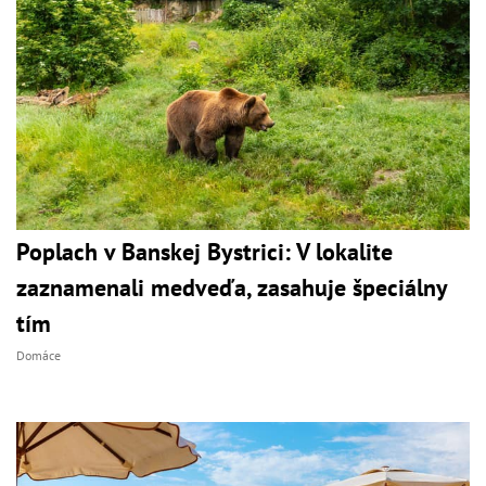
Poplach v Banskej Bystrici: V lokalite
zaznamenali medveďa, zasahuje špeciálny
tím
Domáce