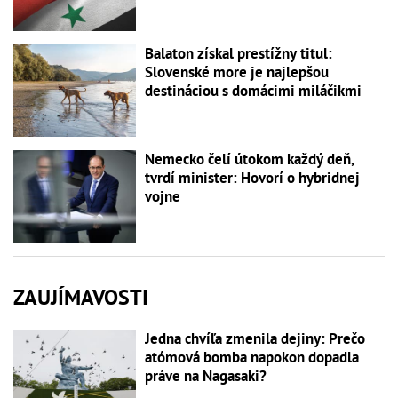
Balaton získal prestížny titul:
Slovenské more je najlepšou
destináciou s domácimi miláčikmi
Nemecko čelí útokom každý deň,
tvrdí minister: Hovorí o hybridnej
vojne
ZAUJÍMAVOSTI
Jedna chvíľa zmenila dejiny: Prečo
atómová bomba napokon dopadla
práve na Nagasaki?