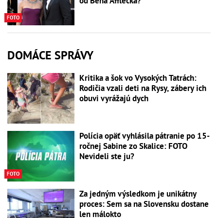
od Bena Afflecka?
FOTO
DOMÁCE SPRÁVY
Kritika a šok vo Vysokých Tatrách:
Rodičia vzali deti na Rysy, zábery ich
obuvi vyrážajú dych
Polícia opäť vyhlásila pátranie po 15-
ročnej Sabine zo Skalice: FOTO
Nevideli ste ju?
FOTO
Za jedným výsledkom je unikátny
proces: Sem sa na Slovensku dostane
len málokto