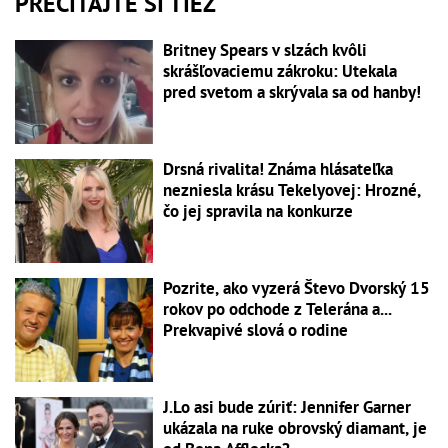
PREČÍTAJTE SI TIEŽ
Britney Spears v slzách kvôli
skrášľovaciemu zákroku: Utekala
pred svetom a skrývala sa od hanby!
Drsná rivalita! Známa hlásateľka
nezniesla krásu Tekelyovej: Hrozné,
čo jej spravila na konkurze
Pozrite, ako vyzerá Števo Dvorský 15
rokov po odchode z Telerána a...
Prekvapivé slová o rodine
J.Lo asi bude zúriť: Jennifer Garner
ukázala na ruke obrovský diamant, je