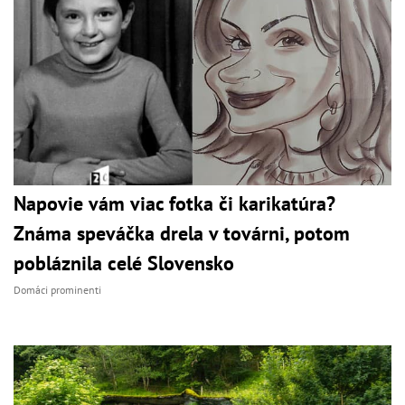
Napovie vám viac fotka či karikatúra?
Známa speváčka drela v továrni, potom
pobláznila celé Slovensko
Domáci prominenti