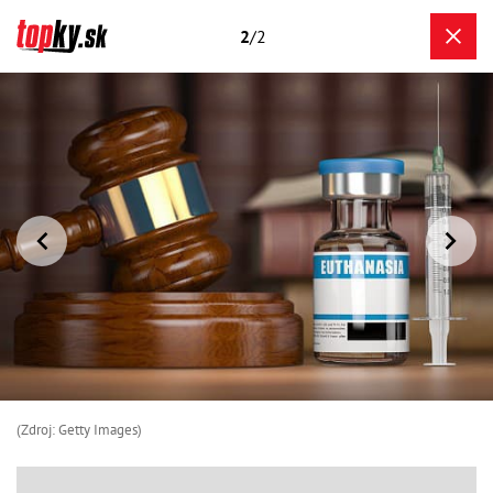
2
/2
(Zdroj: Getty Images)