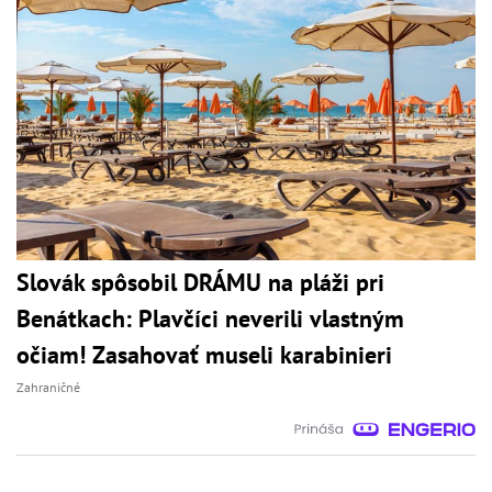
Slovák spôsobil DRÁMU na pláži pri
Benátkach: Plavčíci neverili vlastným
očiam! Zasahovať museli karabinieri
Zahraničné