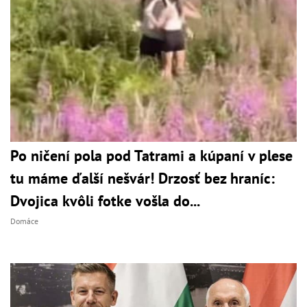
Po ničení pola pod Tatrami a kúpaní v plese
tu máme ďalší nešvár! Drzosť bez hraníc:
Dvojica kvôli fotke vošla do...
Domáce