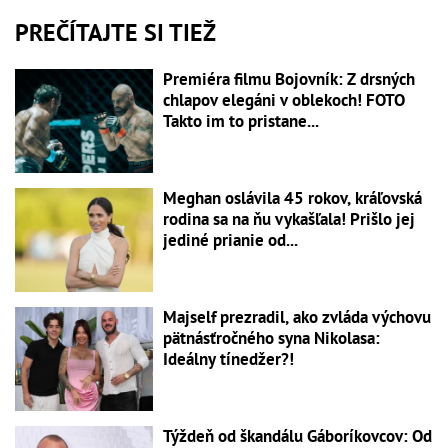
PREČÍTAJTE SI TIEŽ
Premiéra filmu Bojovník: Z drsných
chlapov elegáni v oblekoch! FOTO
Takto im to pristane...
Meghan oslávila 45 rokov, kráľovská
rodina sa na ňu vykašľala! Prišlo jej
jediné prianie od...
Majself prezradil, ako zvláda výchovu
pätnásťročného syna Nikolasa:
Ideálny tínedžer?!
Týždeň od škandálu Gáboríkovcov: Od