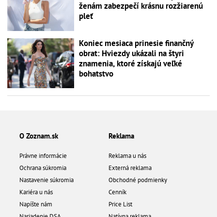
ženám zabezpečí krásnu rozžiarenú
pleť
Koniec mesiaca prinesie finančný
obrat: Hviezdy ukázali na štyri
znamenia, ktoré získajú veľké
bohatstvo
O Zoznam.sk
Reklama
Právne informácie
Reklama u nás
Ochrana súkromia
Externá reklama
Nastavenie súkromia
Obchodné podmienky
Kariéra u nás
Cenník
Napíšte nám
Price List
Nariadenie DSA
Natívna reklama