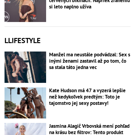
červených bikinách: Napriek zraneniu
si leto naplno užíva
LLIFESTYLE
Manžel ma neustále podvádzal: Sex s
inými ženami zastavil až po tom, čo
sa stala táto jedna vec
Kate Hudson má 47 a vyzerá lepšie
než kedykoľvek predtým: Toto je
tajomstvo jej sexy postavy!
Jasmina Alagič Vrbovská mení pohľad
na krásu bez filtrov: Tento produkt