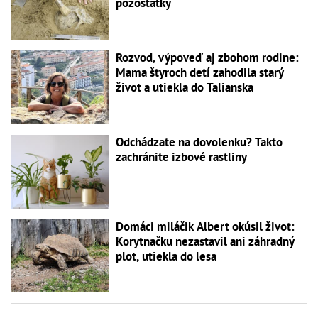
pozostatky
Rozvod, výpoveď aj zbohom rodine:
Mama štyroch detí zahodila starý
život a utiekla do Talianska
Odchádzate na dovolenku? Takto
zachránite izbové rastliny
Domáci miláčik Albert okúsil život:
Korytnačku nezastavil ani záhradný
plot, utiekla do lesa