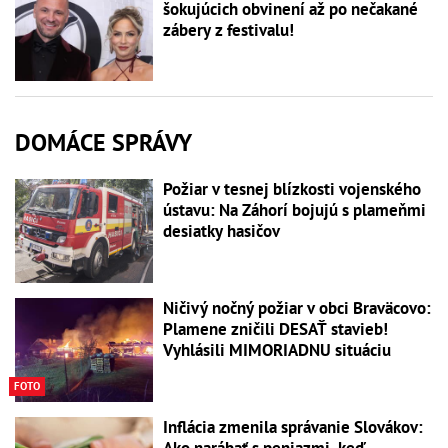
šokujúcich obvinení až po nečakané
zábery z festivalu!
DOMÁCE SPRÁVY
Požiar v tesnej blízkosti vojenského
ústavu: Na Záhorí bojujú s plameňmi
desiatky hasičov
Ničivý nočný požiar v obci Braväcovo:
Plamene zničili DESAŤ stavieb!
Vyhlásili MIMORIADNU situáciu
FOTO
Inflácia zmenila správanie Slovákov:
Ako narábať s peniazmi, keď