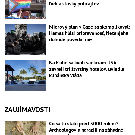
ľudí a stovky policajtov
Mierový plán v Gaze sa skomplikoval:
Hamas hlási pripravenosť, Netanjahu
dohode povedal nie
Na Kube sa kvôli sankciám USA
zavreli tri štvrtiny hotelov, uviedla
kubánska vláda
ZAUJÍMAVOSTI
Čo sa tu stalo pred 3000 rokmi?
Archeológovia narazili na záhadné