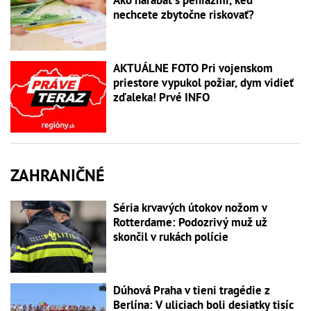
nechcete zbytočne riskovať?
AKTUÁLNE FOTO Pri vojenskom
priestore vypukol požiar, dym vidieť
zďaleka! Prvé INFO
ZAHRANIČNÉ
Séria krvavých útokov nožom v
Rotterdame: Podozrivý muž už
skončil v rukách polície
Dúhová Praha v tieni tragédie z
Berlína: V uliciach boli desiatky tisíc