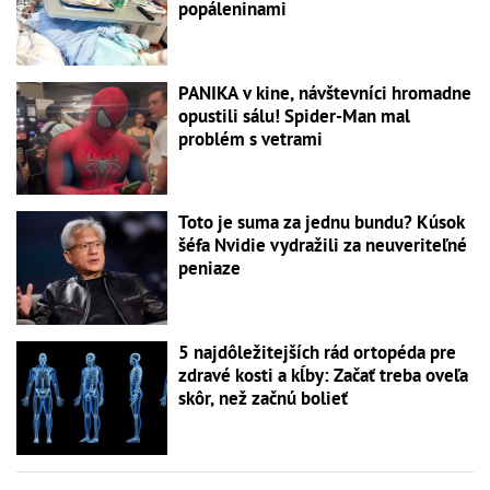
popáleninami
PANIKA v kine, návštevníci hromadne
opustili sálu! Spider-Man mal
problém s vetrami
Toto je suma za jednu bundu? Kúsok
šéfa Nvidie vydražili za neuveriteľné
peniaze
5 najdôležitejších rád ortopéda pre
zdravé kosti a kĺby: Začať treba oveľa
skôr, než začnú bolieť