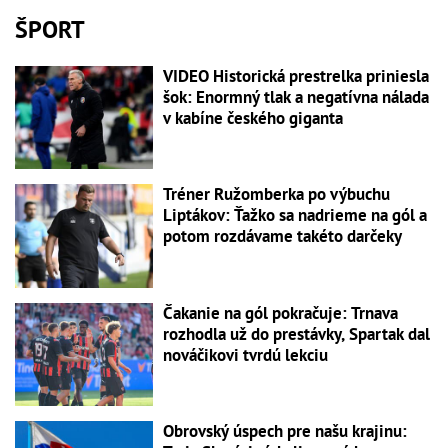
ŠPORT
VIDEO Historická prestrelka priniesla
šok: Enormný tlak a negatívna nálada
v kabíne českého giganta
Tréner Ružomberka po výbuchu
Liptákov: Ťažko sa nadrieme na gól a
potom rozdávame takéto darčeky
Čakanie na gól pokračuje: Trnava
rozhodla už do prestávky, Spartak dal
nováčikovi tvrdú lekciu
Obrovský úspech pre našu krajinu: