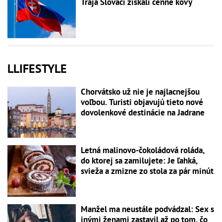
Traja Slováci získali cenné kovy
LLIFESTYLE
Chorvátsko už nie je najlacnejšou
voľbou. Turisti objavujú tieto nové
dovolenkové destinácie na Jadrane
Letná malinovo-čokoládová roláda,
do ktorej sa zamilujete: Je ľahká,
svieža a zmizne zo stola za pár minút
Manžel ma neustále podvádzal: Sex s
inými ženami zastavil až po tom, čo