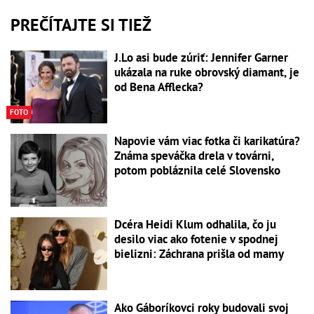
PREČÍTAJTE SI TIEŽ
J.Lo asi bude zúriť: Jennifer Garner
ukázala na ruke obrovský diamant, je
od Bena Afflecka?
FOTO
Napovie vám viac fotka či karikatúra?
Známa speváčka drela v továrni,
potom pobláznila celé Slovensko
Dcéra Heidi Klum odhalila, čo ju
desilo viac ako fotenie v spodnej
bielizni: Záchrana prišla od mamy
Ako Gáboríkovci roky budovali svoj