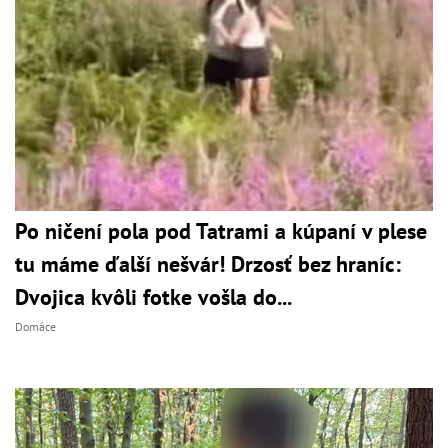
Po ničení pola pod Tatrami a kúpaní v plese
tu máme ďalší nešvár! Drzosť bez hraníc:
Dvojica kvôli fotke vošla do...
Domáce