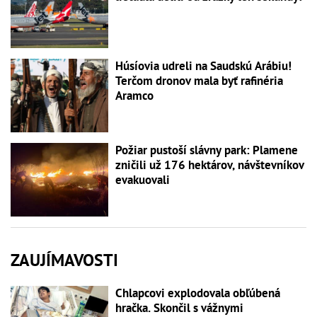
Húsíovia udreli na Saudskú Arábiu!
Terčom dronov mala byť rafinéria
Aramco
Požiar pustoší slávny park: Plamene
zničili už 176 hektárov, návštevníkov
evakuovali
ZAUJÍMAVOSTI
Chlapcovi explodovala obľúbená
hračka. Skončil s vážnymi