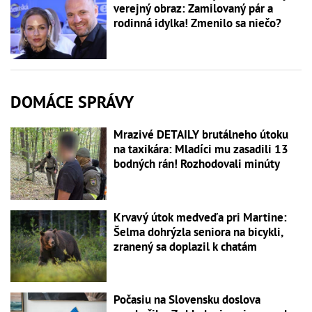
verejný obraz: Zamilovaný pár a
rodinná idylka! Zmenilo sa niečo?
DOMÁCE SPRÁVY
Mrazivé DETAILY brutálneho útoku
na taxikára: Mladíci mu zasadili 13
bodných rán! Rozhodovali minúty
Krvavý útok medveďa pri Martine:
Šelma dohrýzla seniora na bicykli,
zranený sa doplazil k chatám
Počasiu na Slovensku doslova