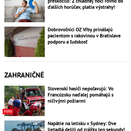
preskočilo: Z chladnej noci rovno do
ďalších horúčav, platia výstrahy!
Dobrovoľníci OZ Vŕby prinášajú
pacientom s rakovinou v Bratislave
podporu a ľudskosť
ZAHRANIČNÉ
Slovenskí hasiči nepoľavujú: Vo
Francúzsku naďalej pomáhajú s
ničivými požiarmi
FOTO
Napätie na letisku v Sydney: Dve
lietadlá delili od zrážky len sekundy!