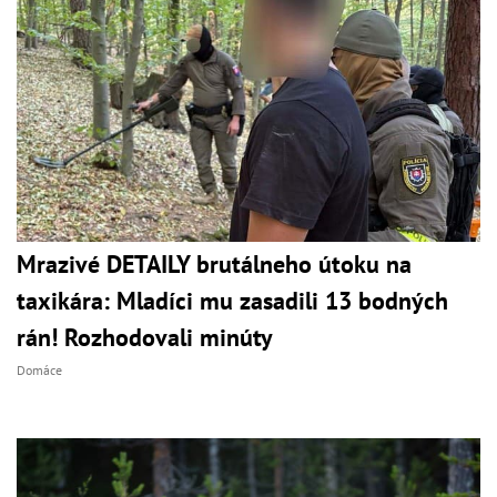
Mrazivé DETAILY brutálneho útoku na
taxikára: Mladíci mu zasadili 13 bodných
rán! Rozhodovali minúty
Domáce