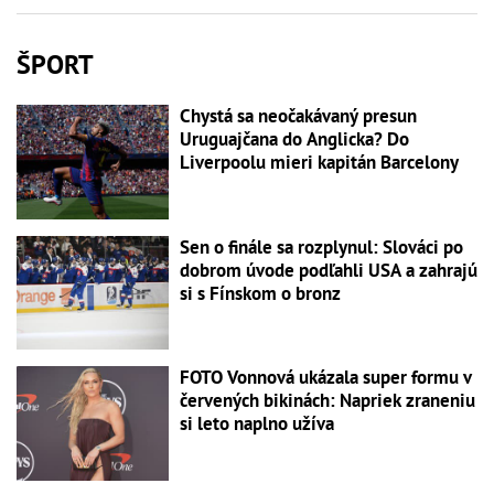
ŠPORT
Chystá sa neočakávaný presun
Uruguajčana do Anglicka? Do
Liverpoolu mieri kapitán Barcelony
Sen o finále sa rozplynul: Slováci po
dobrom úvode podľahli USA a zahrajú
si s Fínskom o bronz
FOTO Vonnová ukázala super formu v
červených bikinách: Napriek zraneniu
si leto naplno užíva