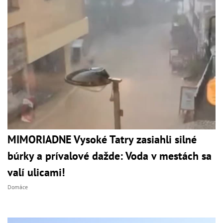
MIMORIADNE Vysoké Tatry zasiahli silné
búrky a prívalové dažde: Voda v mestách sa
valí ulicami!
Domáce