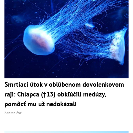
Smrtiaci útok v obľúbenom dovolenkovom
raji: Chlapca (†13) obkľúčili medúzy,
pomôcť mu už nedokázali
Zahraničné