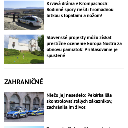
Krvavá dráma v Krompachoch:
Rodinné spory riešili hromadnou
bitkou s lopatami a nožom!
Slovenské projekty môžu získať
prestížne ocenenie Europa Nostra za
obnovu pamiatok: Prihlasovanie je
spustené
ZAHRANIČNÉ
Niečo jej nesedelo: Pekárka išla
skontrolovať stálych zákazníkov,
zachránila im život