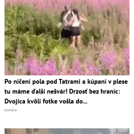
Po ničení pola pod Tatrami a kúpaní v plese
tu máme ďalší nešvár! Drzosť bez hraníc:
Dvojica kvôli fotke vošla do...
Domáce