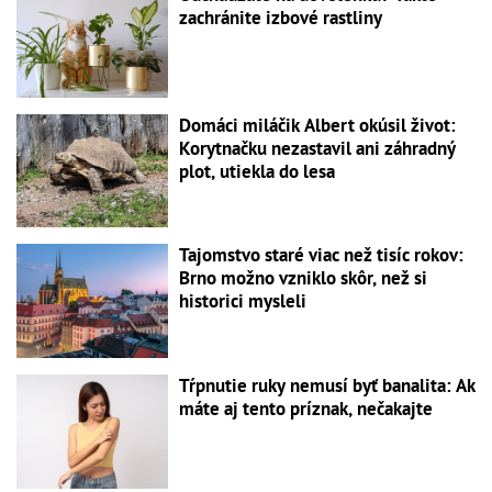
zachránite izbové rastliny
Domáci miláčik Albert okúsil život:
Korytnačku nezastavil ani záhradný
plot, utiekla do lesa
Tajomstvo staré viac než tisíc rokov:
Brno možno vzniklo skôr, než si
historici mysleli
Tŕpnutie ruky nemusí byť banalita: Ak
máte aj tento príznak, nečakajte