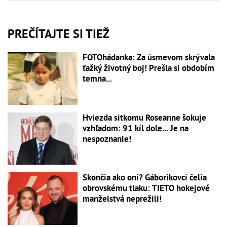
PREČÍTAJTE SI TIEŽ
FOTOhádanka: Za úsmevom skrývala
ťažký životný boj! Prešla si obdobím
temna...
Hviezda sitkomu Roseanne šokuje
vzhľadom: 91 kíl dole... Je na
nespoznanie!
Skončia ako oni? Gáboríkovci čelia
obrovskému tlaku: TIETO hokejové
manželstvá neprežili!