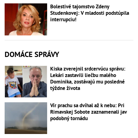
Bolestivé tajomstvo Zdeny
Studenkovej: V mladosti podstúpila
interrupciu!
DOMÁCE SPRÁVY
Kiska zverejnil srdcervúcu správu:
Lekári zastavili liečbu malého
Dominika, zostávajú mu posledné
týždne života
Vír prachu sa dvíhal až k nebu: Pri
Rimavskej Sobote zaznamenali jav
podobný tornádu