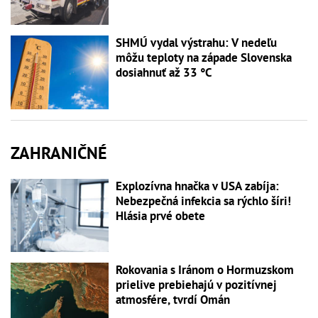
SHMÚ vydal výstrahu: V nedeľu
môžu teploty na západe Slovenska
dosiahnuť až 33 °C
ZAHRANIČNÉ
Explozívna hnačka v USA zabíja:
Nebezpečná infekcia sa rýchlo šíri!
Hlásia prvé obete
Rokovania s Iránom o Hormuzskom
prielive prebiehajú v pozitívnej
atmosfére, tvrdí Omán