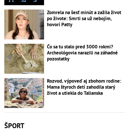
Zomrela na šesť minút a zažila život
po živote: Smrti sa už nebojím,
hovorí Patty
Čo sa tu stalo pred 3000 rokmi?
Archeológovia narazili na záhadné
pozostatky
Rozvod, výpoveď aj zbohom rodine:
Mama štyroch detí zahodila starý
život a utiekla do Talianska
ŠPORT