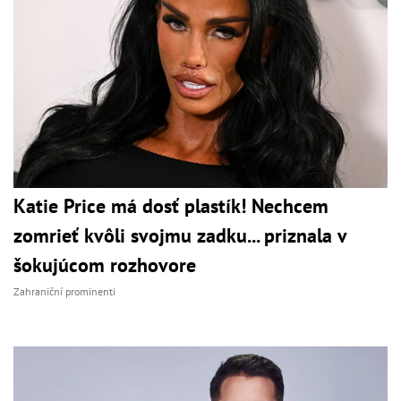
Katie Price má dosť plastík! Nechcem
zomrieť kvôli svojmu zadku... priznala v
šokujúcom rozhovore
Zahraniční prominenti