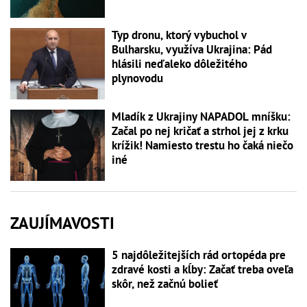
Typ dronu, ktorý vybuchol v
Bulharsku, využíva Ukrajina: Pád
hlásili neďaleko dôležitého
plynovodu
Mladík z Ukrajiny NAPADOL mníšku:
Začal po nej kričať a strhol jej z krku
krížik! Namiesto trestu ho čaká niečo
iné
ZAUJÍMAVOSTI
5 najdôležitejších rád ortopéda pre
zdravé kosti a kĺby: Začať treba oveľa
skôr, než začnú bolieť