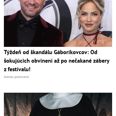
Týždeň od škandálu Gáboríkovcov: Od
šokujúcich obvinení až po nečakané zábery
z festivalu!
Domáci prominenti