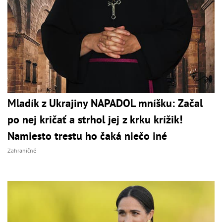
Mladík z Ukrajiny NAPADOL mníšku: Začal
po nej kričať a strhol jej z krku krížik!
Namiesto trestu ho čaká niečo iné
Zahraničné