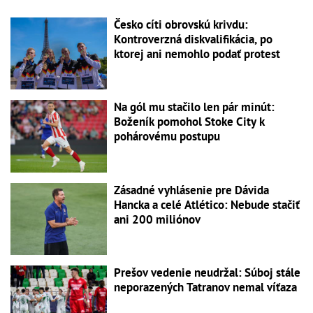
Česko cíti obrovskú krivdu:
Kontroverzná diskvalifikácia, po
ktorej ani nemohlo podať protest
Na gól mu stačilo len pár minút:
Boženík pomohol Stoke City k
pohárovému postupu
Zásadné vyhlásenie pre Dávida
Hancka a celé Atlético: Nebude stačiť
ani 200 miliónov
Prešov vedenie neudržal: Súboj stále
neporazených Tatranov nemal víťaza