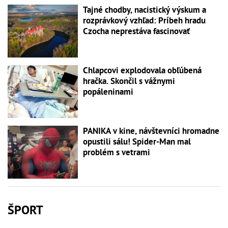
Tajné chodby, nacistický výskum a
rozprávkový vzhľad: Príbeh hradu
Czocha neprestáva fascinovať
Chlapcovi explodovala obľúbená
hračka. Skončil s vážnymi
popáleninami
PANIKA v kine, návštevníci hromadne
opustili sálu! Spider-Man mal
problém s vetrami
ŠPORT