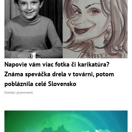
Napovie vám viac fotka či karikatúra?
Známa speváčka drela v továrni, potom
pobláznila celé Slovensko
Domáci prominenti