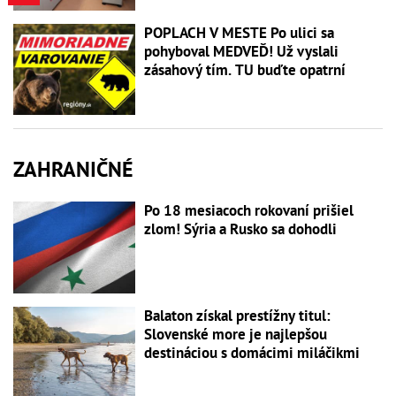
POPLACH V MESTE Po ulici sa
pohyboval MEDVEĎ! Už vyslali
zásahový tím. TU buďte opatrní
ZAHRANIČNÉ
Po 18 mesiacoch rokovaní prišiel
zlom! Sýria a Rusko sa dohodli
Balaton získal prestížny titul:
Slovenské more je najlepšou
destináciou s domácimi miláčikmi