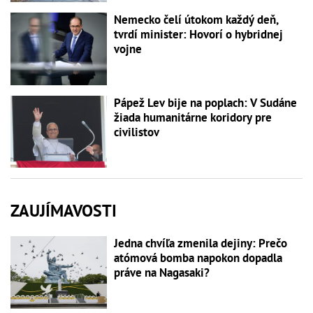
Nemecko čelí útokom každý deň,
tvrdí minister: Hovorí o hybridnej
vojne
Pápež Lev bije na poplach: V Sudáne
žiada humanitárne koridory pre
civilistov
ZAUJÍMAVOSTI
Jedna chvíľa zmenila dejiny: Prečo
atómová bomba napokon dopadla
práve na Nagasaki?