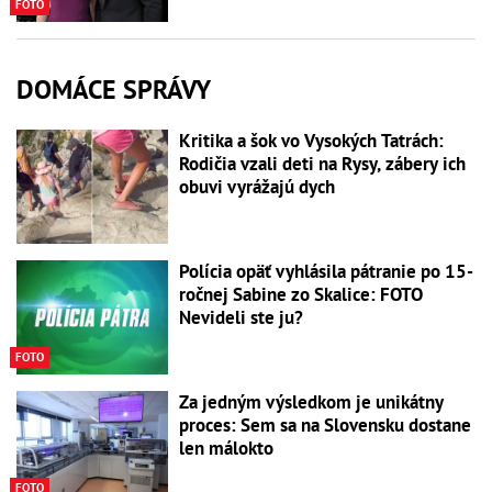
FOTO
DOMÁCE SPRÁVY
Kritika a šok vo Vysokých Tatrách:
Rodičia vzali deti na Rysy, zábery ich
obuvi vyrážajú dych
Polícia opäť vyhlásila pátranie po 15-
ročnej Sabine zo Skalice: FOTO
Nevideli ste ju?
FOTO
Za jedným výsledkom je unikátny
proces: Sem sa na Slovensku dostane
len málokto
FOTO