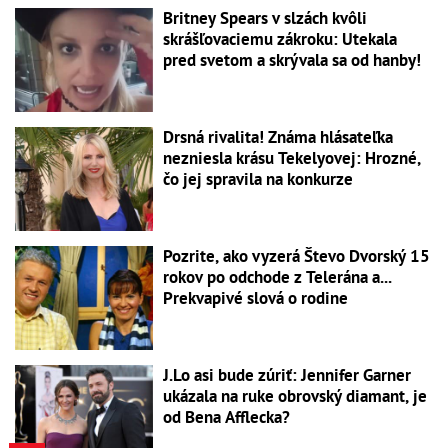
Britney Spears v slzách kvôli
skrášľovaciemu zákroku: Utekala
pred svetom a skrývala sa od hanby!
Drsná rivalita! Známa hlásateľka
nezniesla krásu Tekelyovej: Hrozné,
čo jej spravila na konkurze
Pozrite, ako vyzerá Števo Dvorský 15
rokov po odchode z Telerána a...
Prekvapivé slová o rodine
J.Lo asi bude zúriť: Jennifer Garner
ukázala na ruke obrovský diamant, je
od Bena Afflecka?