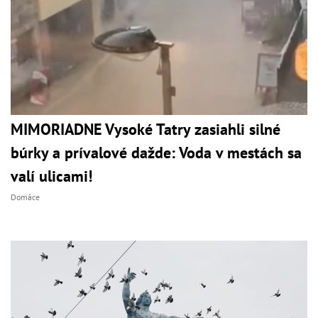
MIMORIADNE Vysoké Tatry zasiahli silné
búrky a prívalové dažde: Voda v mestách sa
valí ulicami!
Domáce