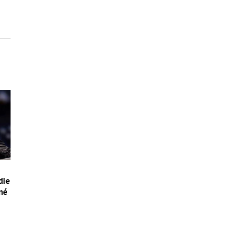
die
ľné