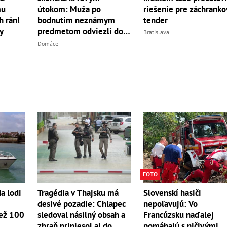
riešenie pre záchrank
mu
útokom: Muža po
tender
h rán!
bodnutím neznámym
y
predmetom odviezli do
Bratislava
nemocnice
Domáce
FOTO
a lodi
Tragédia v Thajsku má
Slovenskí hasiči
desivé pozadie: Chlapec
nepoľavujú: Vo
než 100
sledoval násilný obsah a
Francúzsku naďalej
zbraň priniesol aj do
pomáhajú s ničivými