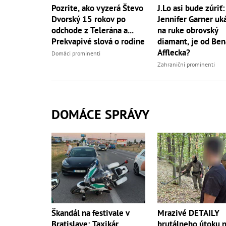
J.Lo asi bude zúriť:
Pozrite, ako vyzerá Števo
Jennifer Garner uk
Dvorský 15 rokov po
na ruke obrovský
odchode z Telerána a...
diamant, je od Ben
Prekvapivé slová o rodine
Afflecka?
Domáci prominenti
Zahraniční prominenti
DOMÁCE SPRÁVY
Škandál na festivale v
Mrazivé DETAILY
Bratislave: Taxikár
brutálneho útoku 