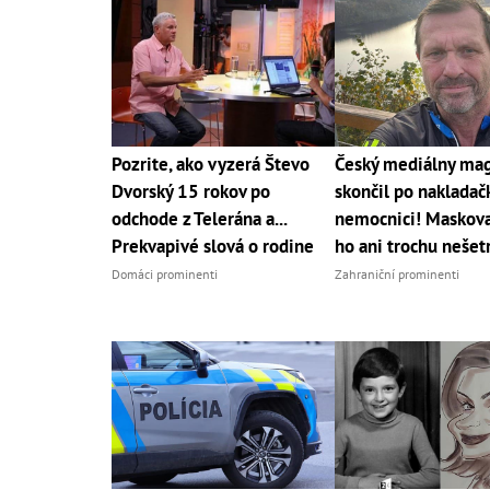
Pozrite, ako vyzerá Števo
Český mediálny ma
Dvorský 15 rokov po
skončil po nakladač
odchode z Telerána a...
nemocnici! Maskov
Prekvapivé slová o rodine
ho ani trochu nešetr
Domáci prominenti
Zahraniční prominenti