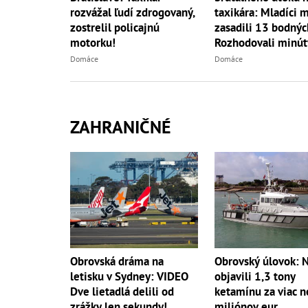
rozvážal ľudí zdrogovaný,
taxikára: Mladíci 
zostrelil policajnú
zasadili 13 bodnýc
motorku!
Rozhodovali minút
Domáce
Domáce
ZAHRANIČNÉ
Obrovská dráma na
Obrovský úlovok: N
letisku v Sydney: VIDEO
objavili 1,3 tony
Dve lietadlá delili od
ketamínu za viac 
zrážky len sekundy!
miliónov eur