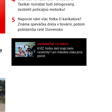
Taxikár rozvážal ľudí zdrogovaný,
zostrelil policajnú motorku!
Napovie vám viac fotka či karikatúra?
Známa speváčka drela v továrni, potom
pobláznila celé Slovensko
ZAHRANIČNÉ CELEBRITY
KVÍZ: Koľko detí majú tieto
ky
celebrity? Len málokto získa plný
počet