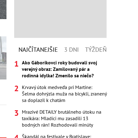
NAJČÍTANEJŠIE
3 DNI
TÝŽDEŇ
Ako Gáboríkovci roky budovali svoj
verejný obraz: Zamilovaný pár a
rodinná idylka! Zmenilo sa niečo?
Krvavý útok medveďa pri Martine:
Šelma dohrýzla muža na bicykli, zranený
sa doplazil k chatám
Mrazivé DETAILY brutálneho útoku na
taxikára: Mladíci mu zasadili 13
bodných rán! Rozhodovali minúty
Škandál na festivale v Bratislave: