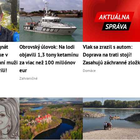
gnát
Obrovský úlovok: Na lodi
Vlak sa zrazil s autom:
ke v
objavili 1,3 tony ketamínu
Doprava na trati stojí!
aní muži
za viac než 100 miliónov
Zasahujú záchranné zlož
ili!
eur
Domáce
Zahraničné