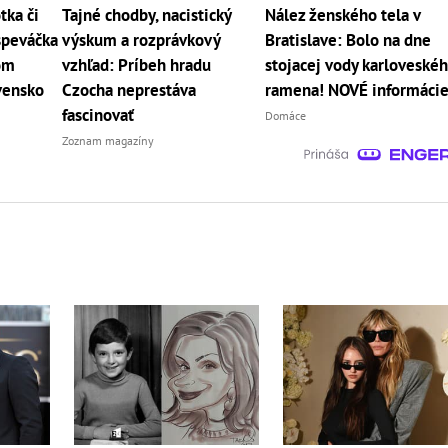
tka či
Tajné chodby, nacistický
Nález ženského tela v
speváčka
výskum a rozprávkový
Bratislave: Bolo na dne
tom
vzhľad: Príbeh hradu
stojacej vody karloveské
vensko
Czocha neprestáva
ramena! NOVÉ informáci
fascinovať
Domáce
Zoznam magazíny