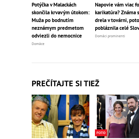
Potýčka v Malackách
Napovie vám viac fo
skončila krvavým útokom:
karikatúra? Známa 
Muža po bodnutím
drela v továrni, po
neznámym predmetom
pobláznila celé Slo
odviezli do nemocnice
Domáci prominenti
Domáce
PREČÍTAJTE SI TIEŽ
FOTO