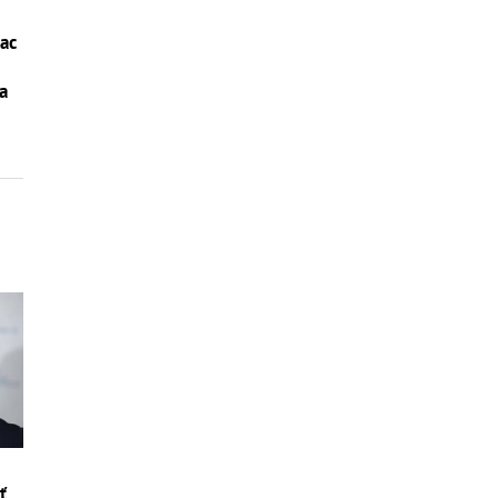
iac
la
ť