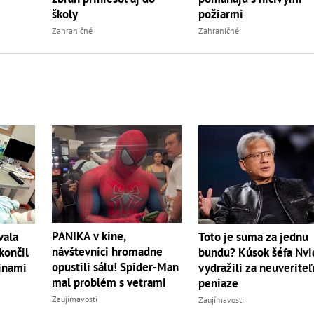
školy
požiarmi
Zahraničné
Zahraničné
PANIKA v kine,
vala
Toto je suma za jednu
návštevníci hromadne
končil
bundu? Kúsok šéfa Nvi
opustili sálu! Spider-Man
inami
vydražili za neuverite
mal problém s vetrami
peniaze
Zaujímavosti
Zaujímavosti