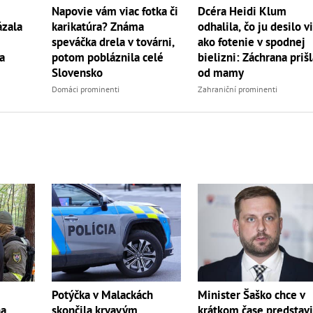
Napovie vám viac fotka či
Dcéra Heidi Klum
ázala
karikatúra? Známa
odhalila, čo ju desilo v
speváčka drela v továrni,
ako fotenie v spodnej
a
potom pobláznila celé
bielizni: Záchrana priš
Slovensko
od mamy
Domáci prominenti
Zahraniční prominenti
Minister Šaško chce v
Potýčka v Malackách
krátkom čase predstavi
na
skončila krvavým