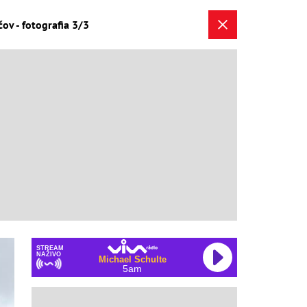
ov - fotografia 3/3
STREAM
NAŽIVO
Michael Schulte
5am