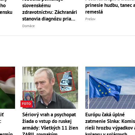
prinesie hudbu, tanec 
ého
slovenskému
remeslá
vensku
zdravotníctvu: Záchranári
stanovia diagnózu priamo
Prešov
v teréne
Domáce
FOTO
iť
Sériový vrah a psychopat
Európu čaká úplné
:
žiada o vstup do ruskej
zatmenie Slnka: Komis
armády: Všetkých 11 žien
rieši hrozbu výpadkov 
termín
ZABIL rovnakým
kolapsu v solárnych