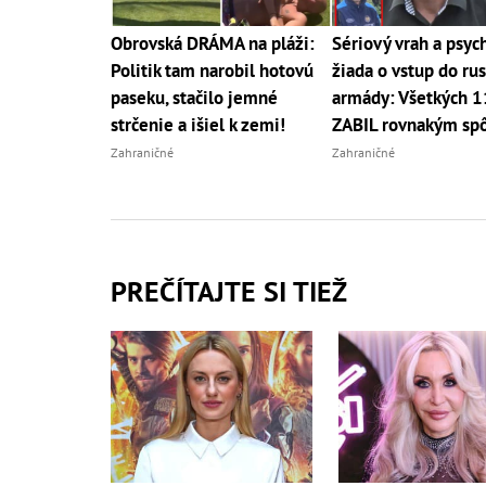
Obrovská DRÁMA na pláži:
Sériový vrah a psyc
Politik tam narobil hotovú
žiada o vstup do ru
paseku, stačilo jemné
armády: Všetkých 1
strčenie a išiel k zemi!
ZABIL rovnakým sp
Zahraničné
Zahraničné
PREČÍTAJTE SI TIEŽ