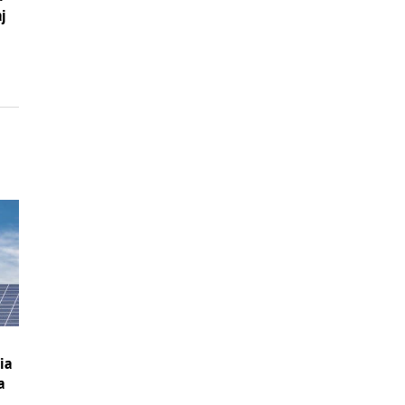
aj
ia
a