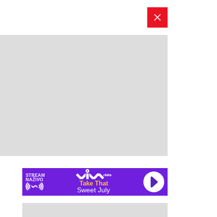
STREAM
NAŽIVO
Take That
Sweet July