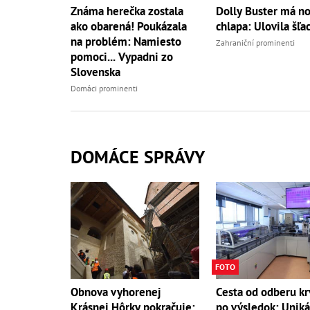
Známa herečka zostala
Dolly Buster má n
ako obarená! Poukázala
chlapa: Ulovila šľac
na problém: Namiesto
Zahraniční prominenti
pomoci... Vypadni zo
Slovenska
Domáci prominenti
DOMÁCE SPRÁVY
FOTO
Obnova vyhorenej
Cesta od odberu kr
Krásnej Hôrky pokračuje:
po výsledok: Unik