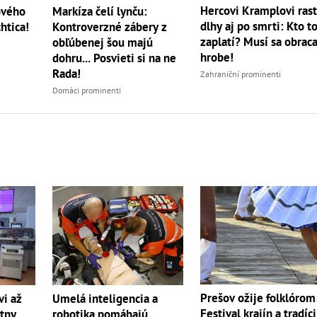
Hercovi Kramplovi ras
ového
Markíza čelí lynču:
dlhy aj po smrti: Kto t
htica!
Kontroverzné zábery z
zaplatí? Musí sa obraca
obľúbenej šou majú
hrobe!
dohru... Posvieti si na ne
Rada!
Zahraniční prominenti
Domáci prominenti
Prešov ožije folklórom
vi až
Umelá inteligencia a
Festival krajín a tradíci
átny
robotika pomáhajú