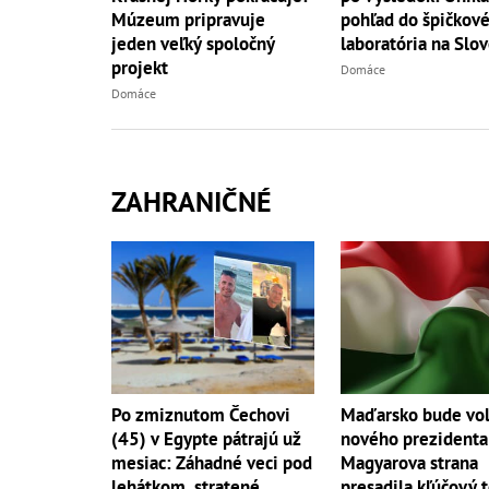
Múzeum pripravuje
pohľad do špičkov
jeden veľký spoločný
laboratória na Slo
projekt
Domáce
Domáce
ZAHRANIČNÉ
Po zmiznutom Čechovi
Maďarsko bude vol
(45) v Egypte pátrajú už
nového prezidenta
mesiac: Záhadné veci pod
Magyarova strana
lehátkom, stratené
presadila kľúčový 