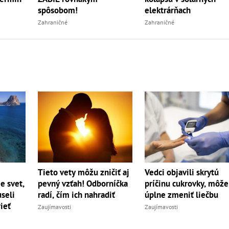
spôsobom!
elektrárňach
Zahraničné
Zahraničné
Tieto vety môžu zničiť aj
Vedci objavili skrytú
pevný vzťah! Odborníčka
e svet,
príčinu cukrovky, môže
radí, čím ich nahradiť
seli
úplne zmeniť liečbu
ieť
Zaujímavosti
Zaujímavosti