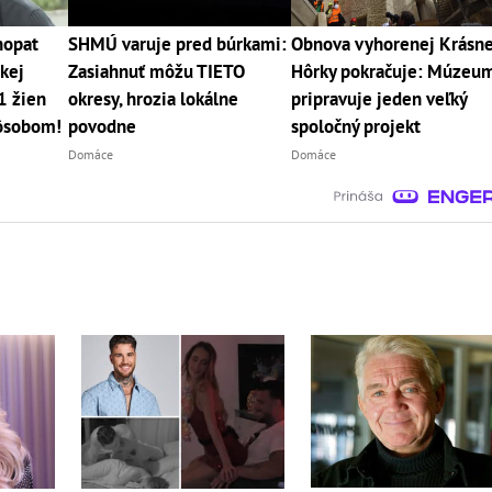
hopat
SHMÚ varuje pred búrkami:
Obnova vyhorenej Krásne
skej
Zasiahnuť môžu TIETO
Hôrky pokračuje: Múzeu
1 žien
okresy, hrozia lokálne
pripravuje jeden veľký
ôsobom!
povodne
spoločný projekt
Domáce
Domáce