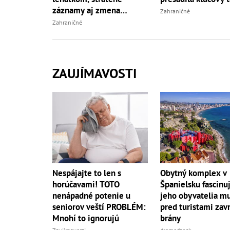
záznamy aj zmena
Zahraničné
vypovede
Zahraničné
ZAUJÍMAVOSTI
Nespájajte to len s
Obytný komplex v
horúčavami! TOTO
Španielsku fascinuj
nenápadné potenie u
jeho obyvatelia mu
seniorov veští PROBLÉM:
pred turistami zavr
Mnohí to ignorujú
brány