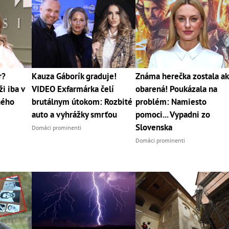
r?
Kauza Gáborík graduje!
Známa herečka zostala a
i iba v
VIDEO Exfarmárka čelí
obarená! Poukázala na
jného
brutálnym útokom: Rozbité
problém: Namiesto
auto a vyhrážky smrťou
pomoci... Vypadni zo
Slovenska
Domáci prominenti
Domáci prominenti