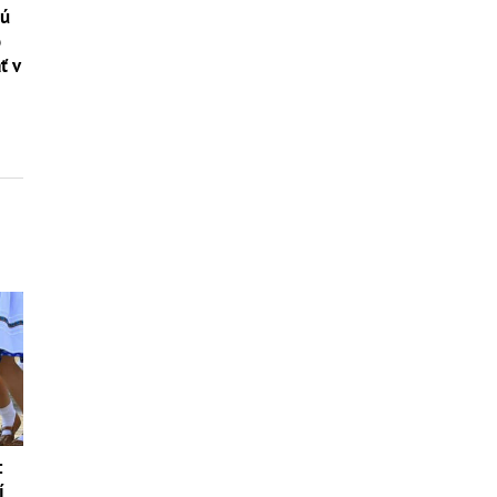
tú
o
ť v
:
í