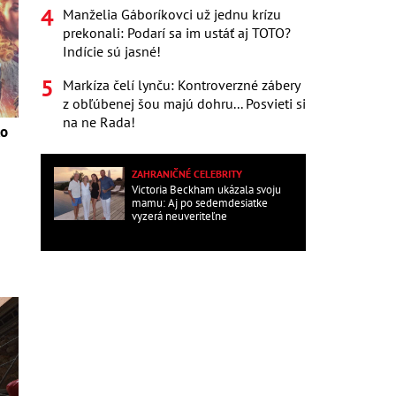
Manželia Gáboríkovci už jednu krízu
prekonali: Podarí sa im ustáť aj TOTO?
Indície sú jasné!
Markíza čelí lynču: Kontroverzné zábery
z obľúbenej šou majú dohru... Posvieti si
na ne Rada!
ko
ZAHRANIČNÉ CELEBRITY
Victoria Beckham ukázala svoju
mamu: Aj po sedemdesiatke
vyzerá neuveriteľne