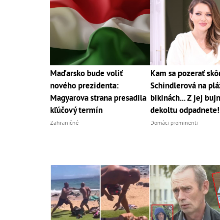
Maďarsko bude voliť
Kam sa pozerať skô
nového prezidenta:
Schindlerová na pláž
Magyarova strana presadila
bikinách... Z jej bu
kľúčový termín
dekoltu odpadnete!
Zahraničné
Domáci prominenti