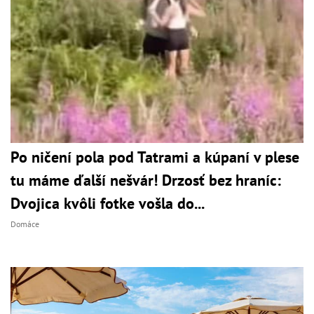
Po ničení pola pod Tatrami a kúpaní v plese
tu máme ďalší nešvár! Drzosť bez hraníc:
Dvojica kvôli fotke vošla do...
Domáce