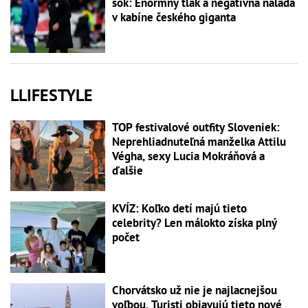
šok: Enormný tlak a negatívna nálada
v kabíne českého giganta
LLIFESTYLE
TOP festivalové outfity Sloveniek:
Neprehliadnuteľná manželka Attilu
Végha, sexy Lucia Mokráňová a
ďalšie
KVÍZ: Koľko detí majú tieto
celebrity? Len málokto získa plný
počet
Chorvátsko už nie je najlacnejšou
voľbou. Turisti objavujú tieto nové