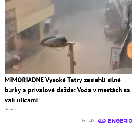
MIMORIADNE Vysoké Tatry zasiahli silné
búrky a prívalové dažde: Voda v mestách sa
valí ulicami!
Domáce