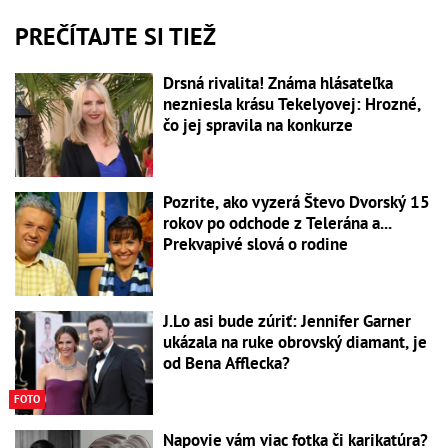
PREČÍTAJTE SI TIEŽ
Drsná rivalita! Známa hlásateľka
nezniesla krásu Tekelyovej: Hrozné,
čo jej spravila na konkurze
Pozrite, ako vyzerá Števo Dvorský 15
rokov po odchode z Telerána a...
Prekvapivé slová o rodine
J.Lo asi bude zúriť: Jennifer Garner
ukázala na ruke obrovský diamant, je
od Bena Afflecka?
FOTO
Napovie vám viac fotka či karikatúra?