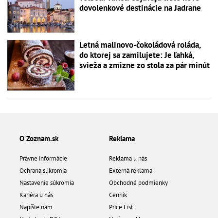
dovolenkové destinácie na Jadrane
Letná malinovo-čokoládová roláda,
do ktorej sa zamilujete: Je ľahká,
svieža a zmizne zo stola za pár minút
O Zoznam.sk
Reklama
Právne informácie
Reklama u nás
Ochrana súkromia
Externá reklama
Nastavenie súkromia
Obchodné podmienky
Kariéra u nás
Cenník
Napíšte nám
Price List