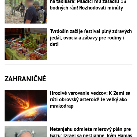
na taxikára: Mladíci mu zasadili 13
bodných rán! Rozhodovali minúty
Tvrdošín zažije festival plný zdravých
jedál, ovocia a zábavy pre rodiny i
deti
ZAHRANIČNÉ
Hrozivé varovanie vedcov: K Zemi sa
rúti obrovský asteroid! Je veľký ako
mrakodrap
Netanjahu odmieta mierový plán pre
Gazu: Izrael sa nestiahne, kým Hamas