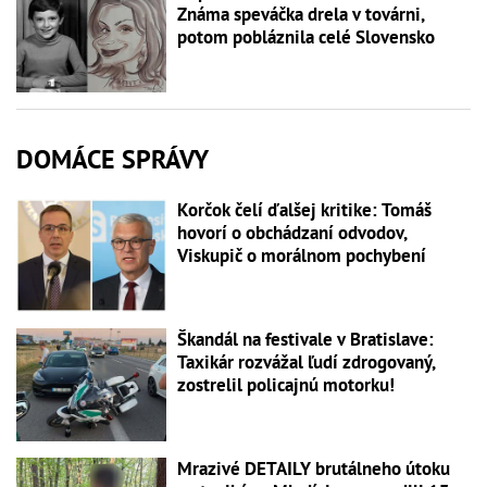
Známa speváčka drela v továrni,
potom pobláznila celé Slovensko
DOMÁCE SPRÁVY
Korčok čelí ďalšej kritike: Tomáš
hovorí o obchádzaní odvodov,
Viskupič o morálnom pochybení
Škandál na festivale v Bratislave:
Taxikár rozvážal ľudí zdrogovaný,
zostrelil policajnú motorku!
Mrazivé DETAILY brutálneho útoku