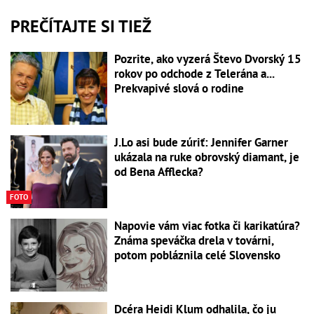
PREČÍTAJTE SI TIEŽ
Pozrite, ako vyzerá Števo Dvorský 15
rokov po odchode z Telerána a...
Prekvapivé slová o rodine
J.Lo asi bude zúriť: Jennifer Garner
ukázala na ruke obrovský diamant, je
od Bena Afflecka?
FOTO
Napovie vám viac fotka či karikatúra?
Známa speváčka drela v továrni,
potom pobláznila celé Slovensko
Dcéra Heidi Klum odhalila, čo ju