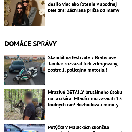
desilo viac ako fotenie v spodnej
bielizni: Záchrana prišla od mamy
DOMÁCE SPRÁVY
Škandál na festivale v Bratislave:
Taxikár rozvážal ľudí zdrogovaný,
zostrelil policajnú motorku!
Mrazivé DETAILY brutálneho útoku
na taxikára: Mladíci mu zasadili 13
bodných rán! Rozhodovali minúty
Potýčka v Malackách skončila