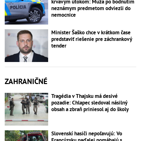
krvavým útokom: Muža po bodnutím
neznámym predmetom odviezli do
nemocnice
Minister Šaško chce v krátkom čase
predstaviť riešenie pre záchrankový
tender
ZAHRANIČNÉ
Tragédia v Thajsku má desivé
pozadie: Chlapec sledoval násilný
obsah a zbraň priniesol aj do školy
Slovenskí hasiči nepoľavujú: Vo
Francúzsku naďalej pomáhajú s