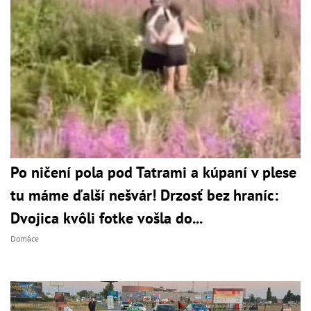
Po ničení pola pod Tatrami a kúpaní v plese
tu máme ďalší nešvár! Drzosť bez hraníc:
Dvojica kvôli fotke vošla do...
Domáce