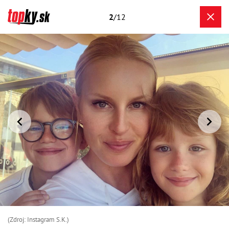
2
/12
(Zdroj: Instagram S.K.)