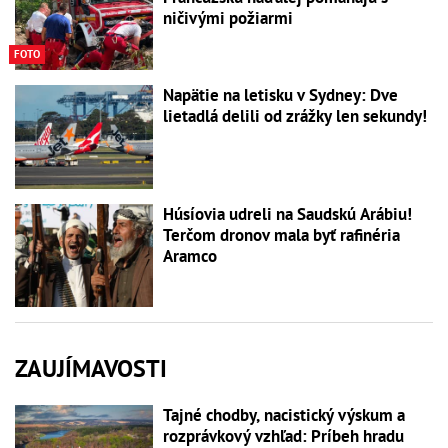
ničivými požiarmi
FOTO
Napätie na letisku v Sydney: Dve
lietadlá delili od zrážky len sekundy!
Húsíovia udreli na Saudskú Arábiu!
Terčom dronov mala byť rafinéria
Aramco
ZAUJÍMAVOSTI
Tajné chodby, nacistický výskum a
rozprávkový vzhľad: Príbeh hradu