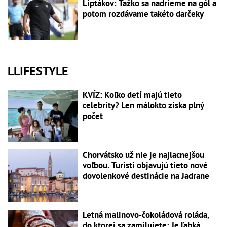
Liptákov: Ťažko sa nadrieme na gól a
potom rozdávame takéto darčeky
LLIFESTYLE
KVÍZ: Koľko detí majú tieto
celebrity? Len málokto získa plný
počet
Chorvátsko už nie je najlacnejšou
voľbou. Turisti objavujú tieto nové
dovolenkové destinácie na Jadrane
Letná malinovo-čokoládová roláda,
do ktorej sa zamilujete: Je ľahká,