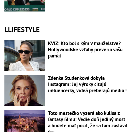
LLIFESTYLE
KVÍZ: Kto bol s kým v manželstve?
Hollywoodske vzťahy preveria vašu
pamäť
Zdenka Studenková dobyla
Instagram: Jej výroky citujú
influencerky, videá preberajú media !
Toto mestečko vyzerá ako kulisa z
fantasy filmu: Vedie doň jediný most
a budete mať pocit, že sa tam zastavil
čas