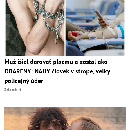
Muž išiel darovať plazmu a zostal ako
OBARENÝ: NAHÝ človek v strope, veľký
policajný úder
Zahraničné