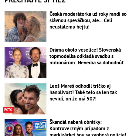
Česká moderátorka už roky randí so
slávnou speváčkou, ale... Čelí
neustálemu hejtu!
Dráma okolo veselice! Slovenská
topmodelka odkladá svadbu s
milionárom: Nevedia sa dohodnúť
Leoš Mareš odhodil tričko aj
hanblivosť! Také telo sa len tak
nevidí, on že má 50?!
FOTO
Škandál naberá obrátky:
Kontroverzným prípadom z
markizáckej šou sa zaoberá polícia!