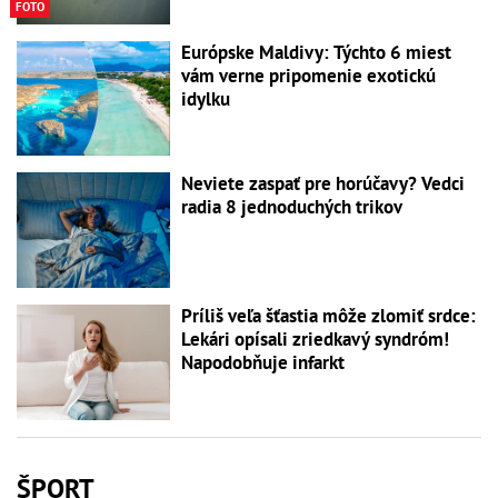
FOTO
Európske Maldivy: Týchto 6 miest
vám verne pripomenie exotickú
idylku
Neviete zaspať pre horúčavy? Vedci
radia 8 jednoduchých trikov
Príliš veľa šťastia môže zlomiť srdce:
Lekári opísali zriedkavý syndróm!
Napodobňuje infarkt
ŠPORT