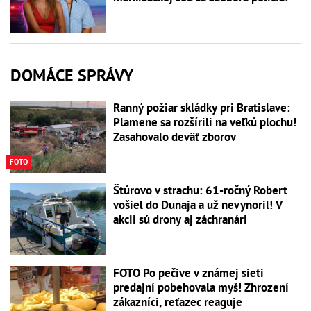
DOMÁCE SPRÁVY
Ranný požiar skládky pri Bratislave:
Plamene sa rozšírili na veľkú plochu!
Zasahovalo deväť zborov
FOTO
Štúrovo v strachu: 61-ročný Robert
vošiel do Dunaja a už nevynoril! V
akcii sú drony aj záchranári
FOTO Po pečive v známej sieti
predajní pobehovala myš! Zhrození
zákazníci, reťazec reaguje