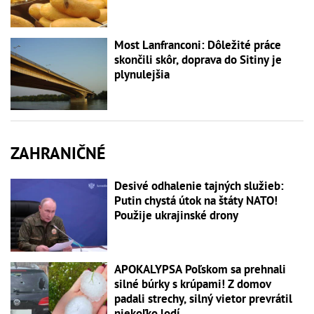
Most Lanfranconi: Dôležité práce
skončili skôr, doprava do Sitiny je
plynulejšia
ZAHRANIČNÉ
Desivé odhalenie tajných služieb:
Putin chystá útok na štáty NATO!
Použije ukrajinské drony
APOKALYPSA Poľskom sa prehnali
silné búrky s krúpami! Z domov
padali strechy, silný vietor prevrátil
niekoľko lodí