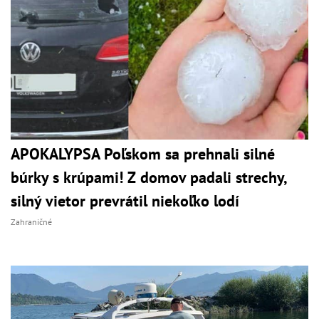
APOKALYPSA Poľskom sa prehnali silné
búrky s krúpami! Z domov padali strechy,
silný vietor prevrátil niekoľko lodí
Zahraničné