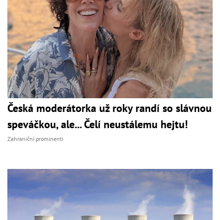
Česká moderátorka už roky randí so slávnou
speváčkou, ale... Čelí neustálemu hejtu!
Zahraniční prominenti