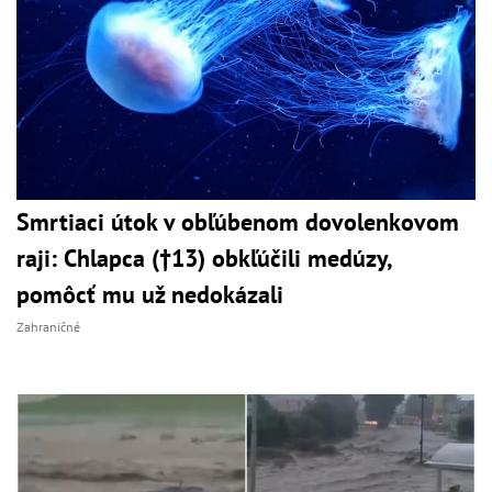
Smrtiaci útok v obľúbenom dovolenkovom
raji: Chlapca (†13) obkľúčili medúzy,
pomôcť mu už nedokázali
Zahraničné