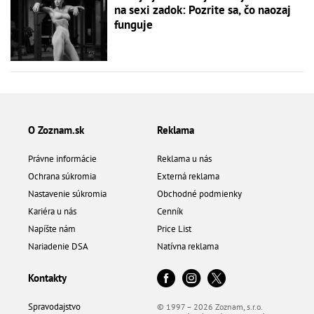
na sexi zadok: Pozrite sa, čo naozaj
funguje
O Zoznam.sk
Reklama
Právne informácie
Reklama u nás
Ochrana súkromia
Externá reklama
Nastavenie súkromia
Obchodné podmienky
Kariéra u nás
Cenník
Napíšte nám
Price List
Nariadenie DSA
Natívna reklama
Kontakty
Spravodajstvo
© 1997 – 2026 Zoznam, s.r.o.