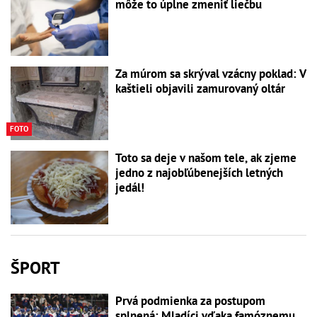
môže to úplne zmeniť liečbu
Za múrom sa skrýval vzácny poklad: V
kaštieli objavili zamurovaný oltár
FOTO
Toto sa deje v našom tele, ak zjeme
jedno z najobľúbenejších letných
jedál!
ŠPORT
Prvá podmienka za postupom
splnená: Mladíci vďaka famóznemu