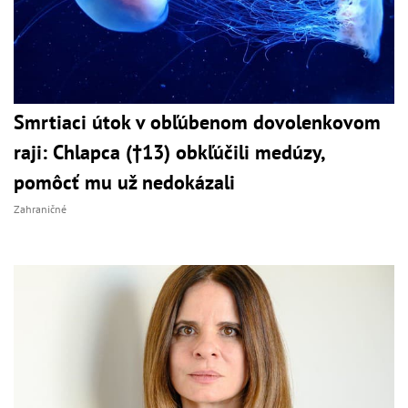
Smrtiaci útok v obľúbenom dovolenkovom
raji: Chlapca (†13) obkľúčili medúzy,
pomôcť mu už nedokázali
Zahraničné