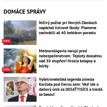
DOMÁCE SPRÁVY
Ničivý požiar pri Nových Zámkoch
napáchal tisícové škody: Plamene
zachvátili až 40 hektárov porastu
FOTO
Meteorológovia varujú pred
nebezpečenstvom: Teploty dosiahnu
nad 38 stupňov! Hrozia kolapsy a
búrky
FOTO
Vyšetrovateľská legenda zniesla
Korčoka pod čiernu zem: Veď ide o
daňový únik za DESAŤTISÍCE a trestá
sa basou!