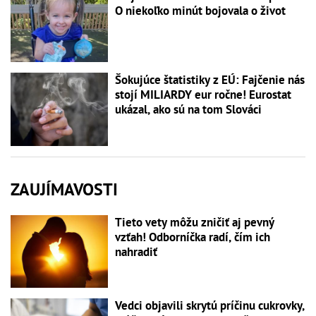
O niekoľko minút bojovala o život
Šokujúce štatistiky z EÚ: Fajčenie nás
stojí MILIARDY eur ročne! Eurostat
ukázal, ako sú na tom Slováci
ZAUJÍMAVOSTI
Tieto vety môžu zničiť aj pevný
vzťah! Odborníčka radí, čím ich
nahradiť
Vedci objavili skrytú príčinu cukrovky,