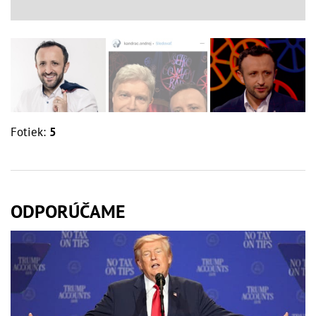
Fotiek:
5
ODPORÚČAME