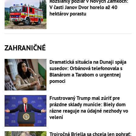
Rozsiahly požiar v Nových Zámkoch:
V časti Janov Dvor horelo až 40
hektárov porastu
ZAHRANIČNÉ
Dramatická situácia na Dunaji spája
susedov: Orbánová telefonovala s
Blanárom a Tarabom o urgentnej
pomoci
Frustrovaný Trump mal zúriť pre
prázdne sklady munície: Biely dom
rázne reaguje na údajné nezhody vo
velení
Trojročná Briella sa chcela len pohrať: