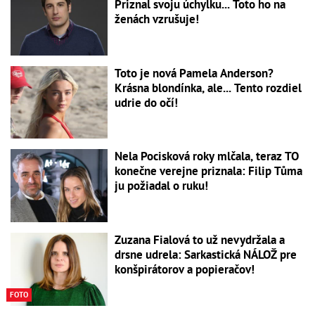
Priznal svoju úchylku... Toto ho na
ženách vzrušuje!
Toto je nová Pamela Anderson?
Krásna blondínka, ale... Tento rozdiel
udrie do očí!
Nela Pocisková roky mlčala, teraz TO
konečne verejne priznala: Filip Tůma
ju požiadal o ruku!
Zuzana Fialová to už nevydržala a
drsne udrela: Sarkastická NÁLOŽ pre
konšpirátorov a popieračov!
FOTO