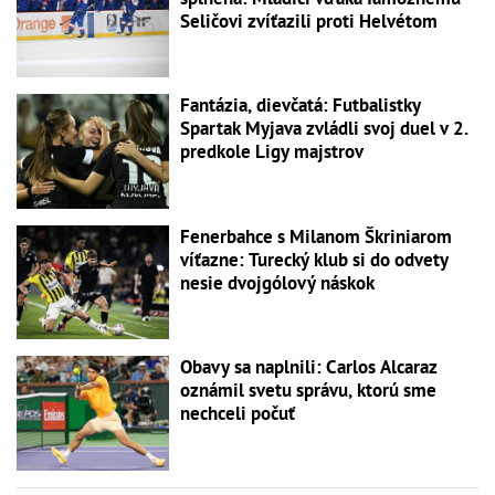
Seličovi zvíťazili proti Helvétom
Fantázia, dievčatá: Futbalistky
Spartak Myjava zvládli svoj duel v 2.
predkole Ligy majstrov
Fenerbahce s Milanom Škriniarom
víťazne: Turecký klub si do odvety
nesie dvojgólový náskok
Obavy sa naplnili: Carlos Alcaraz
oznámil svetu správu, ktorú sme
nechceli počuť