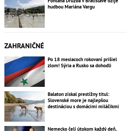
Fontána Družba v Bratislave ožije
hudbou Mariána Vargu
ZAHRANIČNÉ
Po 18 mesiacoch rokovaní prišiel
zlom! Sýria a Rusko sa dohodli
Balaton získal prestížny titul:
Slovenské more je najlepšou
destináciou s domácimi miláčikmi
Nemecko čelí útokom každý deň,