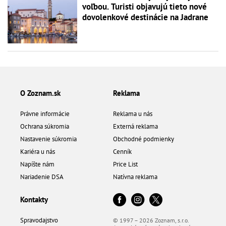
voľbou. Turisti objavujú tieto nové
dovolenkové destinácie na Jadrane
O Zoznam.sk
Reklama
Právne informácie
Reklama u nás
Ochrana súkromia
Externá reklama
Nastavenie súkromia
Obchodné podmienky
Kariéra u nás
Cenník
Napíšte nám
Price List
Nariadenie DSA
Natívna reklama
Kontakty
Spravodajstvo
© 1997 – 2026 Zoznam, s.r.o.