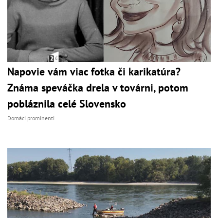
Napovie vám viac fotka či karikatúra?
Známa speváčka drela v továrni, potom
pobláznila celé Slovensko
Domáci prominenti