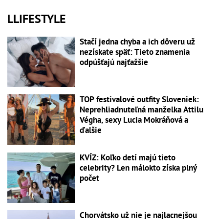
LLIFESTYLE
Stačí jedna chyba a ich dôveru už
nezískate späť: Tieto znamenia
odpúšťajú najťažšie
TOP festivalové outfity Sloveniek:
Neprehliadnuteľná manželka Attilu
Végha, sexy Lucia Mokráňová a
ďalšie
KVÍZ: Koľko detí majú tieto
celebrity? Len málokto získa plný
počet
Chorvátsko už nie je najlacnejšou