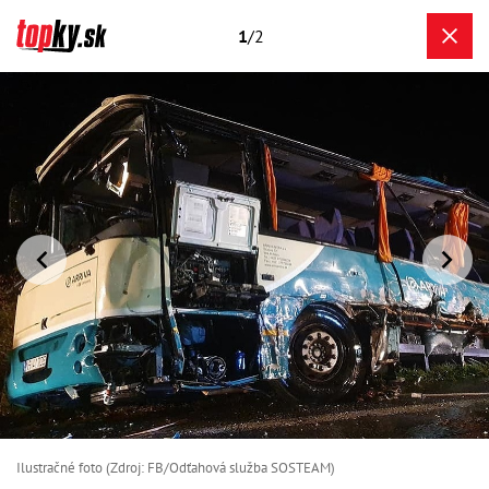
1
/2
Ilustračné foto (Zdroj: FB/Odťahová služba SOSTEAM)