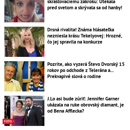
skrášľovaciemu zákroku: Utekala
pred svetom a skrývala sa od hanby!
Drsná rivalita! Známa hlásateľka
nezniesla krásu Tekelyovej: Hrozné,
čo jej spravila na konkurze
Pozrite, ako vyzerá Števo Dvorský 15
rokov po odchode z Telerána a...
Prekvapivé slová o rodine
J.Lo asi bude zúriť: Jennifer Garner
ukázala na ruke obrovský diamant, je
od Bena Afflecka?
FOTO