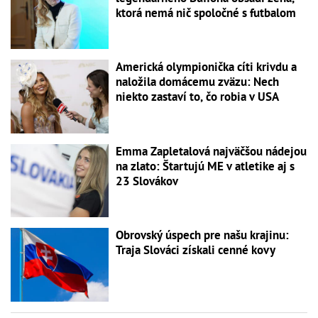
ktorá nemá nič spoločné s futbalom
Americká olympionička cíti krivdu a
naložila domácemu zväzu: Nech
niekto zastaví to, čo robia v USA
Emma Zapletalová najväčšou nádejou
na zlato: Štartujú ME v atletike aj s
23 Slovákov
Obrovský úspech pre našu krajinu:
Traja Slováci získali cenné kovy