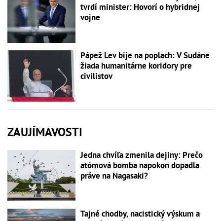
tvrdí minister: Hovorí o hybridnej
vojne
Pápež Lev bije na poplach: V Sudáne
žiada humanitárne koridory pre
civilistov
ZAUJÍMAVOSTI
Jedna chvíľa zmenila dejiny: Prečo
atómová bomba napokon dopadla
práve na Nagasaki?
Tajné chodby, nacistický výskum a