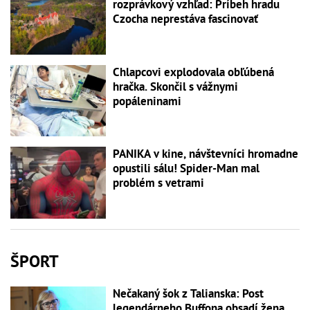
rozprávkový vzhľad: Príbeh hradu
Czocha neprestáva fascinovať
Chlapcovi explodovala obľúbená
hračka. Skončil s vážnymi
popáleninami
PANIKA v kine, návštevníci hromadne
opustili sálu! Spider-Man mal
problém s vetrami
ŠPORT
Nečakaný šok z Talianska: Post
legendárneho Buffona obsadí žena,