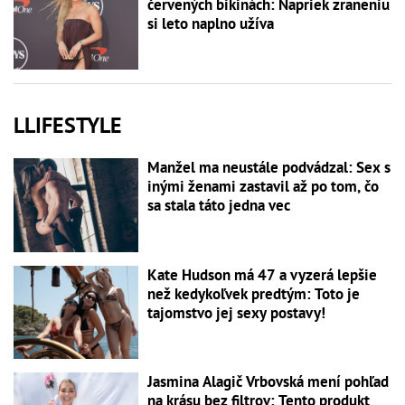
červených bikinách: Napriek zraneniu
si leto naplno užíva
LLIFESTYLE
Manžel ma neustále podvádzal: Sex s
inými ženami zastavil až po tom, čo
sa stala táto jedna vec
Kate Hudson má 47 a vyzerá lepšie
než kedykoľvek predtým: Toto je
tajomstvo jej sexy postavy!
Jasmina Alagič Vrbovská mení pohľad
na krásu bez filtrov: Tento produkt