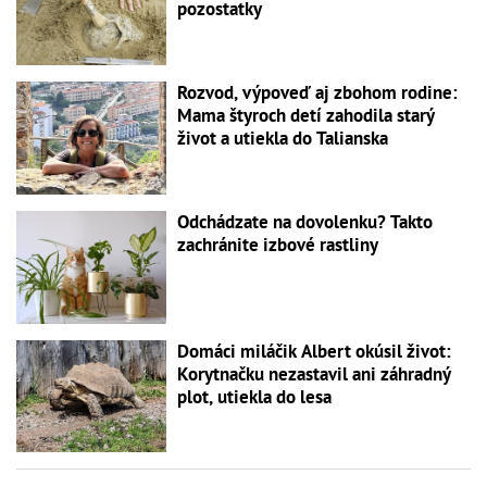
pozostatky
Rozvod, výpoveď aj zbohom rodine:
Mama štyroch detí zahodila starý
život a utiekla do Talianska
Odchádzate na dovolenku? Takto
zachránite izbové rastliny
Domáci miláčik Albert okúsil život:
Korytnačku nezastavil ani záhradný
plot, utiekla do lesa