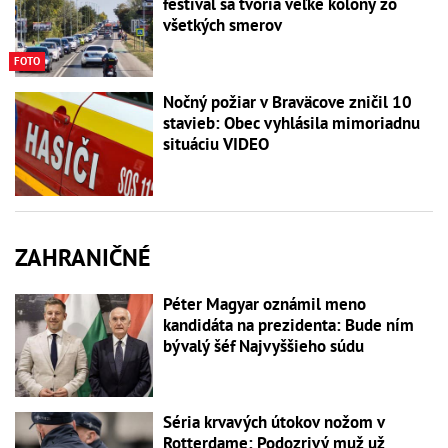
festival sa tvoria veľké kolóny zo
všetkých smerov
FOTO
Nočný požiar v Braväcove zničil 10
stavieb: Obec vyhlásila mimoriadnu
situáciu VIDEO
ZAHRANIČNÉ
Péter Magyar oznámil meno
kandidáta na prezidenta: Bude ním
bývalý šéf Najvyššieho súdu
Séria krvavých útokov nožom v
Rotterdame: Podozrivý muž už