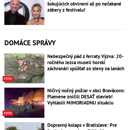
šokujúcich obvinení až po nečakané
zábery z festivalu!
DOMÁCE SPRÁVY
Nebezpečný pád z ferraty Výzva: 20-
ročného lezca museli horskí
záchranári spúšťať zo steny na lanách
FOTO
Ničivý nočný požiar v obci Braväcovo:
Plamene zničili DESAŤ stavieb!
Vyhlásili MIMORIADNU situáciu
FOTO
Dopravný kolaps v Bratislave: Pre