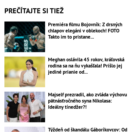
PREČÍTAJTE SI TIEŽ
Premiéra filmu Bojovník: Z drsných
chlapov elegáni v oblekoch! FOTO
Takto im to pristane...
Meghan oslávila 45 rokov, kráľovská
rodina sa na ňu vykašľala! Prišlo jej
jediné prianie od...
Majself prezradil, ako zvláda výchovu
pätnásťročného syna Nikolasa:
Ideálny tínedžer?!
Týždeň od škandálu Gáboríkovcov: Od