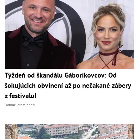
Týždeň od škandálu Gáboríkovcov: Od
šokujúcich obvinení až po nečakané zábery
z festivalu!
Domáci prominenti