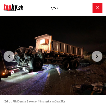
3
/53
(Zdroj: FB/Denisa Saková - Ministerka vnútra SR)