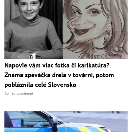
Napovie vám viac fotka či karikatúra?
Známa speváčka drela v továrni, potom
pobláznila celé Slovensko
Domáci prominenti