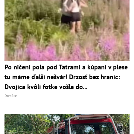
Po ničení pola pod Tatrami a kúpaní v plese
tu máme ďalší nešvár! Drzosť bez hraníc:
Dvojica kvôli fotke vošla do...
Domáce