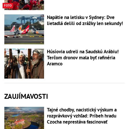
FOTO
Napätie na letisku v Sydney: Dve
lietadlá delili od zrážky len sekundy!
Húsíovia udreli na Saudskú Arábiu!
Terčom dronov mala byť rafinéria
Aramco
ZAUJÍMAVOSTI
Tajné chodby, nacistický výskum a
rozprávkový vzhľad: Príbeh hradu
Czocha neprestáva fascinovať