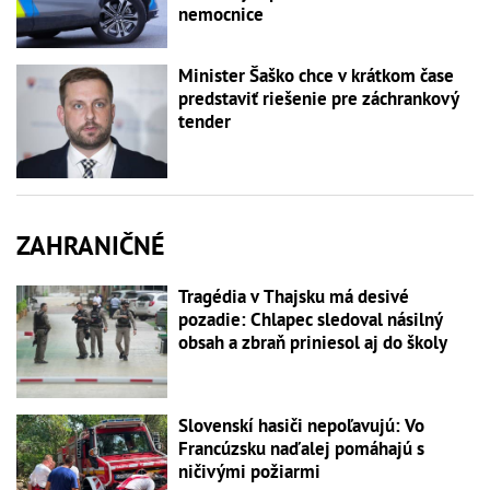
nemocnice
Minister Šaško chce v krátkom čase
predstaviť riešenie pre záchrankový
tender
ZAHRANIČNÉ
Tragédia v Thajsku má desivé
pozadie: Chlapec sledoval násilný
obsah a zbraň priniesol aj do školy
Slovenskí hasiči nepoľavujú: Vo
Francúzsku naďalej pomáhajú s
ničivými požiarmi