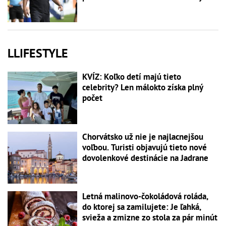
LLIFESTYLE
KVÍZ: Koľko detí majú tieto
celebrity? Len málokto získa plný
počet
Chorvátsko už nie je najlacnejšou
voľbou. Turisti objavujú tieto nové
dovolenkové destinácie na Jadrane
Letná malinovo-čokoládová roláda,
do ktorej sa zamilujete: Je ľahká,
svieža a zmizne zo stola za pár minút