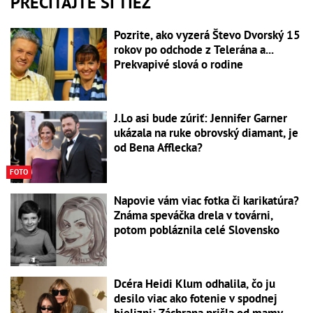
PREČÍTAJTE SI TIEŽ
Pozrite, ako vyzerá Števo Dvorský 15
rokov po odchode z Telerána a...
Prekvapivé slová o rodine
J.Lo asi bude zúriť: Jennifer Garner
ukázala na ruke obrovský diamant, je
od Bena Afflecka?
FOTO
Napovie vám viac fotka či karikatúra?
Známa speváčka drela v továrni,
potom pobláznila celé Slovensko
Dcéra Heidi Klum odhalila, čo ju
desilo viac ako fotenie v spodnej