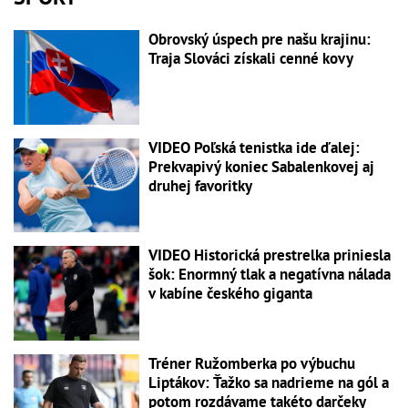
Obrovský úspech pre našu krajinu:
Traja Slováci získali cenné kovy
VIDEO Poľská tenistka ide ďalej:
Prekvapivý koniec Sabalenkovej aj
druhej favoritky
VIDEO Historická prestrelka priniesla
šok: Enormný tlak a negatívna nálada
v kabíne českého giganta
Tréner Ružomberka po výbuchu
Liptákov: Ťažko sa nadrieme na gól a
potom rozdávame takéto darčeky