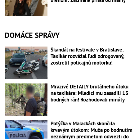
bielizni: Záchrana prišla od mamy
DOMÁCE SPRÁVY
Škandál na festivale v Bratislave:
Taxikár rozvážal ľudí zdrogovaný,
zostrelil policajnú motorku!
Mrazivé DETAILY brutálneho útoku
na taxikára: Mladíci mu zasadili 13
bodných rán! Rozhodovali minúty
Potýčka v Malackách skončila
krvavým útokom: Muža po bodnutím
neznámym predmetom odviezli do