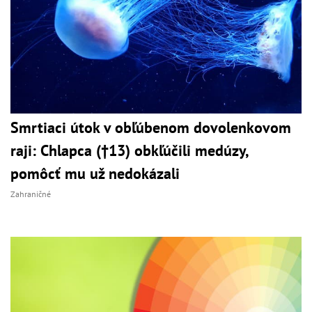
Smrtiaci útok v obľúbenom dovolenkovom
raji: Chlapca (†13) obkľúčili medúzy,
pomôcť mu už nedokázali
Zahraničné