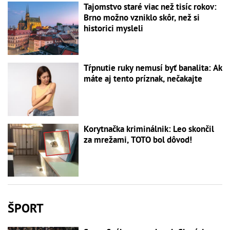
Tajomstvo staré viac než tisíc rokov:
Brno možno vzniklo skôr, než si
historici mysleli
Tŕpnutie ruky nemusí byť banalita: Ak
máte aj tento príznak, nečakajte
Korytnačka kriminálnik: Leo skončil
za mrežami, TOTO bol dôvod!
ŠPORT