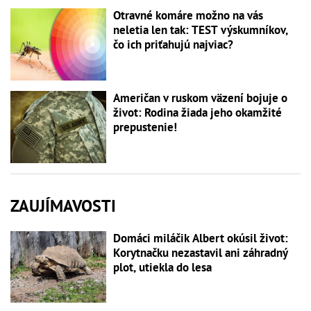
Otravné komáre možno na vás
neletia len tak: TEST výskumníkov,
čo ich priťahujú najviac?
Američan v ruskom väzení bojuje o
život: Rodina žiada jeho okamžité
prepustenie!
ZAUJÍMAVOSTI
Domáci miláčik Albert okúsil život:
Korytnačku nezastavil ani záhradný
plot, utiekla do lesa