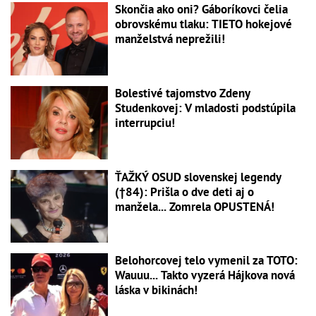
Skončia ako oni? Gáboríkovci čelia
obrovskému tlaku: TIETO hokejové
manželstvá neprežili!
Bolestivé tajomstvo Zdeny
Studenkovej: V mladosti podstúpila
interrupciu!
ŤAŽKÝ OSUD slovenskej legendy
(†84): Prišla o dve deti aj o
manžela... Zomrela OPUSTENÁ!
Belohorcovej telo vymenil za TOTO:
Wauuu... Takto vyzerá Hájkova nová
láska v bikinách!