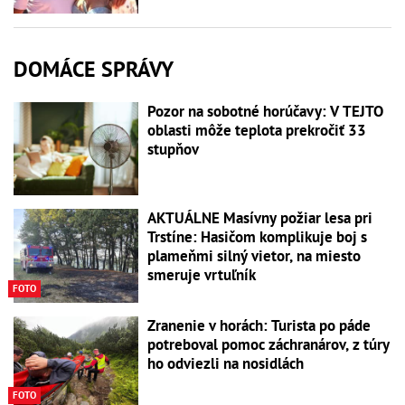
DOMÁCE SPRÁVY
Pozor na sobotné horúčavy: V TEJTO
oblasti môže teplota prekročiť 33
stupňov
AKTUÁLNE Masívny požiar lesa pri
Trstíne: Hasičom komplikuje boj s
plameňmi silný vietor, na miesto
smeruje vrtuľník
FOTO
Zranenie v horách: Turista po páde
potreboval pomoc záchranárov, z túry
ho odviezli na nosidlách
FOTO