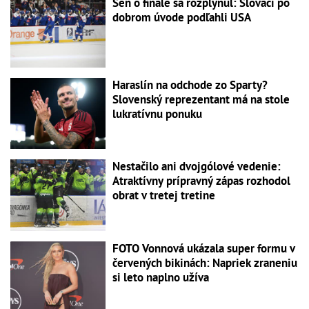
Sen o finále sa rozplynul: Slováci po
dobrom úvode podľahli USA
Haraslín na odchode zo Sparty?
Slovenský reprezentant má na stole
lukratívnu ponuku
Nestačilo ani dvojgólové vedenie:
Atraktívny prípravný zápas rozhodol
obrat v tretej tretine
FOTO Vonnová ukázala super formu v
červených bikinách: Napriek zraneniu
si leto naplno užíva