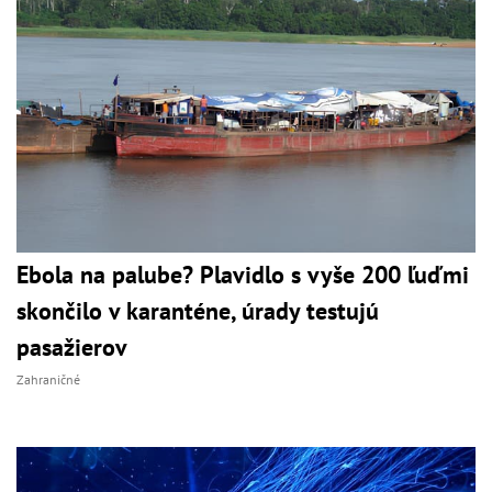
Ebola na palube? Plavidlo s vyše 200 ľuďmi
skončilo v karanténe, úrady testujú
pasažierov
Zahraničné