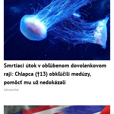
Smrtiaci útok v obľúbenom dovolenkovom
raji: Chlapca (†13) obkľúčili medúzy,
pomôcť mu už nedokázali
Zahraničné