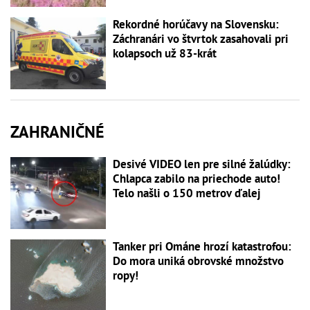
Rekordné horúčavy na Slovensku:
Záchranári vo štvrtok zasahovali pri
kolapsoch už 83-krát
ZAHRANIČNÉ
Desivé VIDEO len pre silné žalúdky:
Chlapca zabilo na priechode auto!
Telo našli o 150 metrov ďalej
Tanker pri Ománe hrozí katastrofou:
Do mora uniká obrovské množstvo
ropy!