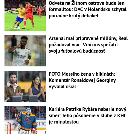
Odveta na Žitnom ostrove bude len
formalitou: DAC v Holandsku schytal
poriadne krutý debakel
Arsenal mal pripravené milióny, Real
požadoval viac: Vinícius spečatil
svoju futbalovú budúcnosť
FOTO Messiho žena v bikinách:
Komentár Ronaldovej Georginy
vyvolal ošiaľ
Kariéra Patrika Rybára naberie nový
smer: Jeho pôsobenie v klube z KHL
je minulosťou