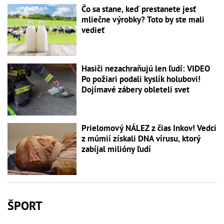
Čo sa stane, keď prestanete jesť
mliečne výrobky? Toto by ste mali
vedieť
Hasiči nezachraňujú len ľudí: VIDEO
Po požiari podali kyslík holubovi!
Dojímavé zábery obleteli svet
Prielomový NÁLEZ z čias Inkov! Vedci
z múmií získali DNA vírusu, ktorý
zabíjal milióny ľudí
ŠPORT