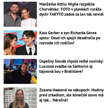
Manželka Attilu Végha rozpálila
Chorvátsko: FOTO v plavkách vyráža
dych! TAKÝTO zadok sa len tak nevidí
Kaia Gerber a syn Richarda Gerea
spolu: Osud ich spojil desaťročia po
rozvode ich rodičov!
Úspešný Slovák chystá veľké novinky:
Luxusná svadba na Santorini aj
tajomná šou v Bratislave!
Zuzana Haasová na nákupoch: Hodiny
pred zrkadlom, ale konečné slovo má
aj tak... Náročné!