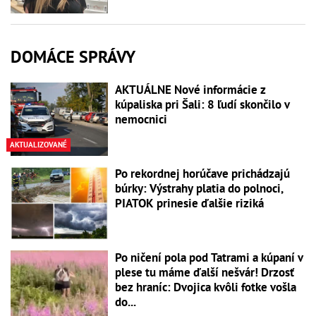
DOMÁCE SPRÁVY
AKTUÁLNE Nové informácie z
kúpaliska pri Šali: 8 ľudí skončilo v
nemocnici
AKTUALIZOVANÉ
Po rekordnej horúčave prichádzajú
búrky: Výstrahy platia do polnoci,
PIATOK prinesie ďalšie riziká
Po ničení pola pod Tatrami a kúpaní v
plese tu máme ďalší nešvár! Drzosť
bez hraníc: Dvojica kvôli fotke vošla
do...