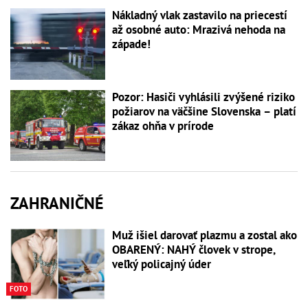
Nákladný vlak zastavilo na priecestí
až osobné auto: Mrazivá nehoda na
západe!
Pozor: Hasiči vyhlásili zvýšené riziko
požiarov na väčšine Slovenska – platí
zákaz ohňa v prírode
ZAHRANIČNÉ
Muž išiel darovať plazmu a zostal ako
OBARENÝ: NAHÝ človek v strope,
veľký policajný úder
FOTO