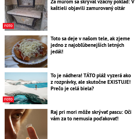
Za múrom sa skrýval vzácny poklad: V
kaštieli objavili zamurovaný oltár
FOTO
Toto sa deje v našom tele, ak zjeme
jedno z najobľúbenejších letných
jedál!
To je nádhera! TÁTO pláž vyzerá ako
z rozprávky, ale skutočne EXISTUJE!
Prečo je celá biela?
FOTO
Raj pri mori môže skrývať pascu: Oči
vám za to nemusia poďakovať!