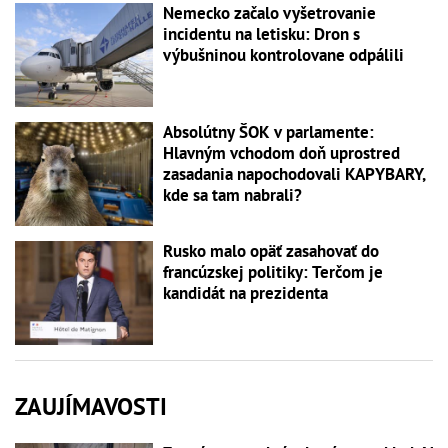
Nemecko začalo vyšetrovanie
incidentu na letisku: Dron s
výbušninou kontrolovane odpálili
Absolútny ŠOK v parlamente:
Hlavným vchodom doň uprostred
zasadania napochodovali KAPYBARY,
kde sa tam nabrali?
Rusko malo opäť zasahovať do
francúzskej politiky: Terčom je
kandidát na prezidenta
ZAUJÍMAVOSTI