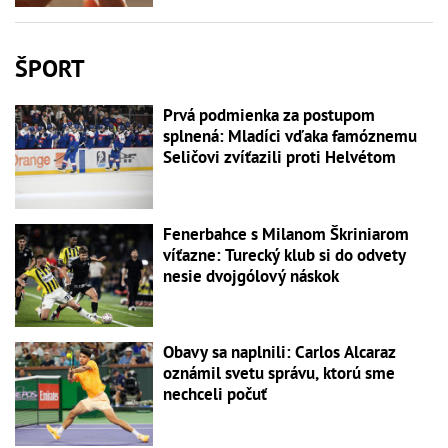
ŠPORT
Prvá podmienka za postupom
splnená: Mladíci vďaka famóznemu
Seličovi zvíťazili proti Helvétom
Fenerbahce s Milanom Škriniarom
víťazne: Turecký klub si do odvety
nesie dvojgólový náskok
Obavy sa naplnili: Carlos Alcaraz
oznámil svetu správu, ktorú sme
nechceli počuť