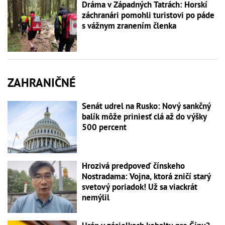
Dráma v Západných Tatrách: Horskí
záchranári pomohli turistovi po páde
s vážnym zranením členka
ZAHRANIČNÉ
Senát udrel na Rusko: Nový sankčný
balík môže priniesť clá až do výšky
500 percent
Hrozivá predpoveď čínskeho
Nostradama: Vojna, ktorá zničí starý
svetový poriadok! Už sa viackrát
nemýlil