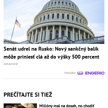
Senát udrel na Rusko: Nový sankčný balík
môže priniesť clá až do výšky 500 percent
Zahraničné
PREČÍTAJTE SI TIEŽ
Milióny mal na dosah, no chodiť