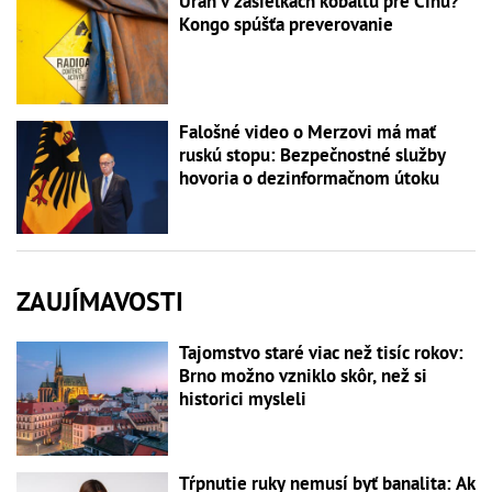
Urán v zásielkach kobaltu pre Čínu?
Kongo spúšťa preverovanie
Falošné video o Merzovi má mať
ruskú stopu: Bezpečnostné služby
hovoria o dezinformačnom útoku
ZAUJÍMAVOSTI
Tajomstvo staré viac než tisíc rokov:
Brno možno vzniklo skôr, než si
historici mysleli
Tŕpnutie ruky nemusí byť banalita: Ak