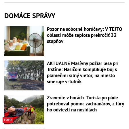
DOMÁCE SPRÁVY
Pozor na sobotné horúčavy: V TEJTO
oblasti môže teplota prekročiť 33
stupňov
AKTUÁLNE Masívny požiar lesa pri
Trstíne: Hasičom komplikuje boj s
plameňmi silný vietor, na miesto
smeruje vrtuľník
Zranenie v horách: Turista po páde
potreboval pomoc záchranárov, z túry
ho odviezli na nosidlách
FOTO