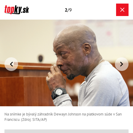
2
/9
Na snímke je bývalý záhradník Dewayn Johnson na piatkovom súde v San
Franciscu. (Zdroj: SITA/AP)