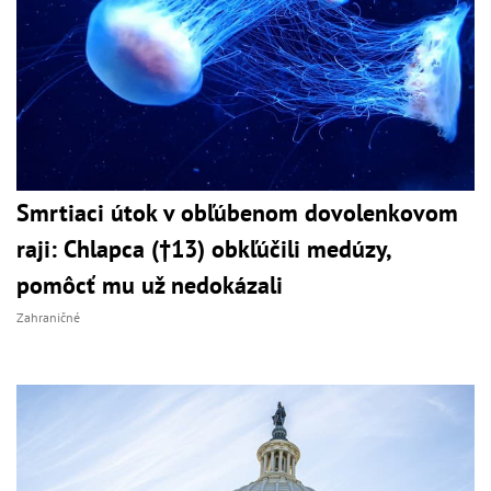
Smrtiaci útok v obľúbenom dovolenkovom
raji: Chlapca (†13) obkľúčili medúzy,
pomôcť mu už nedokázali
Zahraničné