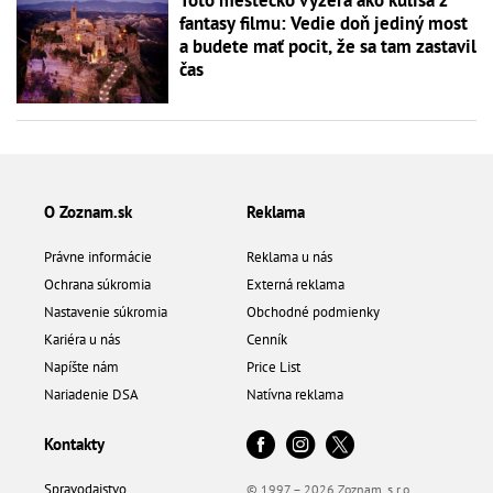
Toto mestečko vyzerá ako kulisa z
fantasy filmu: Vedie doň jediný most
a budete mať pocit, že sa tam zastavil
čas
O Zoznam.sk
Reklama
Právne informácie
Reklama u nás
Ochrana súkromia
Externá reklama
Nastavenie súkromia
Obchodné podmienky
Kariéra u nás
Cenník
Napíšte nám
Price List
Nariadenie DSA
Natívna reklama
Kontakty
Spravodajstvo
© 1997 – 2026 Zoznam, s.r.o.