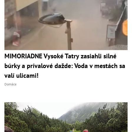
MIMORIADNE Vysoké Tatry zasiahli silné
búrky a prívalové dažde: Voda v mestách sa
valí ulicami!
Domáce