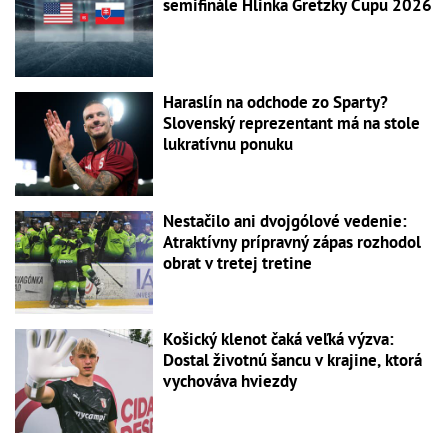
semifinále Hlinka Gretzky Cupu 2026
Haraslín na odchode zo Sparty?
Slovenský reprezentant má na stole
lukratívnu ponuku
Nestačilo ani dvojgólové vedenie:
Atraktívny prípravný zápas rozhodol
obrat v tretej tretine
Košický klenot čaká veľká výzva:
Dostal životnú šancu v krajine, ktorá
vychováva hviezdy