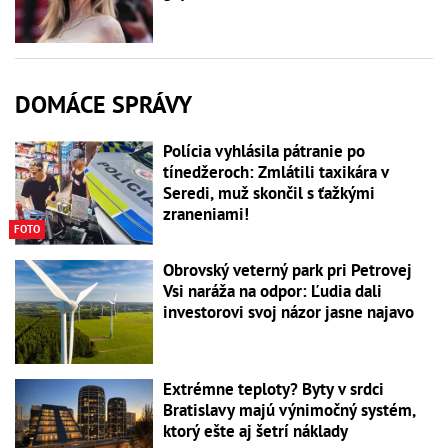
DOMÁCE SPRÁVY
Polícia vyhlásila pátranie po
tínedžeroch: Zmlátili taxikára v
Seredi, muž skončil s ťažkými
zraneniami!
FOTO
Obrovský veterný park pri Petrovej
Vsi naráža na odpor: Ľudia dali
investorovi svoj názor jasne najavo
Extrémne teploty? Byty v srdci
Bratislavy majú výnimočný systém,
ktorý ešte aj šetrí náklady