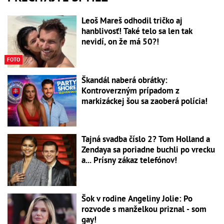
Leoš Mareš odhodil tričko aj
hanblivosť! Také telo sa len tak
nevidí, on že má 50?!
FOTO
Škandál naberá obrátky:
Kontroverzným prípadom z
markizáckej šou sa zaoberá polícia!
Tajná svadba číslo 2? Tom Holland a
Zendaya sa poriadne buchli po vrecku
a... Prísny zákaz telefónov!
Šok v rodine Angeliny Jolie: Po
rozvode s manželkou priznal - som
gay!