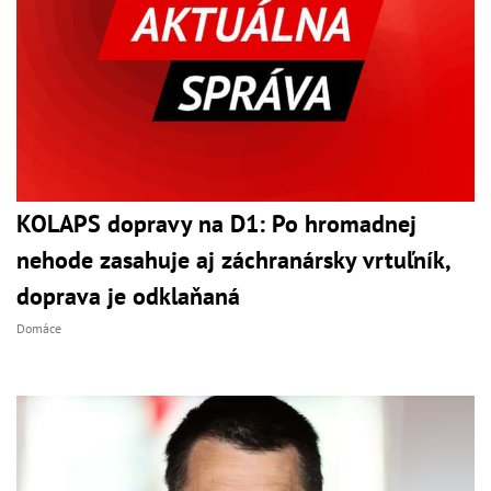
KOLAPS dopravy na D1: Po hromadnej
nehode zasahuje aj záchranársky vrtuľník,
doprava je odklaňaná
Domáce