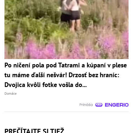
Po ničení pola pod Tatrami a kúpaní v plese
tu máme ďalší nešvár! Drzosť bez hraníc:
Dvojica kvôli fotke vošla do...
Domáce
PREČÍTAJTE SI TIEŽ