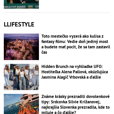
LLIFESTYLE
Toto mestečko vyzerá ako kulisa z
fantasy filmu: Vedie doň jediný most
a budete mať pocit, že sa tam zastavil
čas
Hidden Brunch na vyhliadke UFO:
Hostiteľka Alena Pallová, okúzľujúca
Jasmina Alagič Vrbovská a ďalšie
Známe krásky prezradili dovolenkové
tipy: Srdcovka Silvie Križanovej,
najkrajšia Slovenka prezradila, kde to
miluje a čo ďalšie?