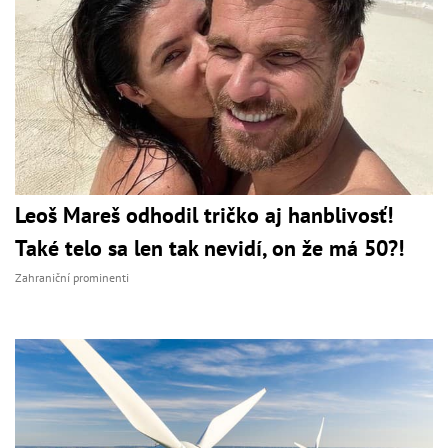
Leoš Mareš odhodil tričko aj hanblivosť!
Také telo sa len tak nevidí, on že má 50?!
Zahraniční prominenti