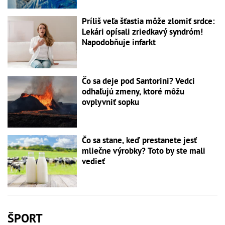
Príliš veľa šťastia môže zlomiť srdce:
Lekári opísali zriedkavý syndróm!
Napodobňuje infarkt
Čo sa deje pod Santorini? Vedci
odhaľujú zmeny, ktoré môžu
ovplyvniť sopku
Čo sa stane, keď prestanete jesť
mliečne výrobky? Toto by ste mali
vedieť
ŠPORT