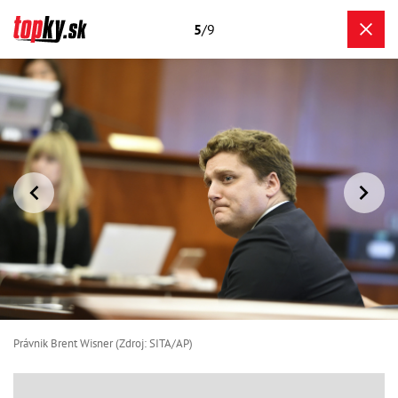
5
/9
Právnik Brent Wisner (Zdroj: SITA/AP)