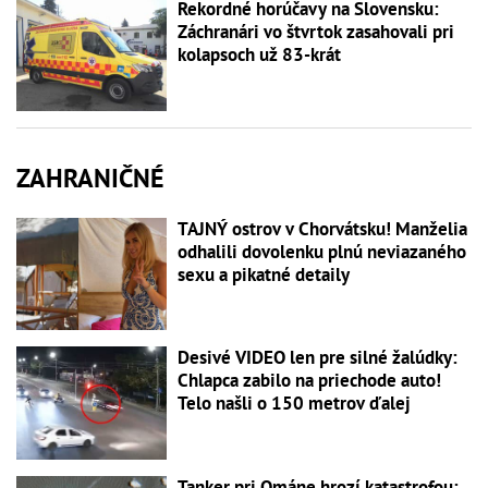
Rekordné horúčavy na Slovensku:
Záchranári vo štvrtok zasahovali pri
kolapsoch už 83-krát
ZAHRANIČNÉ
TAJNÝ ostrov v Chorvátsku! Manželia
odhalili dovolenku plnú neviazaného
sexu a pikatné detaily
Desivé VIDEO len pre silné žalúdky:
Chlapca zabilo na priechode auto!
Telo našli o 150 metrov ďalej
Tanker pri Ománe hrozí katastrofou: