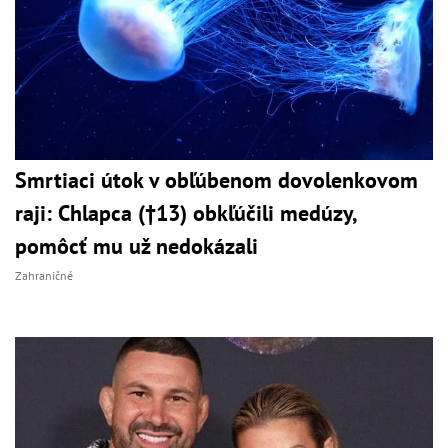
Smrtiaci útok v obľúbenom dovolenkovom
raji: Chlapca (†13) obkľúčili medúzy,
pomôcť mu už nedokázali
Zahraničné