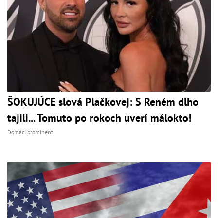
ŠOKUJÚCE slová Plačkovej: S Reném dlho
tajili... Tomuto po rokoch uverí málokto!
Domáci prominenti