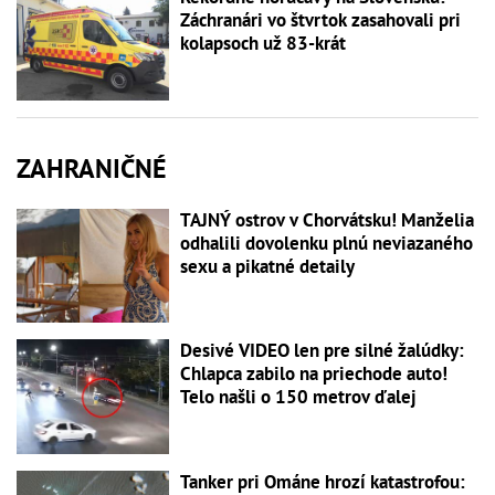
Záchranári vo štvrtok zasahovali pri
kolapsoch už 83-krát
ZAHRANIČNÉ
TAJNÝ ostrov v Chorvátsku! Manželia
odhalili dovolenku plnú neviazaného
sexu a pikatné detaily
Desivé VIDEO len pre silné žalúdky:
Chlapca zabilo na priechode auto!
Telo našli o 150 metrov ďalej
Tanker pri Ománe hrozí katastrofou: