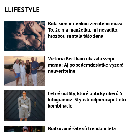
LLIFESTYLE
Bola som milenkou ženatého muža:
To, že má manželku, mi nevadilo,
hrozbou sa stala táto žena
Victoria Beckham ukázala svoju
mamu: Aj po sedemdesiatke vyzerá
neuveriteľne
Letné outfity, ktoré opticky uberú 5
kilogramov: Stylisti odporúčajú tieto
kombinácie
Bodkované šaty sú trendom leta