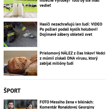
mliečne výrobky? Toto by ste mali
vedieť
Hasiči nezachraňujú len ľudí: VIDEO
Po požiari podali kyslík holubovi!
Dojímavé zábery obleteli svet
Prielomový NÁLEZ z čias Inkov! Vedci
z múmií získali DNA vírusu, ktorý
zabíjal milióny ľudí
ŠPORT
FOTO Messiho žena v bikinách:
Komentár Ronaldovej Georginy