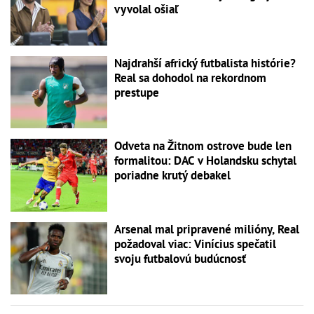
vyvolal ošiaľ
Najdrahší africký futbalista histórie?
Real sa dohodol na rekordnom
prestupe
Odveta na Žitnom ostrove bude len
formalitou: DAC v Holandsku schytal
poriadne krutý debakel
Arsenal mal pripravené milióny, Real
požadoval viac: Vinícius spečatil
svoju futbalovú budúcnosť