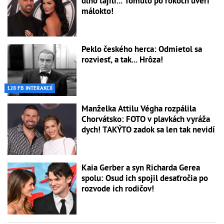
dlho tajili... Tomuto po rokoch uverí
málokto!
Peklo českého herca: Odmietol sa
rozviesť, a tak... Hrôza!
128 FB INTERAKCIÍ
Manželka Attilu Végha rozpálila
Chorvátsko: FOTO v plavkách vyráža
dych! TAKÝTO zadok sa len tak nevidí
Kaia Gerber a syn Richarda Gerea
spolu: Osud ich spojil desaťročia po
rozvode ich rodičov!