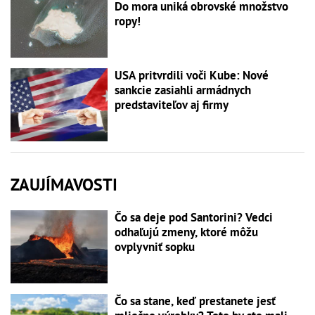
Do mora uniká obrovské množstvo
ropy!
USA pritvrdili voči Kube: Nové
sankcie zasiahli armádnych
predstaviteľov aj firmy
ZAUJÍMAVOSTI
Čo sa deje pod Santorini? Vedci
odhaľujú zmeny, ktoré môžu
ovplyvniť sopku
Čo sa stane, keď prestanete jesť