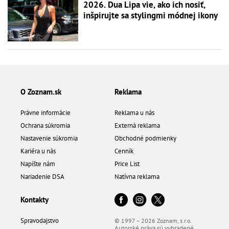
2026. Dua Lipa vie, ako ich nosiť,
inšpirujte sa stylingmi módnej ikony
O Zoznam.sk
Reklama
Právne informácie
Reklama u nás
Ochrana súkromia
Externá reklama
Nastavenie súkromia
Obchodné podmienky
Kariéra u nás
Cenník
Napíšte nám
Price List
Nariadenie DSA
Natívna reklama
Kontakty
Spravodajstvo
© 1997 – 2026 Zoznam, s.r.o.
Autorské práva sú vyhradené.