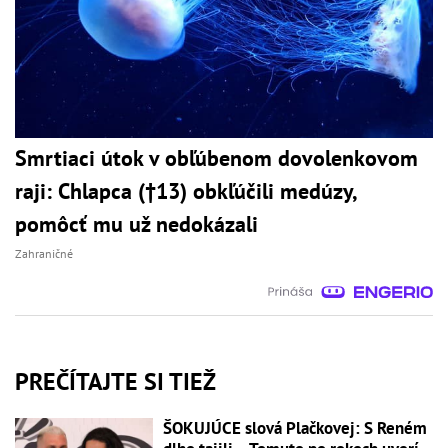
Smrtiaci útok v obľúbenom dovolenkovom
raji: Chlapca (†13) obkľúčili medúzy,
pomôcť mu už nedokázali
Zahraničné
PREČÍTAJTE SI TIEŽ
ŠOKUJÚCE slová Plačkovej: S Reném