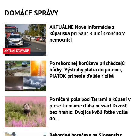
DOMÁCE SPRÁVY
AKTUÁLNE Nové informácie z
kúpaliska pri Šali: 8 ľudí skončilo v
nemocnici
AKTUALIZOVANÉ
Po rekordnej horúčave prichádzajú
búrky: Výstrahy platia do polnoci,
PIATOK prinesie ďalšie riziká
Po ničení pola pod Tatrami a kúpaní v
plese tu máme ďalší nešvár! Drzosť
bez hraníc: Dvojica kvôli fotke vošla
do...
Rekordné horúčavy na Slovensku: