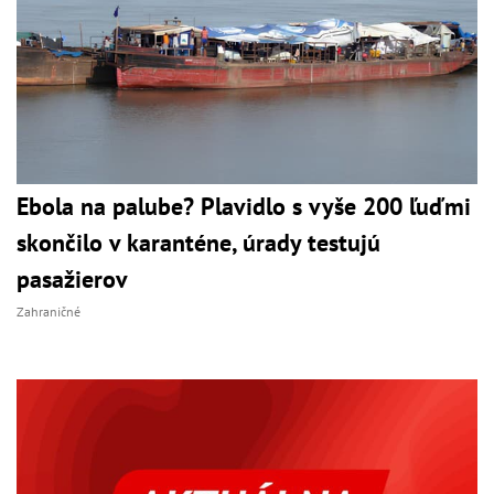
Ebola na palube? Plavidlo s vyše 200 ľuďmi
skončilo v karanténe, úrady testujú
pasažierov
Zahraničné